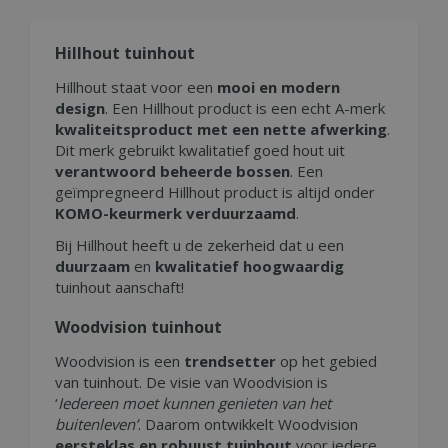
Hillhout tuinhout
Hillhout staat voor een
mooi en modern
design
. Een Hillhout product is een echt A-merk
kwaliteitsproduct met een nette afwerking
.
Dit merk gebruikt kwalitatief goed hout uit
verantwoord beheerde bossen
. Een
geïmpregneerd Hillhout product is altijd onder
KOMO-keurmerk verduurzaamd
.
Bij Hillhout heeft u de zekerheid dat u een
duurzaam
en
kwalitatief hoogwaardig
tuinhout aanschaft!
Woodvision tuinhout
Woodvision is een
trendsetter
op het gebied
van tuinhout. De visie van Woodvision is
‘
Iedereen moet kunnen genieten van het
buitenleven’
. Daarom ontwikkelt Woodvision
eersteklas en robuust tuinhout
voor iedere