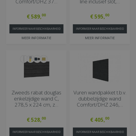
Comfort/DHZ 37…
line inclusief slot,…
00
00
€
589
,
€
595
,
INFORMEER NAAR BESCHIKBAARHEID
INFORMEER NAAR BESCHIKBAARHEID
MEER INFORMATIE
MEER INFORMATIE
Zweeds rabat douglas
Vuren wandpakket t.b.v.
enkelzijdige wand C,
dubbelzijdige wand
278,5 x 224 cm, z…
Comfort/DHZ 246,…
00
00
€
528
,
€
405
,
INFORMEER NAAR BESCHIKBAARHEID
INFORMEER NAAR BESCHIKBAARHEID