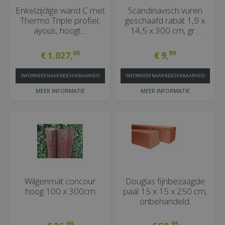
Enkelzijdige wand C met
Scandinavisch vuren
Thermo Triple profiel,
geschaafd rabat 1,9 x
ayous, hoogt…
14,5 x 300 cm, gr…
00
99
€
1.027
,
€
9
,
INFORMEER NAAR BESCHIKBAARHEID
INFORMEER NAAR BESCHIKBAARHEID
MEER INFORMATIE
MEER INFORMATIE
Wilgenmat concour
Douglas fijnbezaagde
hoog 100 x 300cm
paal 15 x 15 x 250 cm,
onbehandeld.
99
95