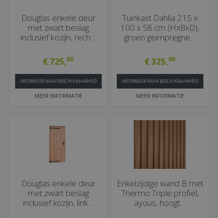
Douglas enkele deur
Tuinkast Dahlia 215 x
met zwart beslag
100 x 58 cm (HxBxD),
inclusief kozijn, rech…
groen geïmpregne…
00
00
€
725
,
€
325
,
INFORMEER NAAR BESCHIKBAARHEID
INFORMEER NAAR BESCHIKBAARHEID
MEER INFORMATIE
MEER INFORMATIE
Douglas enkele deur
Enkelzijdige wand B met
met zwart beslag
Thermo Triple profiel,
inclusief kozijn, link…
ayous, hoogt…