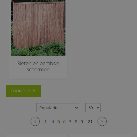
Rieten en bamboe
schermen
TOON FILTERS
1
4
5
6
7
8
9
21