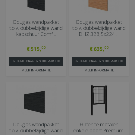
Douglas wandpakket
Douglas wandpakket
t.b.v. dubbelzijdige wand
t.b.v. dubbelzijdige wand
kapschuur Comf…
DHZ 328,5x224 …
00
00
€
515
,
€
635
,
INFORMEER NAAR BESCHIKBAARHEID
INFORMEER NAAR BESCHIKBAARHEID
MEER INFORMATIE
MEER INFORMATIE
Douglas wandpakket
Hillfence metalen
t.b.v. dubbelzijdige wand
enkele poort Premium-