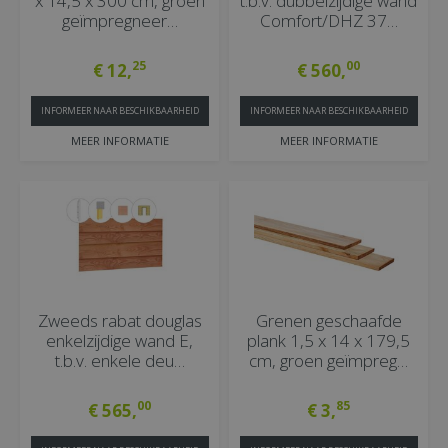
x 14,5 x 300 cm, groen
t.b.v. dubbelzijdige wand
geïmpregneer…
Comfort/DHZ 37…
25
00
€
12
,
€
560
,
INFORMEER NAAR BESCHIKBAARHEID
INFORMEER NAAR BESCHIKBAARHEID
MEER INFORMATIE
MEER INFORMATIE
Zweeds rabat douglas
Grenen geschaafde
enkelzijdige wand E,
plank 1,5 x 14 x 179,5
t.b.v. enkele deu…
cm, groen geïmpreg…
00
85
€
565
,
€
3
,