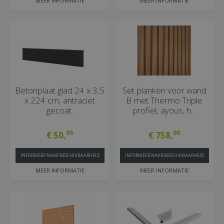
MEER INFORMATIE
MEER INFORMATIE
Betonplaat glad 24 x 3,5
Set planken voor wand
x 224 cm, antraciet
B met Thermo Triple
gecoat.
profiel, ayous, h…
95
00
€
50
,
€
758
,
INFORMEER NAAR BESCHIKBAARHEID
INFORMEER NAAR BESCHIKBAARHEID
MEER INFORMATIE
MEER INFORMATIE