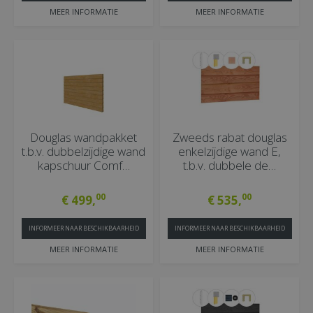
MEER INFORMATIE
MEER INFORMATIE
Douglas wandpakket
Zweeds rabat douglas
t.b.v. dubbelzijdige wand
enkelzijdige wand E,
kapschuur Comf…
t.b.v. dubbele de…
00
00
€
499
,
€
535
,
INFORMEER NAAR BESCHIKBAARHEID
INFORMEER NAAR BESCHIKBAARHEID
MEER INFORMATIE
MEER INFORMATIE