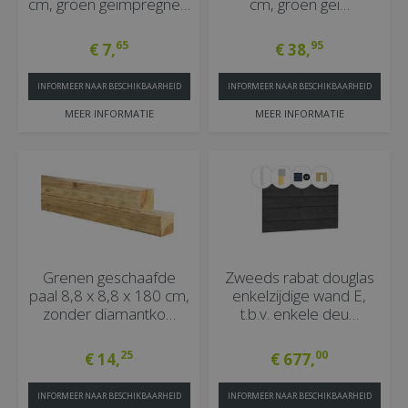
cm, groen geïmpregne…
cm, groen geï…
65
95
€
7
,
€
38
,
INFORMEER NAAR BESCHIKBAARHEID
INFORMEER NAAR BESCHIKBAARHEID
MEER INFORMATIE
MEER INFORMATIE
Grenen geschaafde
Zweeds rabat douglas
paal 8,8 x 8,8 x 180 cm,
enkelzijdige wand E,
zonder diamantko…
t.b.v. enkele deu…
25
00
€
14
,
€
677
,
INFORMEER NAAR BESCHIKBAARHEID
INFORMEER NAAR BESCHIKBAARHEID