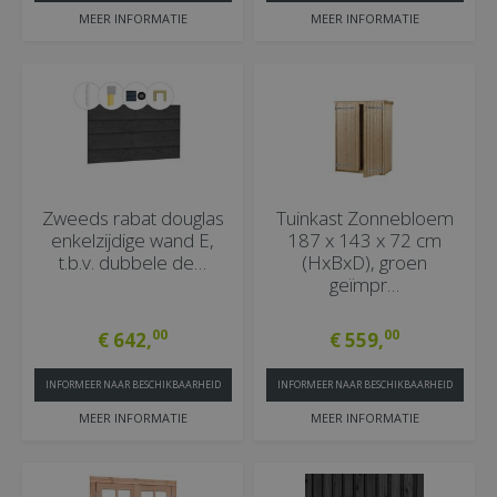
MEER INFORMATIE
MEER INFORMATIE
Zweeds rabat douglas
Tuinkast Zonnebloem
enkelzijdige wand E,
187 x 143 x 72 cm
t.b.v. dubbele de…
(HxBxD), groen
geïmpr…
00
00
€
642
,
€
559
,
INFORMEER NAAR BESCHIKBAARHEID
INFORMEER NAAR BESCHIKBAARHEID
MEER INFORMATIE
MEER INFORMATIE