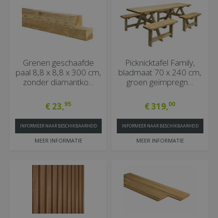
Grenen geschaafde
Picknicktafel Family,
paal 8,8 x 8,8 x 300 cm,
bladmaat 70 x 240 cm,
zonder diamantko…
groen geïmpregn…
95
00
€
23
,
€
319
,
INFORMEER NAAR BESCHIKBAARHEID
INFORMEER NAAR BESCHIKBAARHEID
MEER INFORMATIE
MEER INFORMATIE