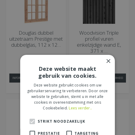
Douglas dubbel
Woodvision Triple
uitzetraam Prestige met
profiel vuren
dubbelglas, 112 x 12…
enkelzijdige wand E,
371 x …
×
00
00
€
709
,
€
665
,
Deze website maakt
gebruik van cookies.
INFORMEER NAAR BESCHIKBAARHEID
INFORMEER NAAR BESCHIKBAARHEID
Deze website gebruikt cookies om uw
MEER INFORMATIE
MEER INFORMATIE
gebruikerservaring te verbeteren. Door onze
website te gebruiken, stemt u in met alle
cookies in overeenstemming met ons
Cookiebeleid.
Lees verder..
STRIKT NOODZAKELIJK
PRESTATIE
TARGETING