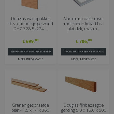
Douglas wandpakket
Aluminium daktrimset
t.b.v. dubbelzijdige wand
met ronde kraal t.b.v.
DHZ 328,5x224 …
plat dak, maxim…
00
00
€
699
,
€
786
,
INFORMEER NAAR BESCHIKBAARHEID
INFORMEER NAAR BESCHIKBAARHEID
MEER INFORMATIE
MEER INFORMATIE
Grenen geschaafde
Douglas fijnbezaagde
plank 1,5 x 14 x 360
gording 5,0 x 15,0 x 500