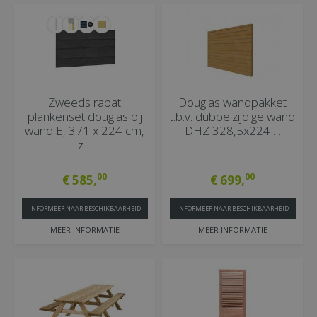
Zweeds rabat
Douglas wandpakket
plankenset douglas bij
t.b.v. dubbelzijdige wand
wand E, 371 x 224 cm,
DHZ 328,5x224 …
z…
00
00
€
585
,
€
699
,
INFORMEER NAAR BESCHIKBAARHEID
INFORMEER NAAR BESCHIKBAARHEID
MEER INFORMATIE
MEER INFORMATIE