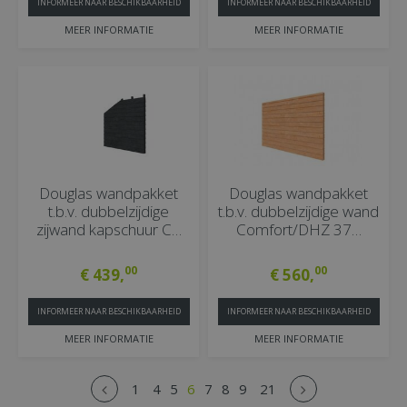
INFORMEER NAAR BESCHIKBAARHEID
INFORMEER NAAR BESCHIKBAARHEID
MEER INFORMATIE
MEER INFORMATIE
Douglas wandpakket
Douglas wandpakket
t.b.v. dubbelzijdige
t.b.v. dubbelzijdige wand
zijwand kapschuur C…
Comfort/DHZ 37…
00
00
€
439
,
€
560
,
INFORMEER NAAR BESCHIKBAARHEID
INFORMEER NAAR BESCHIKBAARHEID
MEER INFORMATIE
MEER INFORMATIE
1
4
5
6
7
8
9
21