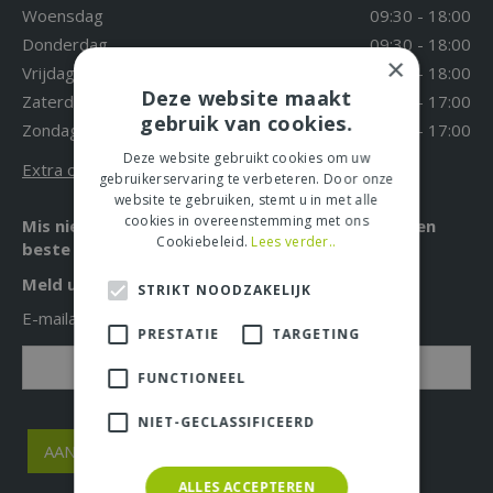
Woensdag
09:30 - 18:00
Donderdag
09:30 - 18:00
×
Vrijdag
09:30 - 18:00
Deze website maakt
Zaterdag
09:30 - 17:00
gebruik van cookies.
Zondag
12:00 - 17:00
Deze website gebruikt cookies om uw
Extra openingstijden
gebruikerservaring te verbeteren. Door onze
website te gebruiken, stemt u in met alle
cookies in overeenstemming met ons
Mis niet langer de leukste acties, aanbiedingen en
Cookiebeleid.
Lees verder..
beste tuintips!
Meld u nu aan voor onze nieuwsbrief!
STRIKT NOODZAKELIJK
E-mailadres: *
PRESTATIE
TARGETING
FUNCTIONEEL
NIET-GECLASSIFICEERD
ALLES ACCEPTEREN