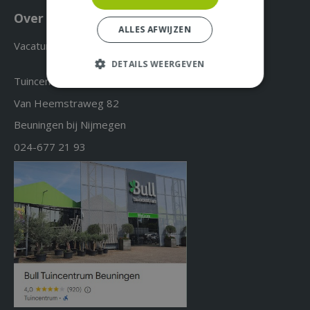
Over ons & Contact
ALLES AFWIJZEN
Vacatures
DETAILS WEERGEVEN
Tuincentrum Bull
Van Heemstraweg 82
Beuningen bij Nijmegen
024-677 21 93