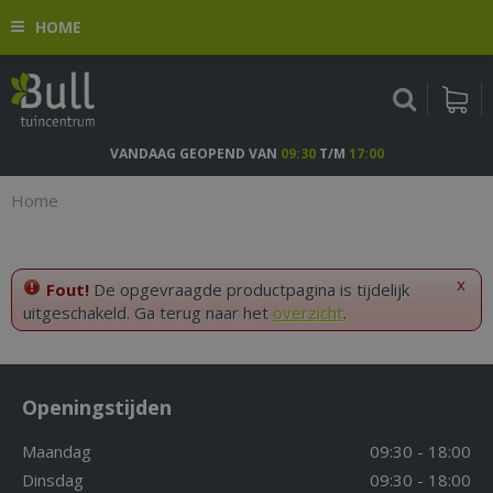
G
HOME
a
n
a
a
r
c
VANDAAG GEOPEND VAN
09:30
T/M
17:00
o
n
Home
t
e
n
x
t
Fout!
De opgevraagde productpagina is tijdelijk
uitgeschakeld. Ga terug naar het
overzicht
.
Openingstijden
Maandag
09:30 - 18:00
Dinsdag
09:30 - 18:00