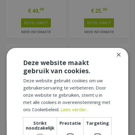
00
00
€
40
,
€
25
,
BESTEL DIRECT
BESTEL DIRECT
MEER INFORMATIE
MEER INFORMATIE
×
Deze website maakt
gebruik van cookies.
Deze website gebruikt cookies om uw
Bull kadobon t.w.v €20,-
Bull kadobon t.w.v €15,-
gebruikerservaring te verbeteren. Door
onze website te gebruiken, stemt u in
00
00
€
20
,
€
15
,
met alle cookies in overeenstemming met
ons Cookiebeleid.
Lees verder..
BESTEL DIRECT
BESTEL DIRECT
Strikt
Prestatie
Targeting
MEER INFORMATIE
MEER INFORMATIE
noodzakelijk