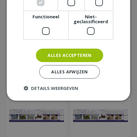
Functioneel
Niet-
geclassificeerd
Bull kadobon t.w.v
Bull kadobon t.w.v €10,-
€12,50
ALLES ACCEPTEREN
50
00
€
12
,
€
10
,
ALLES AFWIJZEN
BESTEL DIRECT
BESTEL DIRECT
MEER INFORMATIE
MEER INFORMATIE
DETAILS WEERGEVEN