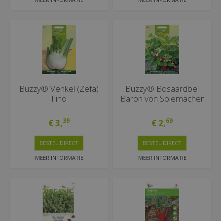
Buzzy® Venkel (Zefa)
Buzzy® Bosaardbei
Fino
Baron von Solemacher
39
69
€
3
,
€
2
,
BESTEL DIRECT
BESTEL DIRECT
MEER INFORMATIE
MEER INFORMATIE