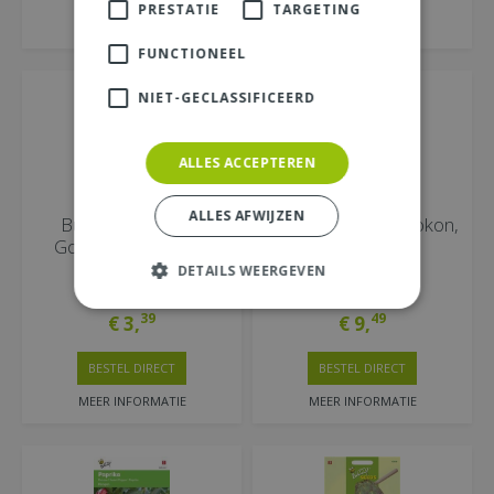
PRESTATIE
TARGETING
MEER INFORMATIE
MEER INFORMATIE
FUNCTIONEEL
NIET-GECLASSIFICEERD
ALLES ACCEPTEREN
ALLES AFWIJZEN
Buzzy® Tomaten
Graszaad inzaai, Pokon,
Gourmandise (gele
250 gram
cherry patio)
DETAILS WEERGEVEN
39
49
€
3
,
€
9
,
BESTEL DIRECT
BESTEL DIRECT
MEER INFORMATIE
MEER INFORMATIE