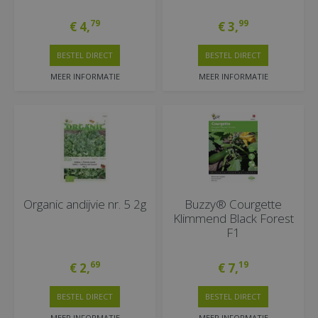
79
99
€
4
,
€
3
,
BESTEL DIRECT
BESTEL DIRECT
MEER INFORMATIE
MEER INFORMATIE
Organic andijvie nr. 5 2g
Buzzy® Courgette
Klimmend Black Forest
F1
69
19
€
2
,
€
7
,
BESTEL DIRECT
BESTEL DIRECT
MEER INFORMATIE
MEER INFORMATIE