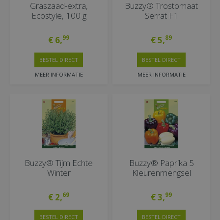
Graszaad-extra,
Buzzy® Trostomaat
Ecostyle, 100 g
Serrat F1
99
89
€
6
,
€
5
,
BESTEL DIRECT
BESTEL DIRECT
MEER INFORMATIE
MEER INFORMATIE
Buzzy® Tijm Echte
Buzzy® Paprika 5
Winter
Kleurenmengsel
69
99
€
2
,
€
3
,
BESTEL DIRECT
BESTEL DIRECT