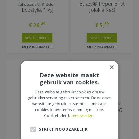
Graszaad-inzaai,
Buzzy® Peper Bhut
Ecostyle, 1 kg
Jolokia Red
89
89
€
26
,
€
5
,
BESTEL DIRECT
BESTEL DIRECT
MEER INFORMATIE
MEER INFORMATIE
×
Deze website maakt
gebruik van cookies.
Deze website gebruikt cookies om uw
gebruikerservaring te verbeteren. Door onze
Buzzy® Lavas
Organic lathyrus
website te gebruiken, stemt u in met alle
(Maggiplant)
spencer mix 2.5g
cookies in overeenstemming met ons
Cookiebeleid.
Lees verder..
69
99
€
2
,
€
3
,
STRIKT NOODZAKELIJK
BESTEL DIRECT
BESTEL DIRECT