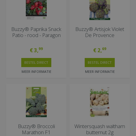
Buzzy® Paprika Snack
Buzzy® Artisjok Violet
Patio - rood - Paragon
De Provence
99
69
€
3
,
€
2
,
BESTEL DIRECT
BESTEL DIRECT
MEER INFORMATIE
MEER INFORMATIE
Buzzy® Broccoli
Wintersquash waltham
Marathon F1
butternut 2g