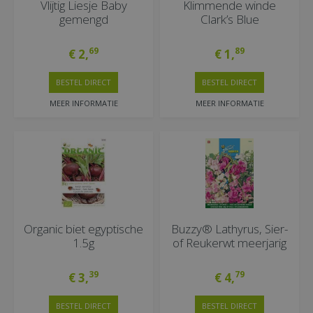
Vlijtig Liesje Baby
Klimmende winde
gemengd
Clark’s Blue
69
89
€
2
,
€
1
,
BESTEL DIRECT
BESTEL DIRECT
MEER INFORMATIE
MEER INFORMATIE
Organic biet egyptische
Buzzy® Lathyrus, Sier-
1.5g
of Reukerwt meerjarig
39
79
€
3
,
€
4
,
BESTEL DIRECT
BESTEL DIRECT