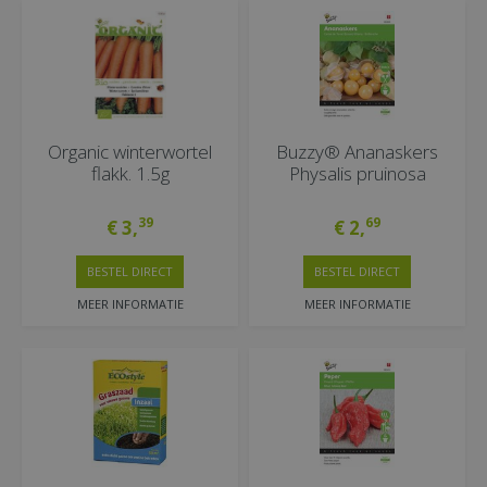
Organic winterwortel
Buzzy® Ananaskers
flakk. 1.5g
Physalis pruinosa
39
69
€
3
,
€
2
,
BESTEL DIRECT
BESTEL DIRECT
MEER INFORMATIE
MEER INFORMATIE