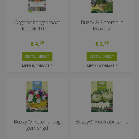
Organic hangtomaat
Buzzy® Peterselie
koralik 10zdn
Bravour
79
29
€
4
,
€
2
,
BESTEL DIRECT
BESTEL DIRECT
MEER INFORMATIE
MEER INFORMATIE
Buzzy® Petunia laag
Buzzy® Koolrabi Lanro
gemengd