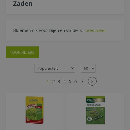
Zaden
Bloemenmix voor bijen en vlinders...
Lees meer
TOON FILTERS
1
2
3
4
5
6
7