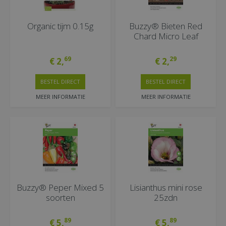
Organic tijm 0.15g
Buzzy® Bieten Red
Chard Micro Leaf
69
29
€
2
,
€
2
,
BESTEL DIRECT
BESTEL DIRECT
MEER INFORMATIE
MEER INFORMATIE
Buzzy® Peper Mixed 5
Lisianthus mini rose
soorten
25zdn
89
89
€
5
,
€
5
,