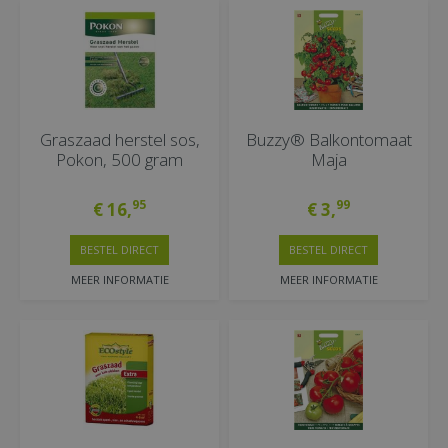
Graszaad herstel sos,
Buzzy® Balkontomaat
Pokon, 500 gram
Maja
95
99
€
16
,
€
3
,
BESTEL DIRECT
BESTEL DIRECT
MEER INFORMATIE
MEER INFORMATIE