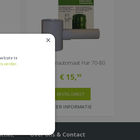
×
ebsite te
iet
Regentonautomaat Har 70-80
es verder..
€
15
,
99
BESTEL DIRECT
MEER INFORMATIE
Over ons & Contact
acties,