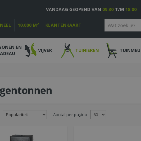
VANDAAG GEOPEND VAN
09:30
T/M
18:00
2
ONEEL
10.000 M
KLANTENKAART
WONEN EN
VIJVER
TUINIEREN
TUINMEU
CADEAU
gentonnen
Aantal per pagina