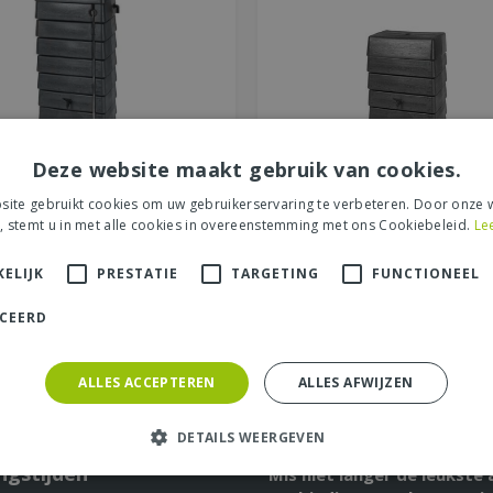
Deze website maakt gebruik van cookies.
ite gebruikt cookies om uw gebruikerservaring te verbeteren. Door onze w
gentank 276 l antraciet
Regentank 179 l antrac
, stemt u in met alle cookies in overeenstemming met ons Cookiebeleid.
Le
€
225
,
€
168
,
00
00
ELIJK
PRESTATIE
TARGETING
FUNCTIONEEL
ICEERD
BESTEL DIRECT
BESTEL DIRECT
MEER INFORMATIE
MEER INFORMATIE
ALLES ACCEPTEREN
ALLES AFWIJZEN
DETAILS WEERGEVEN
ngstijden
Mis niet langer de leukste 