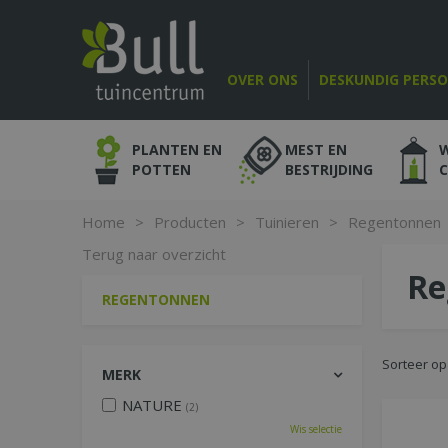
Ga
naar
content
OVER ONS
DESKUNDIG PERS
PLANTEN EN
MEST EN
POTTEN
BESTRIJDING
Home
>
Producten
>
Tuinieren
>
Regentonnen
Terug naar overzicht
Re
REGENTONNEN
Sorteer op
MERK
NATURE
(2)
Wis selectie