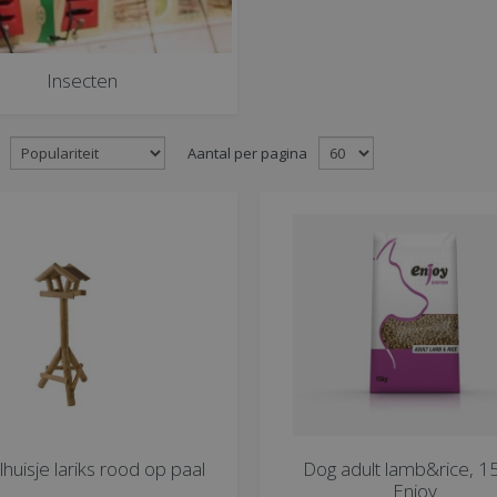
Insecten
Aantal per pagina
huisje lariks rood op paal
Dog adult lamb&rice, 15
Enjoy