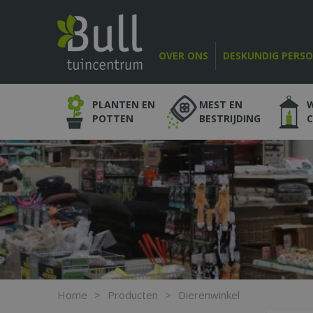
Ga
naar
content
OVER ONS
DESKUNDIG PERS
PLANTEN EN
MEST EN
POTTEN
BESTRIJDING
Home
>
Producten
>
Dierenwinkel