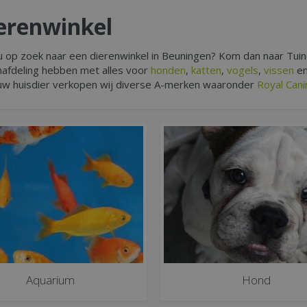
erenwinkel
u op zoek naar een dierenwinkel in Beuningen? Kom dan naar Tui
nafdeling hebben met alles voor
honden
,
katten
,
vogels
,
vissen
e
uw huisdier verkopen wij diverse A-merken waaronder
Royal Cani
Aquarium
Hond