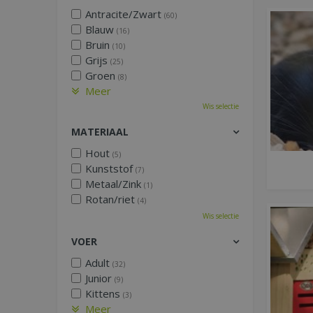
Antracite/Zwart
(60)
Blauw
(16)
Bruin
(10)
Grijs
(25)
Groen
(8)
Meer
Wis selectie
MATERIAAL
Hout
(5)
Kunststof
(7)
Metaal/Zink
(1)
Rotan/riet
(4)
Wis selectie
VOER
Adult
(32)
Junior
(9)
Kittens
(3)
Meer