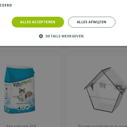
10 kg
ICEERD
€
34
,
€
93
,
99
99
ALLES ACCEPTEREN
ALLES AFWIJZEN
BESTEL DIRECT
BESTEL DIRECT
DETAILS WEERGEVEN
MEER INFORMATIE
MEER INFORMATIE
Absorbent 30l
Raamvoederhuis kunsts