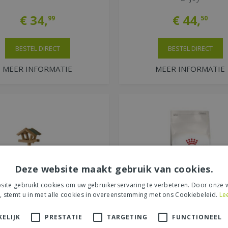
€
34
,
€
44
,
99
50
BESTEL DIRECT
BESTEL DIRECT
MEER INFORMATIE
MEER INFORMATIE
Deze website maakt gebruik van cookies.
ite gebruikt cookies om uw gebruikerservaring te verbeteren. Door onze w
, stemt u in met alle cookies in overeenstemming met ons Cookiebeleid.
Le
ELIJK
PRESTATIE
TARGETING
FUNCTIONEEL
huisje lariks groen op paal
Kattenvoer, Royal Canin, f