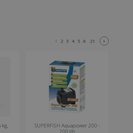
1
2
3
4
5
6
21
 kg,
SUPERFISH Aquapower 200 -
200 l/h