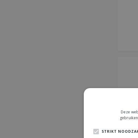
Deze webs
gebruiken
STRIKT NOODZAK
Vogel