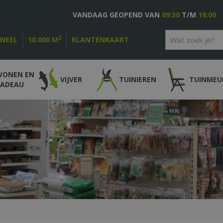
VANDAAG GEOPEND VAN
09:30
T/M
18:00
2
ONEEL
10.000 M
KLANTENKAART
WONEN EN
VIJVER
TUINIEREN
TUINMEU
CADEAU