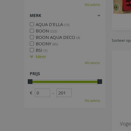
Wis selectie
MERK
AQUA D'ELLA
(13)
BOON
(222)
BOON AQUA DECO
(4)
Sorteer op
BOONY
(65)
BSI
(1)
Meer
Wis selectie
PRIJS
€
-
Wis selectie
Vogel