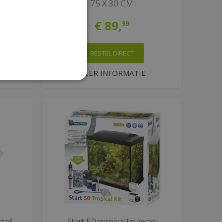
75 X 30 CM
€
89
,
99
BESTEL DIRECT
MEER INFORMATIE
tof
Start 50 tropical kit zwart