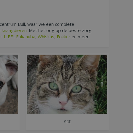
ncentrum Bull, waar we een complete
n
knaagdieren
. Met het oog op de beste zorg
n
,
LIEF!
,
Eukanuba
,
Whiskas
,
Fokker
en meer.
Kat