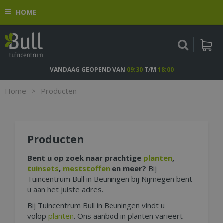
G
HOME
a
n
a
a
r
c
VANDAAG GEOPEND VAN
09:30
T/M
18:00
o
n
Home
>
Producten
t
e
n
t
Producten
Bent u op zoek naar prachtige
planten
,
tuinsets
,
meststoffen
en meer?
Bij
Tuincentrum Bull in Beuningen bij Nijmegen bent
u aan het juiste adres.
Bij Tuincentrum Bull in Beuningen vindt u
volop
p
lanten
. Ons aanbod in planten varieert