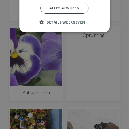
Tuinhout
Tuinsets en
ALLES AFWIJZEN
loungesets
DETAILS WEERGEVEN
Opruiming
Bull kadobon