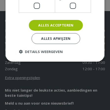
Openingstijden
ALLES ACCEPTEREN
Maandag
09:30 - 18:00
Dinsdag
09:30 - 18:00
ALLES AFWIJZEN
Woensdag
09:30 - 18:00
Donderdag
09:30 - 18:00
DETAILS WEERGEVEN
Vrijdag
09:30 - 18:00
Zaterdag
09:30 - 17:00
Zondag
12:00 - 17:00
Extra openingstijden
Mis niet langer de leukste acties, aanbiedingen en
beste tuintips!
Meld u nu aan voor onze nieuwsbrief!