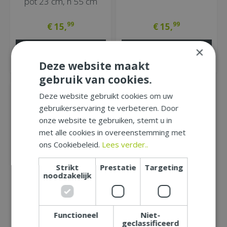
pot 23 cm, h 55 cm
99
99
€
15
,
€
15
,
INFORMEER NAAR BESCHIKBAARHEID
INFORMEER NAAR BESCHIKBAARHEID
×
MEER INFORMATIE
MEER INFORMATIE
Deze website maakt
gebruik van cookies.
Deze website gebruikt cookies om uw
gebruikerservaring te verbeteren. Door
onze website te gebruiken, stemt u in
met alle cookies in overeenstemming met
ons Cookiebeleid.
Lees verder..
Magnolia knoppen
L88cm Roze
Strikt
Prestatie
Targeting
noodzakelijk
99
€
15
,
INFORMEER NAAR BESCHIKBAARHEID
Functioneel
Niet-
geclassificeerd
MEER INFORMATIE