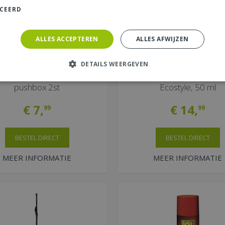
ICEERD
ALLES ACCEPTEREN
ALLES AFWIJZEN
DETAILS WEERGEVEN
ER Piron mierenlokdoos
Promanal-r luizen concen
pushbox 2st
Ecostyle, 50 ml
€
7
,
€
14
,
99
99
BESTEL DIRECT
BESTEL DIRECT
MEER INFORMATIE
MEER INFORMATIE