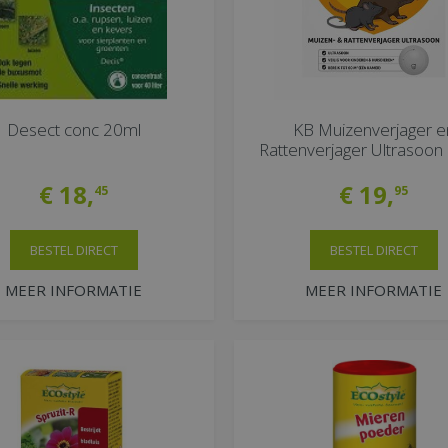
Desect conc 20ml
KB Muizenverjager e
Rattenverjager Ultrasoo
€
18
,
€
19
,
45
95
BESTEL DIRECT
BESTEL DIRECT
MEER INFORMATIE
MEER INFORMATIE