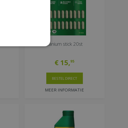
traat,
Sanium stick 20st
€
15
,
95
BESTEL DIRECT
MEER INFORMATIE