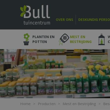
Ga
naar
content
OVER ONS
DESKUNDIG PERS
PLANTEN EN
MEST EN
POTTEN
BESTRIJDING
Home
>
Producten
>
Mest en Bestrijding
>
Bes