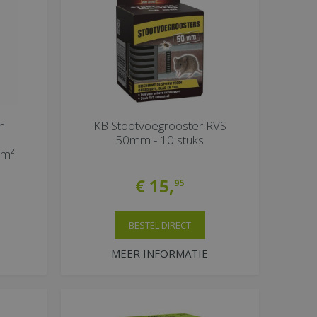
n
KB Stootvoegrooster RVS
50mm - 10 stuks
0m²
€
15
,
95
BESTEL DIRECT
MEER INFORMATIE