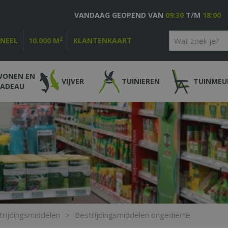
VANDAAG GEOPEND VAN
09:30
T/M
18:00
2
ONEEL
10.000 M
KLANTENKAART
WONEN EN
VIJVER
TUINIEREN
TUINMEU
CADEAU
trijdingsmiddelen
>
Bestrijdingsmiddelen ongedierte