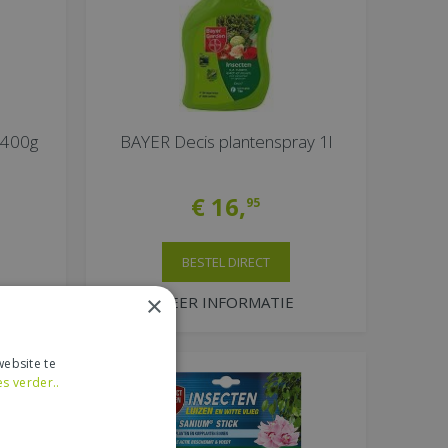
 400g
BAYER Decis plantenspray 1l
€
16
,
95
BESTEL DIRECT
×
MEER INFORMATIE
ebsite te
es verder..