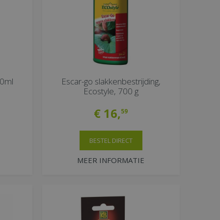
00ml
Escar-go slakkenbestrijding,
Ecostyle, 700 g
€
16
,
59
BESTEL DIRECT
MEER INFORMATIE