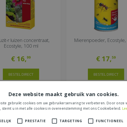
uzit-r luizen concentraat,
Mierenpoeder, Ecostyle,
Ecostyle, 100 ml
€
16
,
€
17
,
99
59
BESTEL DIRECT
BESTEL DIRECT
MEER INFORMATIE
MEER INFORMATIE
Deze website maakt gebruik van cookies.
ite gebruikt cookies om uw gebruikerservaring te verbeteren. Door onze w
, stemt u in met alle cookies in overeenstemming met ons Cookiebeleid.
Le
ELIJK
PRESTATIE
TARGETING
FUNCTIONEEL