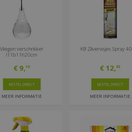
Vliegen verschrikker
KB Zilvervisjes Spray 4
l11b11h20cm
€
9
,
€
12
,
19
95
BESTEL DIRECT
BESTEL DIRECT
MEER INFORMATIE
MEER INFORMATIE