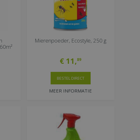
n
Mierenpoeder, Ecostyle, 250 g
n 60m²
€
11
,
89
BESTEL DIRECT
MEER INFORMATIE