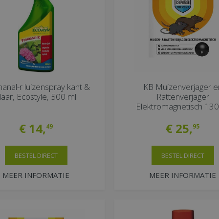
anal-r luizenspray kant &
KB Muizenverjager e
laar, Ecostyle, 500 ml
Rattenverjager
Elektromagnetisch 13
€
14
,
€
25
,
49
95
BESTEL DIRECT
BESTEL DIRECT
MEER INFORMATIE
MEER INFORMATIE