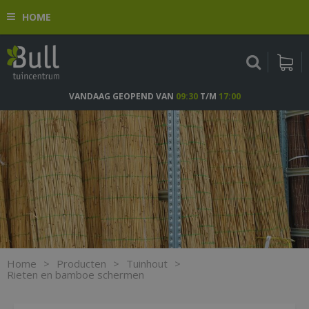
G
HOME
a
n
a
a
r
c
VANDAAG GEOPEND VAN
09:30
T/M
17:00
o
n
t
e
n
t
Home
>
Producten
>
Tuinhout
>
Rieten en bamboe schermen