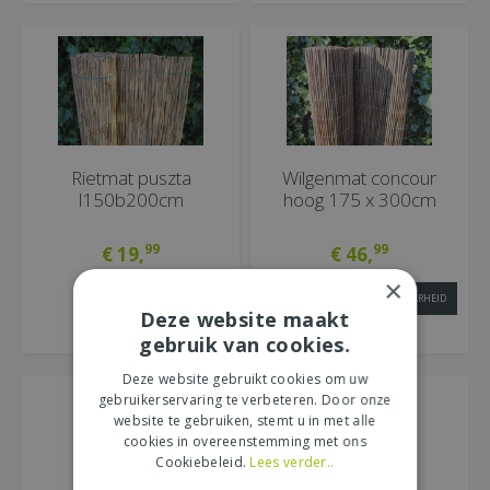
Rietmat puszta
Wilgenmat concour
l150b200cm
hoog 175 x 300cm
99
99
€
19
,
€
46
,
×
BESTEL DIRECT
INFORMEER NAAR BESCHIKBAARHEID
Deze website maakt
MEER INFORMATIE
MEER INFORMATIE
gebruik van cookies.
Deze website gebruikt cookies om uw
gebruikerservaring te verbeteren. Door onze
website te gebruiken, stemt u in met alle
cookies in overeenstemming met ons
Cookiebeleid.
Lees verder..