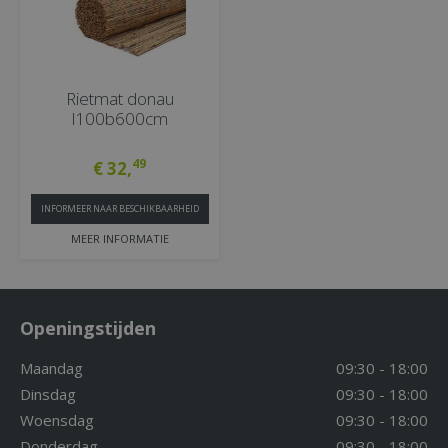
Rietmat donau
l100b600cm
49
€
32
,
INFORMEER NAAR BESCHIKBAARHEID
MEER INFORMATIE
Openingstijden
Maandag
09:30 - 18:00
Dinsdag
09:30 - 18:00
Woensdag
09:30 - 18:00
Donderdag
09:30 - 18:00