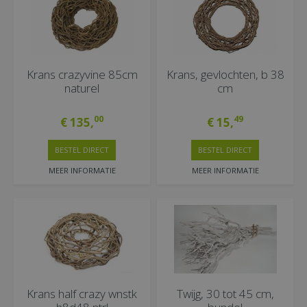
Krans crazyvine 85cm
Krans, gevlochten, b 38
naturel
cm
00
49
€
135
,
€
15
,
BESTEL DIRECT
BESTEL DIRECT
MEER INFORMATIE
MEER INFORMATIE
Krans half crazy wnstk
Twijg, 30 tot 45 cm,