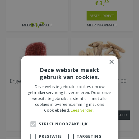
89
€
3
,
BESTEL DIRECT
79
€
1
,
MEER INFORMATIE
MEER INFORMATIE
×
Deze website maakt
gebruik van cookies.
Engelenhaar, kerstrood,
Drijfhout, naturel, 100
20 gram
gram
Deze website gebruikt cookies om uw
gebruikerservaring te verbeteren. Door onze
website te gebruiken, stemt u in met alle
79
€
4
,
cookies in overeenstemming met ons
Cookiebeleid.
Lees verder..
INFORMEER NAAR BESCHIKBAARHEID
49
€
1
,
STRIKT NOODZAKELIJK
MEER INFORMATIE
MEER INFORMATIE
PRESTATIE
TARGETING