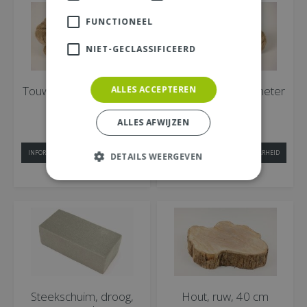
FUNCTIONEEL
NIET-GECLASSIFICEERD
Touw, b 2 cm, l 2 meter
Touw, b 1 cm, l 2 meter
ALLES ACCEPTEREN
19
69
ALLES AFWIJZEN
€
3
,
€
1
,
INFORMEER NAAR BESCHIKBAARHEID
INFORMEER NAAR BESCHIKBAARHEID
DETAILS WEERGEVEN
MEER INFORMATIE
MEER INFORMATIE
Steekschuim, droog,
Hout, ruw, 40 cm