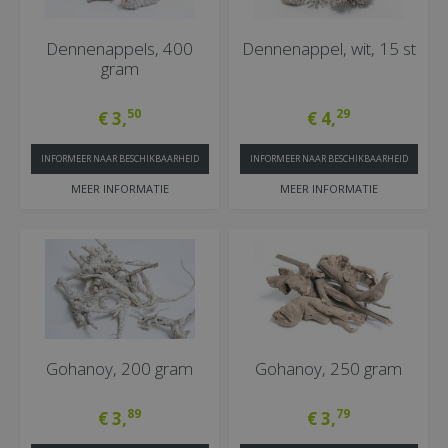
Dennenappels, 400
Dennenappel, wit, 15 st
gram
50
29
€
3
,
€
4
,
INFORMEER NAAR BESCHIKBAARHEID
INFORMEER NAAR BESCHIKBAARHEID
MEER INFORMATIE
MEER INFORMATIE
Gohanoy, 200 gram
Gohanoy, 250 gram
89
79
€
3
,
€
3
,