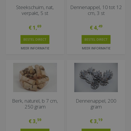
Steekschuim, nat,
Dennenappel, 10 tot 12
verpakt, 5 st
cm, 3 st
69
49
€
1
,
€
4
,
BESTEL DIRECT
BESTEL DIRECT
MEER INFORMATIE
MEER INFORMATIE
Berk, naturel, b 7 cm,
Dennenappel, 200
250 gram
gram
59
19
€
3
,
€
3
,