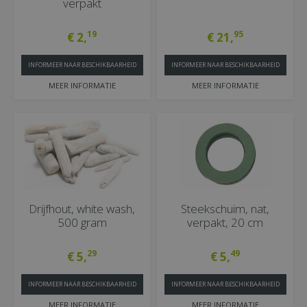
verpakt
19
95
€
2
,
€
21
,
INFORMEER NAAR BESCHIKBAARHEID
INFORMEER NAAR BESCHIKBAARHEID
MEER INFORMATIE
MEER INFORMATIE
Drijfhout, white wash,
Steekschuim, nat,
500 gram
verpakt, 20 cm
29
49
€
5
,
€
5
,
INFORMEER NAAR BESCHIKBAARHEID
INFORMEER NAAR BESCHIKBAARHEID
MEER INFORMATIE
MEER INFORMATIE