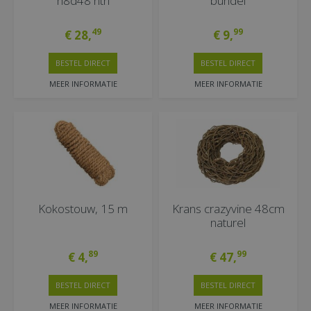
h8d48 ntrl
bundel
49
99
€
28
,
€
9
,
BESTEL DIRECT
BESTEL DIRECT
MEER INFORMATIE
MEER INFORMATIE
Kokostouw, 15 m
Krans crazyvine 48cm
naturel
89
99
€
4
,
€
47
,
BESTEL DIRECT
BESTEL DIRECT
MEER INFORMATIE
MEER INFORMATIE