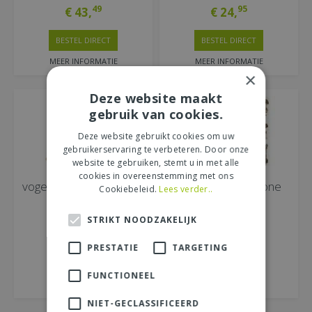
49
95
€
43
,
€
24
,
BESTEL DIRECT
BESTEL DIRECT
MEER INFORMATIE
MEER INFORMATIE
×
Deze website maakt
gebruik van cookies.
Deze website gebruikt cookies om uw
gebruikerservaring te verbeteren. Door onze
website te gebruiken, stemt u in met alle
cookies in overeenstemming met ons
vogel met geluid 11 cm,
Kat, hond, polystone
Cookiebeleid.
Lees verder..
per stuk
STRIKT NOODZAKELIJK
99
€
16
,
PRESTATIE
TARGETING
BESTEL DIRECT
FUNCTIONEEL
99
€
3
,
MEER INFORMATIE
MEER INFORMATIE
NIET-GECLASSIFICEERD