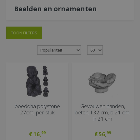
Beelden en ornamenten
TOON FILTERS
boeddha polystone
Gevouwen handen,
27cm, per stuk
beton, l 32 cm, b 21 cm,
h 21 cm
99
99
€
16
,
€
56
,