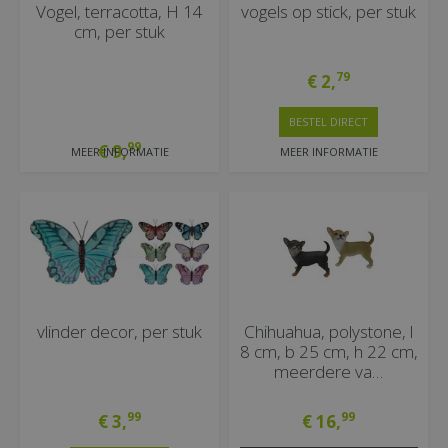
Vogel, terracotta, H 14
vogels op stick, per stuk
cm, per stuk
79
€
2
,
BESTEL DIRECT
99
€
9
,
MEER INFORMATIE
MEER INFORMATIE
vlinder decor, per stuk
Chihuahua, polystone, l
8 cm, b 25 cm, h 22 cm,
meerdere va…
99
99
€
3
,
€
16
,