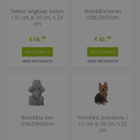
Tekkel, langhaar, beton,
Boeddha horen
l 35 cm, b 20 cm, h 24
l20b20h30cm
cm
99
49
€
56
,
€
43
,
BESTEL DIRECT
BESTEL DIRECT
MEER INFORMATIE
MEER INFORMATIE
Boeddha zien
Yorkshire, polystone, l
l20b20h30cm
12 cm, b 18 cm, h 23
cm