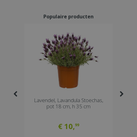
Populaire producten
lla
Citrus sinensis, pot 30, stam 140
Clay
15 cm
cm, sinaasappelboom
€
79
,
99