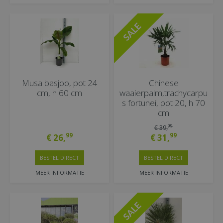
Musa basjoo, pot 24
Chinese
cm, h 60 cm
waaierpalm,trachycarpu
s fortunei, pot 20, h 70
cm
99
€
39
,
99
99
€
26
,
€
31
,
BESTEL DIRECT
BESTEL DIRECT
MEER INFORMATIE
MEER INFORMATIE