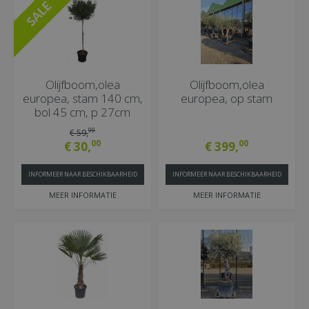
Olijfboom,olea
Olijfboom,olea
europea, stam 140 cm,
europea, op stam
bol 45 cm, p 27cm
99
€
59
,
00
00
€
30
,
€
399
,
INFORMEER NAAR BESCHIKBAARHEID
INFORMEER NAAR BESCHIKBAARHEID
MEER INFORMATIE
MEER INFORMATIE