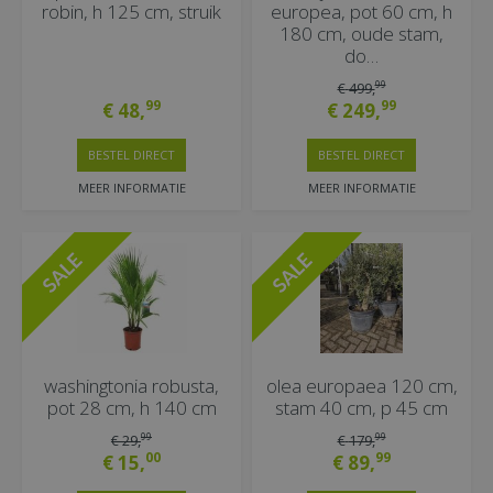
robin, h 125 cm, struik
europea, pot 60 cm, h
180 cm, oude stam,
do…
99
€
499
,
99
99
€
48
,
€
249
,
BESTEL DIRECT
BESTEL DIRECT
MEER INFORMATIE
MEER INFORMATIE
washingtonia robusta,
olea europaea 120 cm,
pot 28 cm, h 140 cm
stam 40 cm, p 45 cm
99
99
€
29
,
€
179
,
00
99
€
15
,
€
89
,