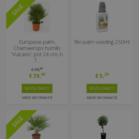
Europese palm,
Bio palm voeding 250ml
Chamaerops humilis
'Vulcano', pot 24 cm, h
7…
99
€
79
,
99
29
€
39
,
€
5
,
BESTEL DIRECT
BESTEL DIRECT
MEER INFORMATIE
MEER INFORMATIE