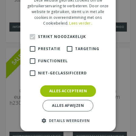
Deze website gebruikt cookies om uw
gebruikerservaring te verbeteren. Door onze
website te gebruiken, stemt u in met alle
99
00
€
109
,
€
379
,
cookies in overeenstemming met ons
Cookiebeleid.
Lees verder..
INFORMEER NAAR BESCHIKBAARHEID
INFORMEER NAAR BESCHIKBAARHEID
MEER INFORMATIE
MEER INFORMATIE
STRIKT NOODZAKELIJK
PRESTATIE
TARGETING
FUNCTIONEEL
NIET-GECLASSIFICEERD
Olijfboom, olea
Olijfboom,olea
ALLES ACCEPTEREN
europaea, half stam
europea, op stam
h230-h250 cm, 150 cm
ALLES AFWIJZEN
st…
00
€
599
,
DETAILS WEERGEVEN
50
99
€
299
,
€
29
,