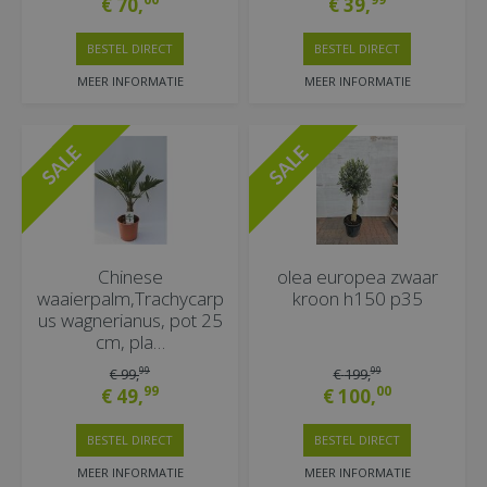
€
70
,
€
39
,
BESTEL DIRECT
BESTEL DIRECT
MEER INFORMATIE
MEER INFORMATIE
Chinese
olea europea zwaar
waaierpalm,Trachycarp
kroon h150 p35
us wagnerianus, pot 25
cm, pla…
99
99
€
99
,
€
199
,
99
00
€
49
,
€
100
,
BESTEL DIRECT
BESTEL DIRECT
MEER INFORMATIE
MEER INFORMATIE