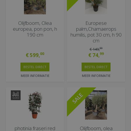
Olijfboom, Olea
Europese
europea, pon pon, h
palm,Chamaerops
190 cm
humilis, pot 30 cm, h 90
cm
99
€
149
,
00
99
€
599
,
€
74
,
BESTEL DIRECT
BESTEL DIRECT
MEER INFORMATIE
MEER INFORMATIE
photinia fraseri red
Olijfboom, olea