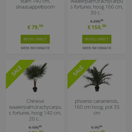
stam 140 cm,
waaierpalm,trachycarpu
sinaasappelboom
s fortunei, hoog 160 cm,
30 c…
99
€
299
,
99
00
€
79
,
€
150
,
BESTEL DIRECT
BESTEL DIRECT
MEER INFORMATIE
MEER INFORMATIE
Chinese
phoenix canariensis,
waaierpalm,trachycarpu
160 cm hoog, pot 35
s fortunei, hoog 140 cm,
cm
20 c…
99
99
€
139
,
€
79
,
00
99