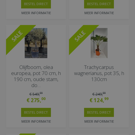
BESTEL DIRECT
BESTEL DIRECT
MEER INFORMATIE
MEER INFORMATIE
Olijfboom, olea
Trachycarpus
europea, pot 70 cm, h
wagnerianus, pot 35, h
190 cm, oude stam,
130cm
do…
99
99
€
549
,
€
249
,
00
99
€
275
,
€
124
,
BESTEL DIRECT
BESTEL DIRECT
MEER INFORMATIE
MEER INFORMATIE