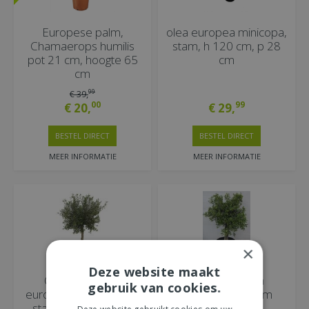
Europese palm,
olea europea minicopa,
Chamaerops humilis
stam, h 120 cm, p 28
pot 21 cm, hoogte 65
cm
cm
99
€
39
,
00
99
€
20
,
€
29
,
BESTEL DIRECT
BESTEL DIRECT
MEER INFORMATIE
MEER INFORMATIE
×
Deze website maakt
Olijfboom, olea
Olijfboom,olea
gebruik van cookies.
europaea toscana half
europea, op stam
stam h60-h130, olijf