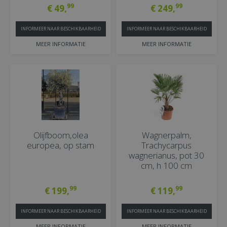
99
99
€
49
,
€
249
,
INFORMEER NAAR BESCHIKBAARHEID
INFORMEER NAAR BESCHIKBAARHEID
MEER INFORMATIE
MEER INFORMATIE
Olijfboom,olea
Wagnerpalm,
europea, op stam
Trachycarpus
wagnerianus, pot 30
cm, h 100 cm
99
99
€
199
,
€
119
,
INFORMEER NAAR BESCHIKBAARHEID
INFORMEER NAAR BESCHIKBAARHEID
MEER INFORMATIE
MEER INFORMATIE