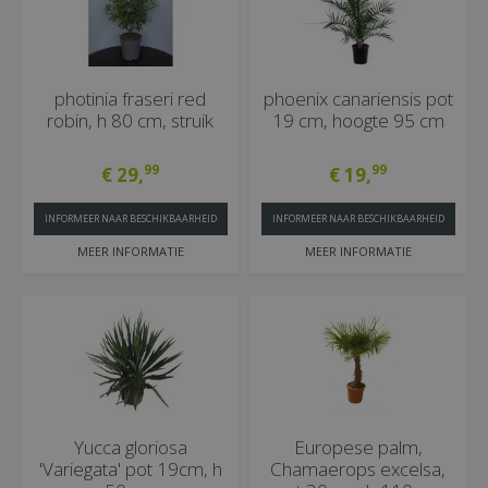
photinia fraseri red
phoenix canariensis pot
robin, h 80 cm, struik
19 cm, hoogte 95 cm
99
99
€
29
,
€
19
,
INFORMEER NAAR BESCHIKBAARHEID
INFORMEER NAAR BESCHIKBAARHEID
MEER INFORMATIE
MEER INFORMATIE
Yucca gloriosa
Europese palm,
'Variegata' pot 19cm, h
Chamaerops excelsa,