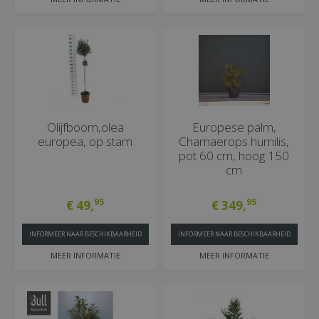
Olijfboom,olea
Europese palm,
europea, op stam
Chamaerops humilis,
pot 60 cm, hoog 150
cm
95
95
€
49
,
€
349
,
INFORMEER NAAR BESCHIKBAARHEID
INFORMEER NAAR BESCHIKBAARHEID
MEER INFORMATIE
MEER INFORMATIE