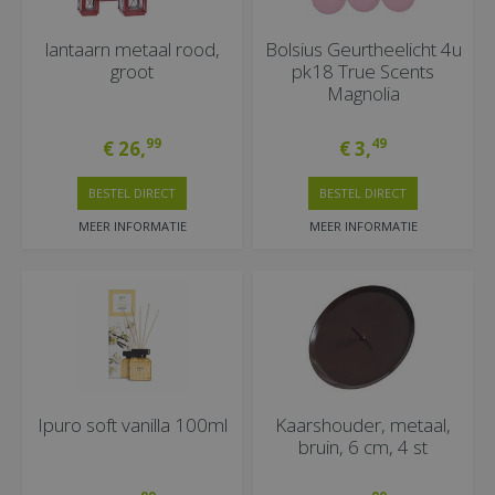
lantaarn metaal rood,
Bolsius Geurtheelicht 4u
groot
pk18 True Scents
Magnolia
99
49
€
26
,
€
3
,
BESTEL DIRECT
BESTEL DIRECT
MEER INFORMATIE
MEER INFORMATIE
Ipuro soft vanilla 100ml
Kaarshouder, metaal,
bruin, 6 cm, 4 st