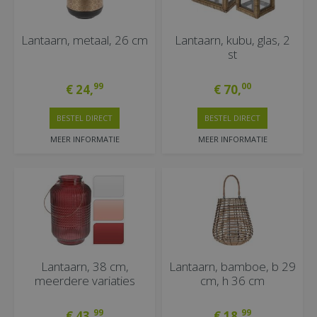
Lantaarn, metaal, 26 cm
Lantaarn, kubu, glas, 2
st
99
00
€
24
,
€
70
,
BESTEL DIRECT
BESTEL DIRECT
MEER INFORMATIE
MEER INFORMATIE
Lantaarn, 38 cm,
Lantaarn, bamboe, b 29
meerdere variaties
cm, h 36 cm
99
99
€
43
,
€
18
,