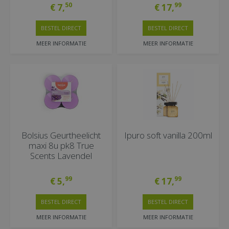
50
99
€
7
,
€
17
,
BESTEL DIRECT
BESTEL DIRECT
MEER INFORMATIE
MEER INFORMATIE
Bolsius Geurtheelicht
Ipuro soft vanilla 200ml
maxi 8u pk8 True
Scents Lavendel
99
99
€
5
,
€
17
,
BESTEL DIRECT
BESTEL DIRECT
MEER INFORMATIE
MEER INFORMATIE