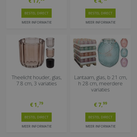
€
17
,
€
4
,
BESTEL DIRECT
BESTEL DIRECT
MEER INFORMATIE
MEER INFORMATIE
Theelicht houder, glas,
Lantaarn, glas, b 21 cm,
7.8 cm, 3 variaties
h 28 cm, meerdere
variaties
79
99
€
1
,
€
7
,
BESTEL DIRECT
BESTEL DIRECT
MEER INFORMATIE
MEER INFORMATIE