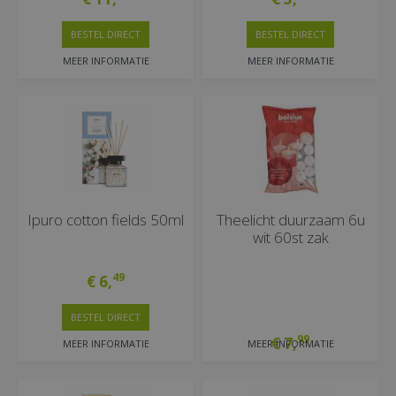
BESTEL DIRECT
BESTEL DIRECT
MEER INFORMATIE
MEER INFORMATIE
Ipuro cotton fields 50ml
Theelicht duurzaam 6u
wit 60st zak
49
€
6
,
BESTEL DIRECT
99
€
7
,
MEER INFORMATIE
MEER INFORMATIE