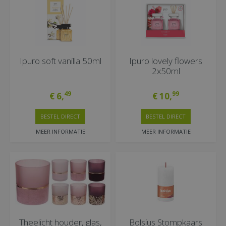
Ipuro soft vanilla 50ml
Ipuro lovely flowers
2x50ml
49
99
€
6
,
€
10
,
BESTEL DIRECT
BESTEL DIRECT
MEER INFORMATIE
MEER INFORMATIE
Theelicht houder, glas,
Bolsius Stompkaars