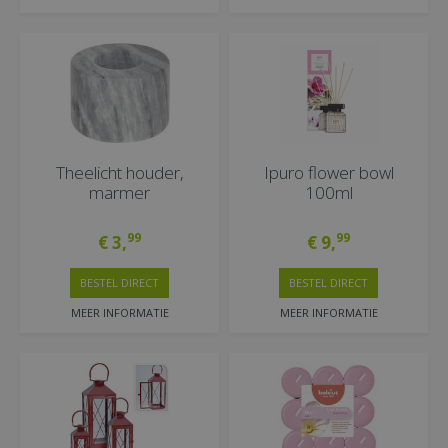
Theelicht houder,
Ipuro flower bowl
marmer
100ml
99
99
€
3
,
€
9
,
BESTEL DIRECT
BESTEL DIRECT
MEER INFORMATIE
MEER INFORMATIE