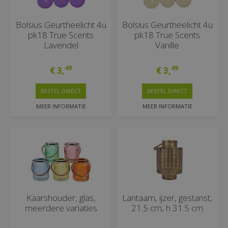
Bolsius Geurtheelicht 4u
Bolsius Geurtheelicht 4u
pk18 True Scents
pk18 True Scents
Lavendel
Vanille
49
49
€
3
,
€
3
,
BESTEL DIRECT
BESTEL DIRECT
MEER INFORMATIE
MEER INFORMATIE
Kaarshouder, glas,
Lantaarn, ijzer, gestanst,
meerdere variaties
21.5 cm, h 31.5 cm