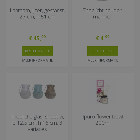
Lantaarn, ijzer, gestanst,
Theelicht houder,
27 cm, h 51 cm
marmer
99
99
€
45
,
€
4
,
BESTEL DIRECT
BESTEL DIRECT
MEER INFORMATIE
MEER INFORMATIE
Theelicht, glas, sneeuw,
Ipuro flower bowl
b 12.5 cm, h 16 cm, 3
200ml
variaties