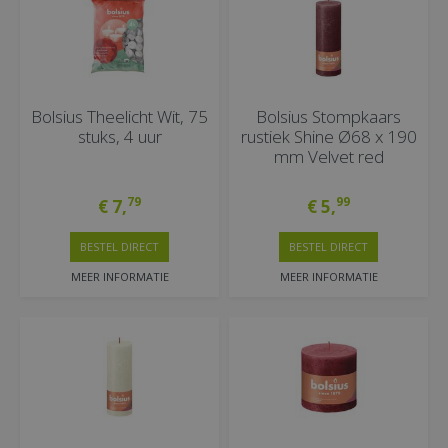
Bolsius Theelicht Wit, 75
Bolsius Stompkaars
stuks, 4 uur
rustiek Shine Ø68 x 190
mm Velvet red
79
99
€
7
,
€
5
,
BESTEL DIRECT
BESTEL DIRECT
MEER INFORMATIE
MEER INFORMATIE