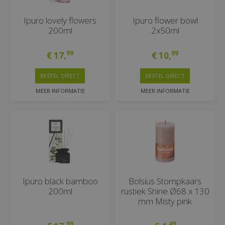
Ipuro lovely flowers
Ipuro flower bowl
200ml
2x50ml
99
99
€
17
,
€
10
,
BESTEL DIRECT
BESTEL DIRECT
MEER INFORMATIE
MEER INFORMATIE
Ipuro black bamboo
Bolsius Stompkaars
200ml
rustiek Shine Ø68 x 130
mm Misty pink
99
49