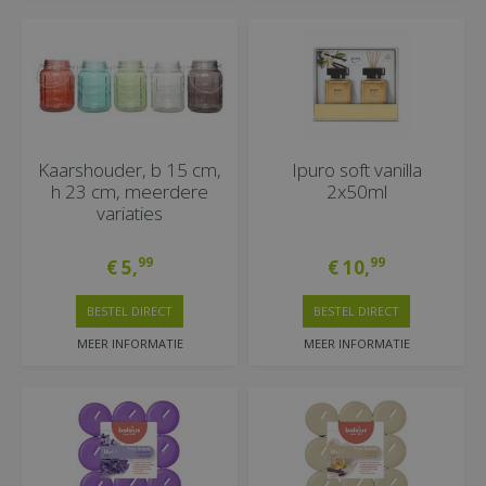
Kaarshouder, b 15 cm,
Ipuro soft vanilla
h 23 cm, meerdere
2x50ml
variaties
99
99
€
5
,
€
10
,
BESTEL DIRECT
BESTEL DIRECT
MEER INFORMATIE
MEER INFORMATIE