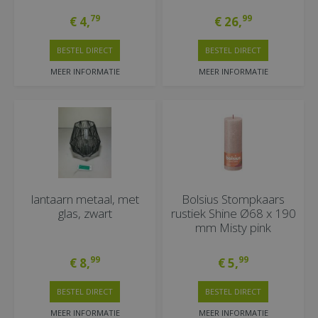
79
99
€
4
,
€
26
,
BESTEL DIRECT
BESTEL DIRECT
MEER INFORMATIE
MEER INFORMATIE
lantaarn metaal, met
Bolsius Stompkaars
glas, zwart
rustiek Shine Ø68 x 190
mm Misty pink
99
99
€
8
,
€
5
,
BESTEL DIRECT
BESTEL DIRECT
MEER INFORMATIE
MEER INFORMATIE