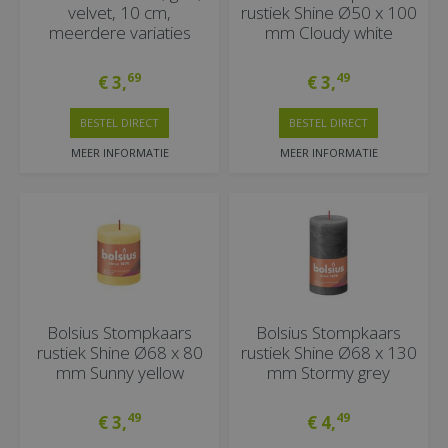
velvet, 10 cm,
rustiek Shine Ø50 x 100
meerdere variaties
mm Cloudy white
69
49
€
3
,
€
3
,
BESTEL DIRECT
BESTEL DIRECT
MEER INFORMATIE
MEER INFORMATIE
Bolsius Stompkaars
Bolsius Stompkaars
rustiek Shine Ø68 x 80
rustiek Shine Ø68 x 130
mm Sunny yellow
mm Stormy grey
49
49
€
3
,
€
4
,