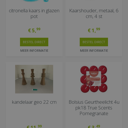
citronella kaars in glazen
Kaarshouder, metaal, 6
pot
cm, 4 st
99
99
€
5
,
€
1
,
BESTEL DIRECT
BESTEL DIRECT
MEER INFORMATIE
MEER INFORMATIE
kandelaar geo 22 cm
Bolsius Geurtheelicht 4u
pk18 True Scents
Pomegranate
99
49
€
11
,
€
3
,