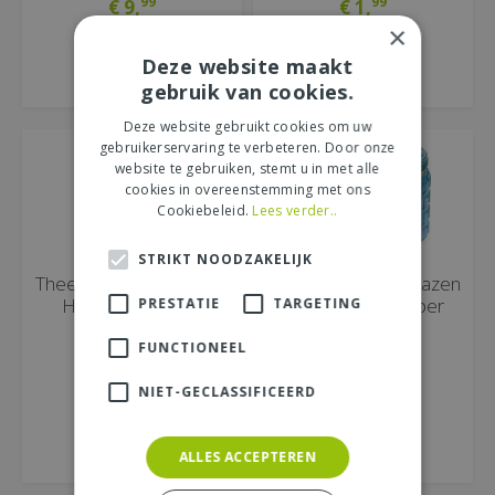
99
99
€
9
,
€
1
,
×
BESTEL DIRECT
BESTEL DIRECT
Deze website maakt
MEER INFORMATIE
MEER INFORMATIE
gebruik van cookies.
Deze website gebruikt cookies om uw
gebruikerservaring te verbeteren. Door onze
website te gebruiken, stemt u in met alle
cookies in overeenstemming met ons
Cookiebeleid.
Lees verder..
STRIKT NOODZAKELIJK
Theelicht ijzer L 21 B 21
citronella kaars in glazen
H 27.5cm naturel
pot 11.5x12cm, per
PRESTATIE
TARGETING
stuk
FUNCTIONEEL
79
€
4
,
NIET-GECLASSIFICEERD
BESTEL DIRECT
49
€
29
,
ALLES ACCEPTEREN
MEER INFORMATIE
MEER INFORMATIE