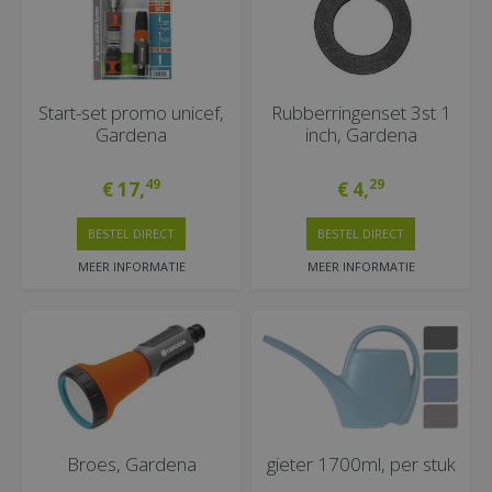
Start-set promo unicef,
Rubberringenset 3st 1
Gardena
inch, Gardena
49
29
€
17
,
€
4
,
BESTEL DIRECT
BESTEL DIRECT
MEER INFORMATIE
MEER INFORMATIE
Broes, Gardena
gieter 1700ml, per stuk