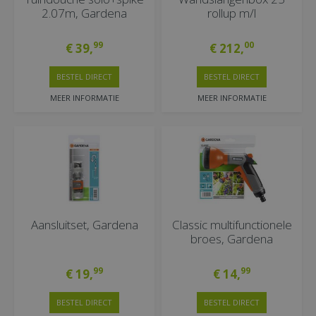
2.07m, Gardena
rollup m/l
99
00
€
39
,
€
212
,
BESTEL DIRECT
BESTEL DIRECT
MEER INFORMATIE
MEER INFORMATIE
Aansluitset, Gardena
Classic multifunctionele
broes, Gardena
99
99
€
19
,
€
14
,
BESTEL DIRECT
BESTEL DIRECT