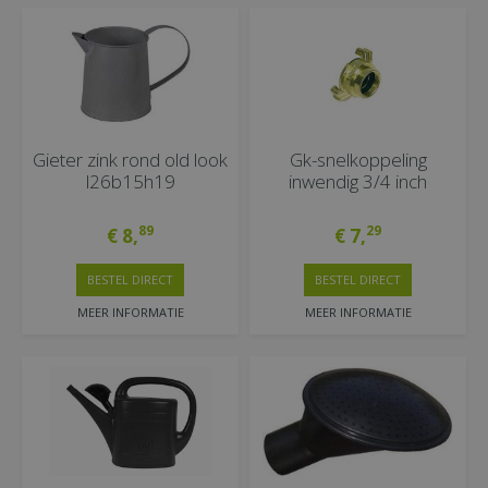
Gieter zink rond old look
Gk-snelkoppeling
l26b15h19
inwendig 3/4 inch
89
29
€
8
,
€
7
,
BESTEL DIRECT
BESTEL DIRECT
MEER INFORMATIE
MEER INFORMATIE