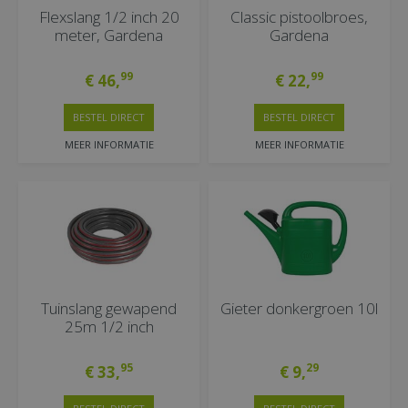
Flexslang 1/2 inch 20
Classic pistoolbroes,
meter, Gardena
Gardena
99
99
€
46
,
€
22
,
BESTEL DIRECT
BESTEL DIRECT
MEER INFORMATIE
MEER INFORMATIE
Tuinslang gewapend
Gieter donkergroen 10l
25m 1/2 inch
95
29
€
33
,
€
9
,