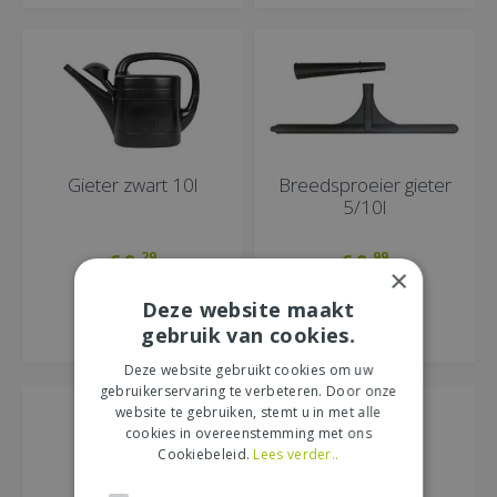
Gieter zwart 10l
Breedsproeier gieter
5/10l
29
99
€
9
,
€
8
,
×
Deze website maakt
BESTEL DIRECT
BESTEL DIRECT
gebruik van cookies.
MEER INFORMATIE
MEER INFORMATIE
Deze website gebruikt cookies om uw
gebruikerservaring te verbeteren. Door onze
website te gebruiken, stemt u in met alle
cookies in overeenstemming met ons
Cookiebeleid.
Lees verder..