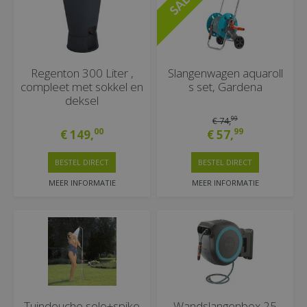
Regenton 300 Liter ,
Slangenwagen aquaroll
compleet met sokkel en
s set, Gardena
deksel
99
€
74
,
00
99
€
149
,
€
57
,
BESTEL DIRECT
BESTEL DIRECT
MEER INFORMATIE
MEER INFORMATIE
Tuindouche solo+spike
Wandslangenbox 25