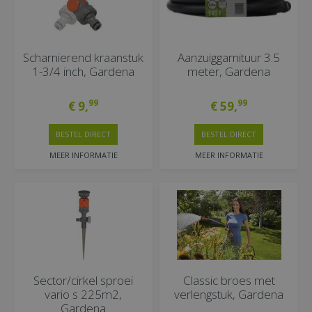
Scharnierend kraanstuk
Aanzuiggarnituur 3.5
1-3/4 inch, Gardena
meter, Gardena
99
99
€
9
,
€
59
,
BESTEL DIRECT
BESTEL DIRECT
MEER INFORMATIE
MEER INFORMATIE
Sector/cirkel sproei
Classic broes met
vario s 225m2,
verlengstuk, Gardena
Gardena