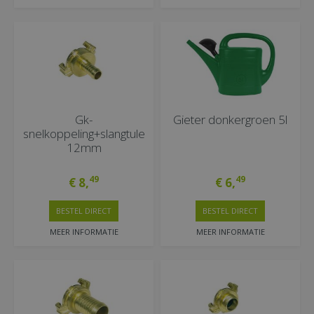
Gk-
Gieter donkergroen 5l
snelkoppeling+slangtule
12mm
49
49
€
8
,
€
6
,
BESTEL DIRECT
BESTEL DIRECT
MEER INFORMATIE
MEER INFORMATIE