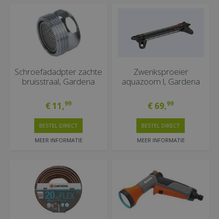
Schroefadadpter zachte
Zwenksproeier
bruisstraal, Gardena
aquazoom l, Gardena
99
99
€
11
,
€
69
,
BESTEL DIRECT
BESTEL DIRECT
MEER INFORMATIE
MEER INFORMATIE