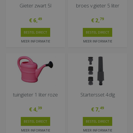
Gieter zwart 5l
broes v.gieter 5 liter
49
79
€
6
,
€
2
,
BESTEL DIRECT
BESTEL DIRECT
MEER INFORMATIE
MEER INFORMATIE
tuingieter 1 liter roze
Startersset 4dlg
39
49
€
4
,
€
7
,
BESTEL DIRECT
BESTEL DIRECT
MEER INFORMATIE
MEER INFORMATIE