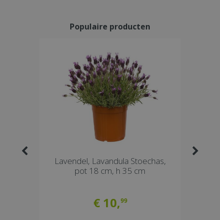
Populaire producten
 'Ambella
Citrus sinensis, pot 30, stam 140
cm, h 15 cm
cm, sinaasappelboom
€
79
,
99