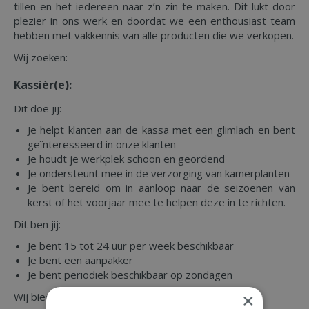
tillen en het iedereen naar z’n zin te maken. Dit lukt door
plezier in ons werk en doordat we een enthousiast team
hebben met vakkennis van alle producten die we verkopen.
Wij zoeken:
Kassièr(e):
Dit doe jij:
Je helpt klanten aan de kassa met een glimlach en bent
geïnteresseerd in onze klanten
Je houdt je werkplek schoon en geordend
Je ondersteunt mee in de verzorging van kamerplanten
Je bent bereid om in aanloop naar de seizoenen van
kerst of het voorjaar mee te helpen deze in te richten.
Dit ben jij:
Je bent 15 tot 24 uur per week beschikbaar
Je bent een aanpakker
Je bent periodiek beschikbaar op zondagen
Wij bieden:
×