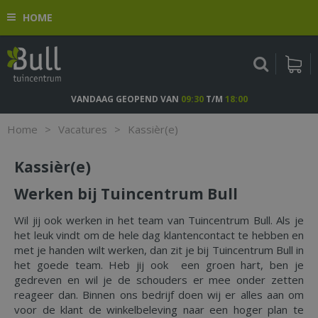
G
HOME
a
n
a
a
r
c
VANDAAG GEOPEND VAN
09:30
T/M
18:00
o
n
Home
>
Vacatures
>
Kassièr(e)
t
e
Kassièr(e)
n
t
Werken bij Tuincentrum Bull
Wil jij ook werken in het team van Tuincentrum Bull. Als je
het leuk vindt om de hele dag klantencontact te hebben en
met je handen wilt werken, dan zit je bij Tuincentrum Bull in
het goede team. Heb jij ook een groen hart, ben je
gedreven en wil je de schouders er mee onder zetten
reageer dan. Binnen ons bedrijf doen wij er alles aan om
voor de klant de winkelbeleving naar een hoger plan te