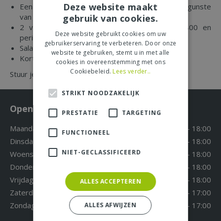
Deze website maakt
Een leuk team waar iedereen samenwerkt ten gunste
van de klanten
gebruik van cookies.
2 vaste dagen in de week van 0930 tot 1800 en
Deze website gebruikt cookies om uw
periodiek op zondagen
gebruikerservaring te verbeteren. Door onze
Salaris op basis van cao Retail non Food
website te gebruiken, stemt u in met alle
Korting op artikelen uit onze winkel
cookies in overeenstemming met ons
Cookiebeleid.
Lees verder..
Stuur je cv naar:
r.bull@tuincentrumbull.nl
STRIKT NOODZAKELIJK
Openingstijden
PRESTATIE
TARGETING
Maandag
09:30 - 18:00
FUNCTIONEEL
Dinsdag
09:30 - 18:00
NIET-GECLASSIFICEERD
Woensdag
09:30 - 18:00
Donderdag
09:30 - 18:00
Vrijdag
09:30 - 18:00
ALLES ACCEPTEREN
Zaterdag
09:30 - 17:00
Zondag
12:00 - 17:00
ALLES AFWIJZEN