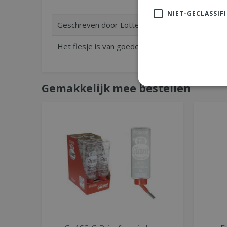
NIET-GECLASSIF
Geschreven door
Lotte
uit Rijswijk op
13-01-22
Het flesje is van goede kwaliteit voor deze prijs!
Gemakkelijk mee bestellen