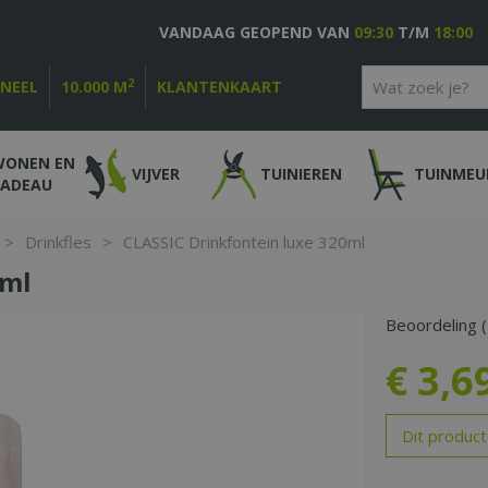
VANDAAG GEOPEND VAN
09:30
T/M
18:00
2
ONEEL
10.000 M
KLANTENKAART
WONEN EN
VIJVER
TUINIEREN
TUINMEU
CADEAU
>
Drinkfles
>
CLASSIC Drinkfontein luxe 320ml
0ml
Beoordeling (
€
3
,
6
Dit product