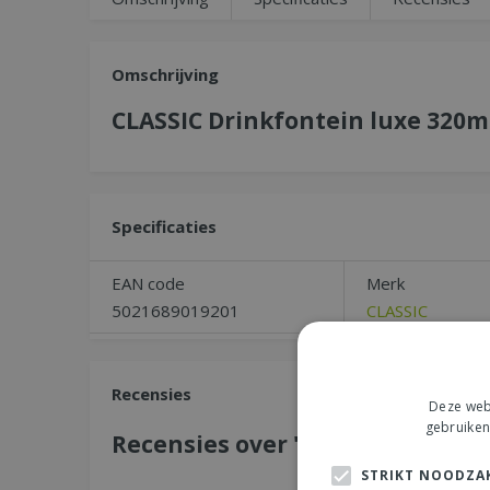
Omschrijving
CLASSIC Drinkfontein luxe 320m
Specificaties
EAN code
Merk
5021689019201
CLASSIC
Recensies
Deze webs
gebruiken
Recensies over "CLASSIC Drinkf
STRIKT NOODZAK