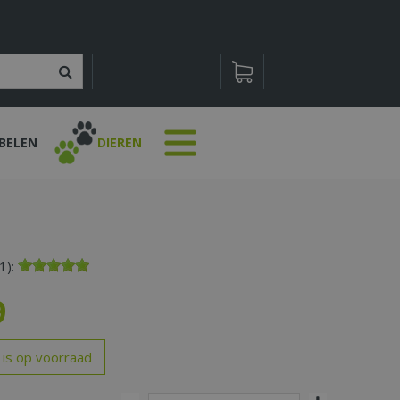
BELEN
DIEREN
1):
9
 is op voorraad