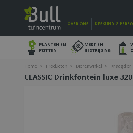
Ga
naar
content
OVER ONS
DESKUNDIG PERS
PLANTEN EN
MEST EN
POTTEN
BESTRIJDING
Home
>
Producten
>
Dierenwinkel
>
Knaagdier
CLASSIC Drinkfontein luxe 32