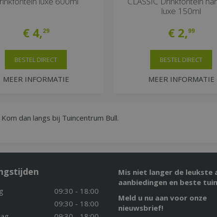
rinkfontein luxe 600ml
CLASSIC Drinkfontein ha
luxe 150ml
€
4
,
€
2
,
29
99
BESTEL DIRECT
BESTEL DIRECT
MEER INFORMATIE
MEER INFORMATIE
 Kom dan langs bij Tuincentrum Bull.
ngstijden
Mis niet langer de leukste 
aanbiedingen en beste tuin
g
09:30 - 18:00
Meld u nu aan voor onze
09:30 - 18:00
nieuwsbrief!
ag
09:30 - 18:00