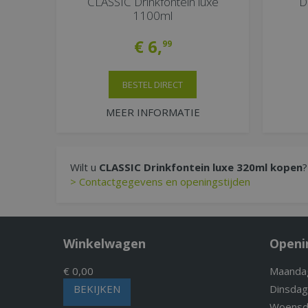
CLASSIC Drinkfontein luxe
D
1100ml
€
6
,
99
BESTEL DIRECT
MEER INFORMATIE
Wilt u
CLASSIC Drinkfontein luxe 320ml kopen
?
> Contactgegevens en openingstijden
Winkelwagen
Openi
€ 0,00
Maanda
BEKIJKEN
Dinsdag
Woensd