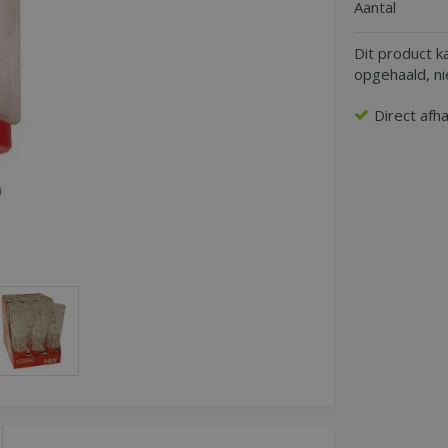
Aantal
Dit product k
opgehaald, n
Direct afh