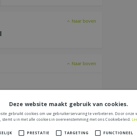
Naar boven
l
Naar boven
Deze website maakt gebruik van cookies.
Naar boven
ite gebruikt cookies om uw gebruikerservaring te verbeteren. Door onze w
, stemt u in met alle cookies in overeenstemming met ons Cookiebeleid.
Le
ontein luxe 320ml"
ELIJK
PRESTATIE
TARGETING
FUNCTIONEEL
SCHRIJF EEN RECENSIE