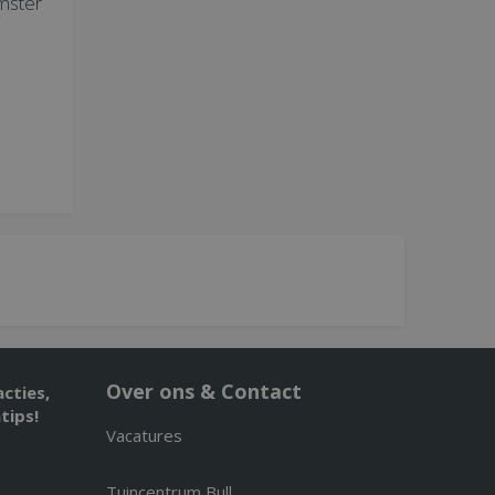
mster
Over ons & Contact
acties,
tips!
Vacatures
Tuincentrum Bull