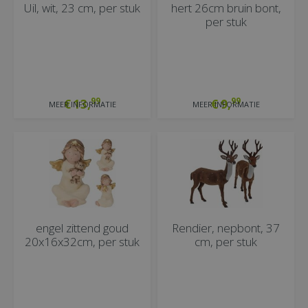
Uil, wit, 23 cm, per stuk
hert 26cm bruin bont,
per stuk
99
99
€
13
,
€
9
,
MEER INFORMATIE
MEER INFORMATIE
engel zittend goud
Rendier, nepbont, 37
20x16x32cm, per stuk
cm, per stuk