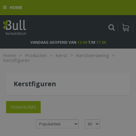
G
HOME
a
n
a
a
r
c
VANDAAG GEOPEND VAN
12:00
T/M
17:00
o
n
Home
>
Producten
>
Kerst
>
Kerstversiering
>
t
Kerstfiguren
e
n
t
Kerstfiguren
TOON FILTERS