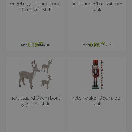
engel mgo staand goud
uil staand 31cm wit, per
40cm, per stuk
stuk
99
99
€
19
,
€
19
,
MEER INFORMATIE
MEER INFORMATIE
hert staand 37cm bont
notenkraker 36cm, per
grijs, per stuk
stuk