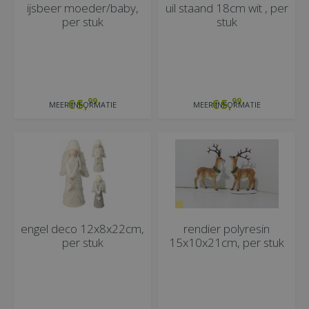
ijsbeer moeder/baby,
uil staand 18cm wit , per
per stuk
stuk
99
99
€
5
,
€
5
,
MEER INFORMATIE
MEER INFORMATIE
engel deco 12x8x22cm,
rendier polyresin
per stuk
15x10x21cm, per stuk