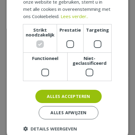
onze website te gebruiken, stemt u in
met alle cookies in overeenstemming met
ons Cookiebeleid.
Lees verder..
uil staand 24cm wit, per
rendier met jong
stuk
20x11x20cm, per stuk
Strikt
Prestatie
Targeting
noodzakelijk
Functioneel
Niet-
geclassificeerd
99
99
€
11
,
€
9
,
MEER INFORMATIE
MEER INFORMATIE
ALLES ACCEPTEREN
ALLES AFWIJZEN
gnome 39cm design
hert 26cm bont grijs,
roze, per stuk
per stuk
DETAILS WEERGEVEN