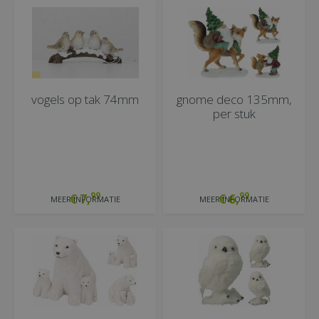
vogels op tak 74mm
gnome deco 135mm,
per stuk
99
99
€
7
,
€
6
,
MEER INFORMATIE
MEER INFORMATIE