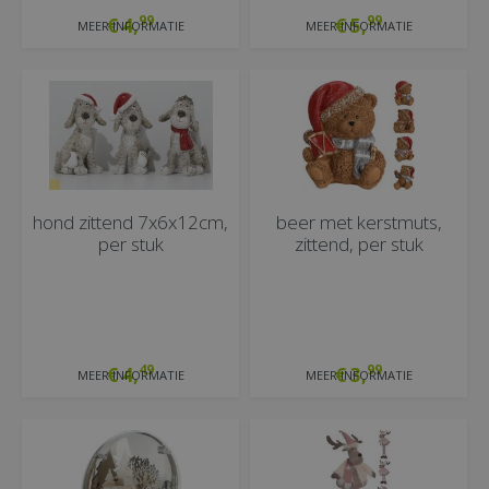
99
99
€
4
,
€
5
,
MEER INFORMATIE
MEER INFORMATIE
hond zittend 7x6x12cm,
beer met kerstmuts,
per stuk
zittend, per stuk
49
99
€
4
,
€
3
,
MEER INFORMATIE
MEER INFORMATIE