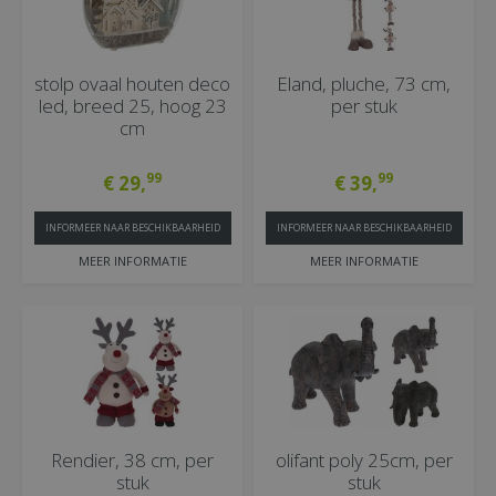
stolp ovaal houten deco
Eland, pluche, 73 cm,
led, breed 25, hoog 23
per stuk
cm
99
99
€
29
,
€
39
,
INFORMEER NAAR BESCHIKBAARHEID
INFORMEER NAAR BESCHIKBAARHEID
MEER INFORMATIE
MEER INFORMATIE
Rendier, 38 cm, per
olifant poly 25cm, per
stuk
stuk