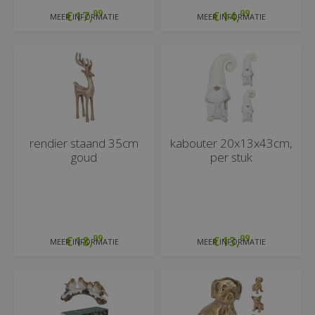
99
99
€
17
,
€
14
,
MEER INFORMATIE
MEER INFORMATIE
rendier staand 35cm
kabouter 20x13x43cm,
goud
per stuk
99
99
€
18
,
€
13
,
MEER INFORMATIE
MEER INFORMATIE