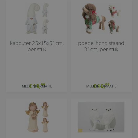
kabouter 25x15x51cm,
poedel hond staand
per stuk
31cm, per stuk
99
99
€
19
,
€
16
,
MEER INFORMATIE
MEER INFORMATIE