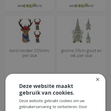
99
99
€
12
,
€
13
,
MEER INFORMATIE
MEER INFORMATIE
kerst rendier 255mm,
gnome 39cm goud en
per stuk
wit, per stuk
×
99
99
€
9
,
€
9
,
Deze website maakt
MEER INFORMATIE
MEER INFORMATIE
gebruik van cookies.
Deze website gebruikt cookies om uw
gebruikerservaring te verbeteren. Door