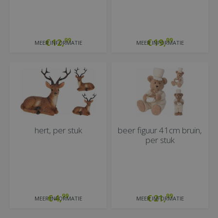
99
99
€
12
,
€
19
,
MEER INFORMATIE
MEER INFORMATIE
hert, per stuk
beer figuur 41cm bruin,
per stuk
99
99
€
4
,
€
21
,
MEER INFORMATIE
MEER INFORMATIE