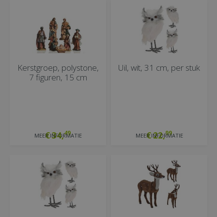
Kerstgroep, polystone,
Uil, wit, 31 cm, per stuk
7 figuren, 15 cm
49
99
€
34
,
€
22
,
MEER INFORMATIE
MEER INFORMATIE