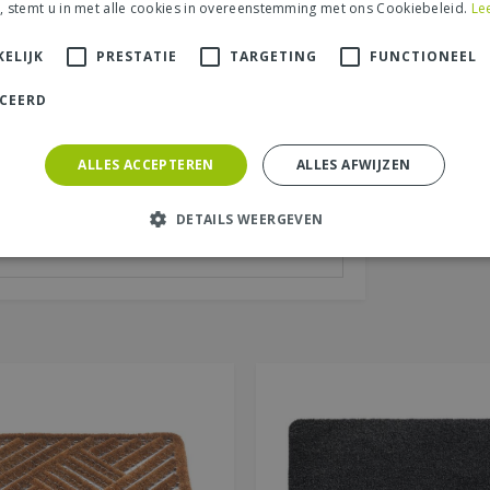
, stemt u in met alle cookies in overeenstemming met ons Cookiebeleid.
Le
ELIJK
PRESTATIE
TARGETING
FUNCTIONEEL
aats (zichtbaar op website):
*
ICEERD
ALLES ACCEPTEREN
ALLES AFWIJZEN
DETAILS WEERGEVEN