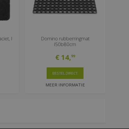
iet, l
Domino rubberringmat
l50b80cm
€
14
,
99
BESTEL DIRECT
MEER INFORMATIE