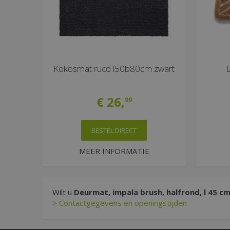
Kokosmat ruco l50b80cm zwart
€
26
,
99
BESTEL DIRECT
MEER INFORMATIE
Wilt u
Deurmat, impala brush, halfrond, l 45 c
> Contactgegevens en openingstijden