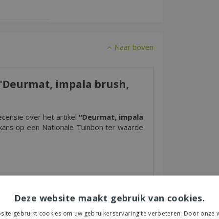
Naar boven
r "Deurmat, impala brush,
ecensie over het artikel
"Deurmat, impala
ans op een Nationale Tuinbon ter waarde
s tuincentrum, de service of levering van uw
Deze website maakt gebruik van cookies.
et product, de look & feel en belangrijke
ite gebruikt cookies om uw gebruikerservaring te verbeteren. Door onze w