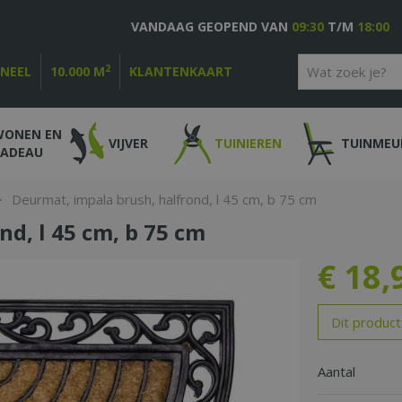
VANDAAG GEOPEND VAN
09:30
T/M
18:00
2
ONEEL
10.000 M
KLANTENKAART
WONEN EN
VIJVER
TUINIEREN
TUINMEU
CADEAU
>
Deurmat, impala brush, halfrond, l 45 cm, b 75 cm
d, l 45 cm, b 75 cm
€
18
,
Dit product
Aantal