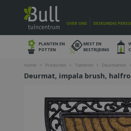
Ga
naar
content
OVER ONS
DESKUNDIG PERS
PLANTEN EN
MEST EN
POTTEN
BESTRIJDING
Home
>
Producten
>
Tuinieren
>
Deurmatten
Deurmat, impala brush, halfron