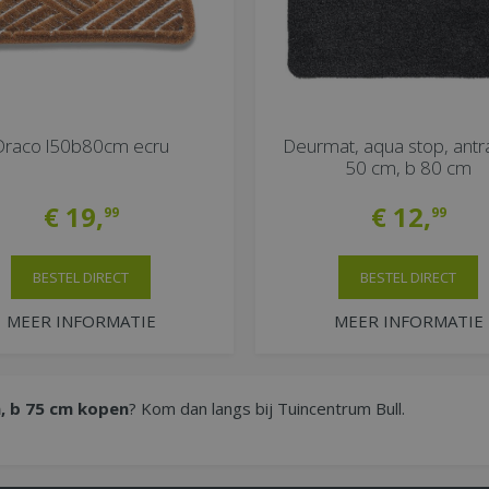
Draco l50b80cm ecru
Deurmat, aqua stop, antrac
50 cm, b 80 cm
€
19
,
€
12
,
99
99
BESTEL DIRECT
BESTEL DIRECT
MEER INFORMATIE
MEER INFORMATIE
m, b 75 cm kopen
? Kom dan langs bij Tuincentrum Bull.