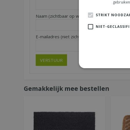
gebruiken
STRIKT NOODZAK
Naam (zichtbaar op website):
Pl
*
NIET-GECLASSIF
E-mailadres (niet zichtbaar):
*
Gemakkelijk mee bestellen