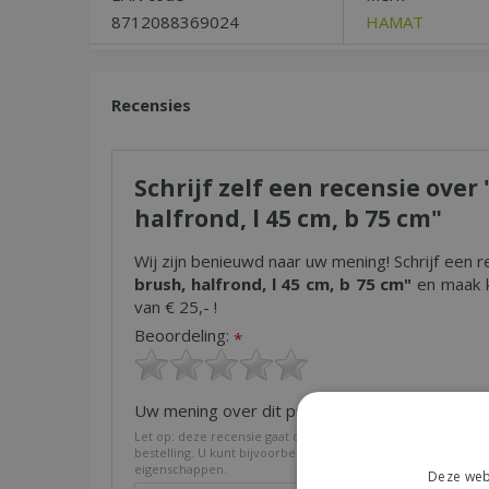
8712088369024
HAMAT
Recensies
Schrijf zelf een recensie ove
halfrond, l 45 cm, b 75 cm"
Wij zijn benieuwd naar uw mening! Schrijf een r
brush, halfrond, l 45 cm, b 75 cm"
en maak k
van € 25,- !
Beoordeling:
*
Uw mening over dit product:
*
Let op: deze recensie gaat over het product en niet over on
bestelling. U kunt bijvoorbeeld in gaan op de kwaliteit van h
eigenschappen.
Deze webs