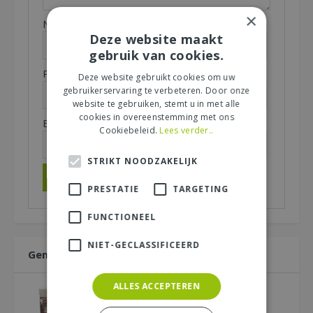
×
Naam (zichtbaar op website):
*
Deze website maakt
gebruik van cookies.
Plaats (zichtbaar op website):
*
Deze website gebruikt cookies om uw
gebruikerservaring te verbeteren. Door onze
website te gebruiken, stemt u in met alle
cookies in overeenstemming met ons
E-mailadres (niet zichtbaar):
*
Cookiebeleid.
Lees verder..
STRIKT NOODZAKELIJK
PRESTATIE
TARGETING
FUNCTIONEEL
NIET-GECLASSIFICEERD
Gemakkelijk samen bestellen
ALLES ACCEPTEREN
Hydrokorrels, Pokon, 5 liter