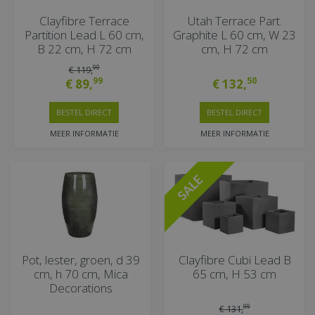
Clayfibre Terrace
Utah Terrace Part.
Partition Lead L 60 cm,
Graphite L 60 cm, W 23
B 22 cm, H 72 cm
cm, H 72 cm
99
€
119
,
99
50
€
89
,
€
132
,
BESTEL DIRECT
BESTEL DIRECT
MEER INFORMATIE
MEER INFORMATIE
Pot, lester, groen, d 39
Clayfibre Cubi Lead B
cm, h 70 cm, Mica
65 cm, H 53 cm
Decorations
99
€
131
,