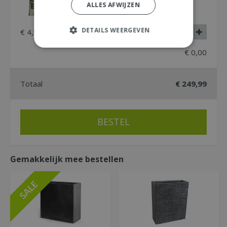
ALLES AFWIJZEN
DETAILS WEERGEVEN
€
4
,
99
€
0
,
00
Totaal
€
249
,
99
Gemakkelijk mee bestellen