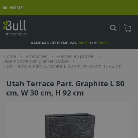
G
HOME
a
n
a
a
r
c
VANDAAG GEOPEND VAN
09:30
T/M
18:00
o
n
Home
>
Producten
>
Planten en potten
>
t
Bloempotten en plantenbakken
>
Utah Terrace Part. Graphite L 80 cm, W 30 cm, H 92 cm
e
n
t
Utah Terrace Part. Graphite L 80
cm, W 30 cm, H 92 cm