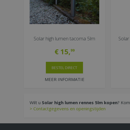
Solar high lumen tacoma 5lm
Solar
€
15
,
99
BESTEL DIRECT
MEER INFORMATIE
Wilt u
Solar high lumen rennes 5lm kopen
? Kom 
> Contactgegevens en openingstijden