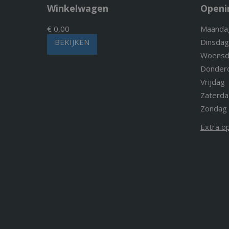
Winkelwagen
Openi
€ 0,00
Maanda
BEKIJKEN
Dinsdag
Woensd
Donder
Vrijdag
Zaterda
Zondag
Extra o