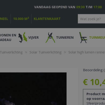
VANDAAG GEOPEND VAN
09:30
T/M
17:00
2
ONEEL
10.000 M
KLANTENKAART
WONEN EN
VIJVER
TUINIEREN
TUINMEU
CADEAU
Tuinverlichting
>
Solar Tuinverlichting
>
Solar high lumen renn
Beoordeling (
€
10
,
Product m
op voorra
Sfeerproduc