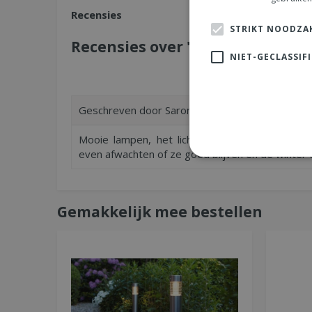
Recensies
STRIKT NOODZAK
Recensies over "Solar high lum
NIET-GECLASSIF
Geschreven door
Saron Sattler
uit Zaandijk op
1
Mooie lampen, het licht schijnt heel goed en 
even afwachten of ze goed blijven en de winter 
Gemakkelijk mee bestellen