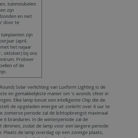
len, tuinmeubelen
en zijn
bonden en niet
ar door te
uinplanten zijn
orjaar (april,
 met het najaar
 oktober) bij ons
centrum. Probeer
bellen of de
ijn.
 Round) Solar verlichting van Luxform Lighting is de
igste en gemakkelijkste manier om ’s avonds sfeer in
engen. Elke lamp bevat een intelligente Chip die de
 stelt de opgeladen energie uit zonlicht over 6 uur te
de zomerse periode zal de lichtopbrengst maximaal
e 6 branduren. In de winterperiode zal de
st dimmen, zodat de lamp voor een langere periode
Tip: Plaats de lamp overdag op een zonnige plaats,