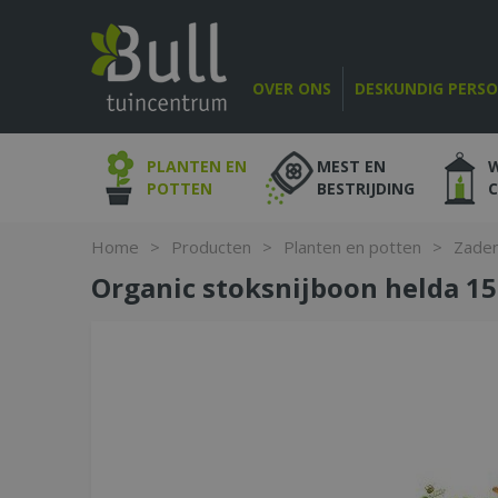
Ga
naar
content
OVER ONS
DESKUNDIG PERS
PLANTEN EN
MEST EN
POTTEN
BESTRIJDING
Home
>
Producten
>
Planten en potten
>
Zade
Organic stoksnijboon helda 1