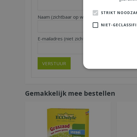
STRIKT NOODZAK
Naam (zichtbaar op website):
Pl
*
NIET-GECLASSIF
E-mailadres (niet zichtbaar):
*
Gemakkelijk mee bestellen