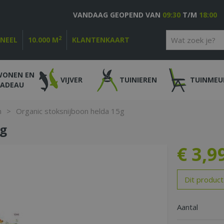
VANDAAG GEOPEND VAN
09:30
T/M
18:00
2
ONEEL
10.000 M
KLANTENKAART
WONEN EN
VIJVER
TUINIEREN
TUINMEU
CADEAU
n
>
Organic stoksnijboon helda 15g
5g
€
3
,
9
Dit product
Aantal