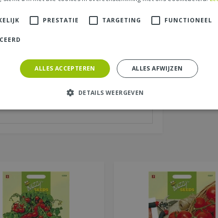
ELIJK
PRESTATIE
TARGETING
FUNCTIONEEL
aats (zichtbaar op website):
*
ICEERD
ALLES ACCEPTEREN
ALLES AFWIJZEN
DETAILS WEERGEVEN