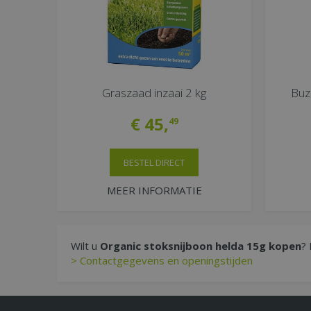
Graszaad inzaai 2 kg
Buz
€
45
,
49
BESTEL DIRECT
MEER INFORMATIE
Wilt u
Organic stoksnijboon helda 15g kopen
? 
> Contactgegevens en openingstijden