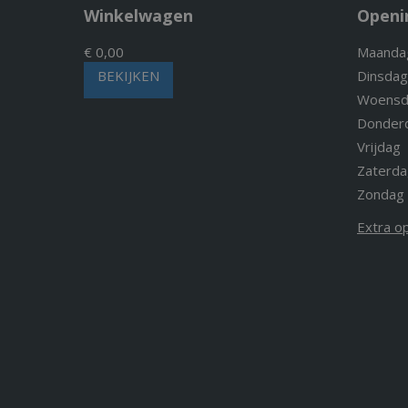
Winkelwagen
Openi
€ 0,00
Maanda
BEKIJKEN
Dinsdag
Woensd
Donder
Vrijdag
Zaterda
Zondag
Extra o