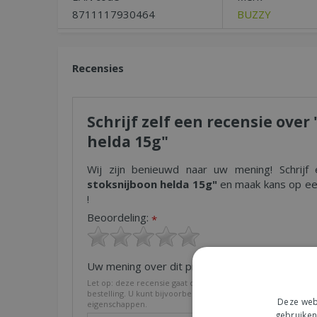
8711117930464
BUZZY
Recensies
Schrijf zelf een recensie over
helda 15g"
Wij zijn benieuwd naar uw mening! Schrijf
stoksnijboon helda 15g"
en maak kans op een
!
Beoordeling:
*
Uw mening over dit product:
*
Let op: deze recensie gaat over het product en niet over on
bestelling. U kunt bijvoorbeeld in gaan op de kwaliteit van h
Deze webs
eigenschappen.
gebruiken