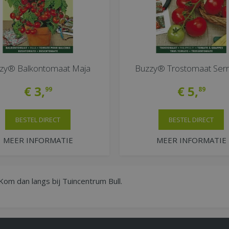
zy® Balkontomaat Maja
Buzzy® Trostomaat Serr
€
3
,
€
5
,
99
89
BESTEL DIRECT
BESTEL DIRECT
MEER INFORMATIE
MEER INFORMATIE
Kom dan langs bij Tuincentrum Bull.