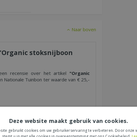
Naar boven
 "Organic stoksnijboon
 een recensie over het artikel
"Organic
 Nationale Tuinbon ter waarde van € 25,-
Deze website maakt gebruik van cookies.
s tuincentrum, de service of levering van uw
et product, de look & feel en belangrijke
ite gebruikt cookies om uw gebruikerservaring te verbeteren. Door onze w
, stemt u in met alle cookies in overeenstemming met ons Cookiebeleid.
Le