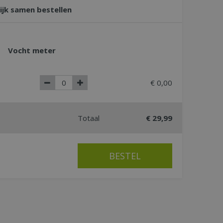
jk samen bestellen
Vocht meter
€
0
,
00
Totaal
€
29
,
99