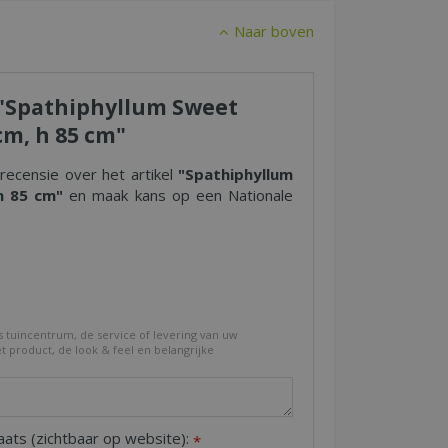
Naar boven
r "Spathiphyllum Sweet
cm, h 85 cm"
 recensie over het artikel
"Spathiphyllum
h 85 cm"
en maak kans op een Nationale
s tuincentrum, de service of levering van uw
et product, de look & feel en belangrijke
aats (zichtbaar op website):
*