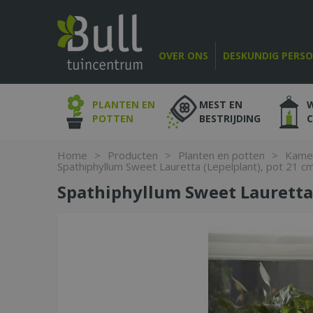
Ga
naar
content
OVER ONS
DESKUNDIG PERS
PLANTEN EN
MEST EN
POTTEN
BESTRIJDING
Home
>
Producten
>
Planten en potten
>
Kame
Spathiphyllum Sweet Lauretta (Lepelplant), pot 21 c
Spathiphyllum Sweet Lauretta 