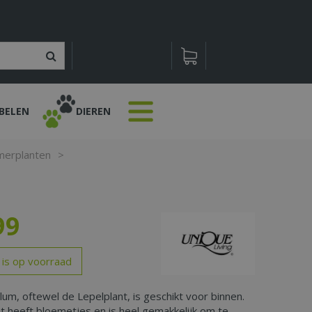
BELEN
DIEREN
merplanten
>
99
 is op voorraad
lum, oftewel de Lepelplant, is geschikt voor binnen.
 heeft bloemetjes en is heel gemakkelijk om te