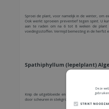
Sproei de plant, voor namelijk in de winter, om 
Ook werkt sproeien preventief tegen spint. U k
aan te raden om na 6 tot 8 weken de plant
voedingsstoffen. Vermijd bemesting in de herfst e
Spathiphyllum (lepelplant) Al
Deze webs
gebruiken
Knip de uitgebloeide en onfraaie blaadjes laag b
door scheuren in stekgrond te plaatsen. Vermijd i
STRIKT NOODZAK