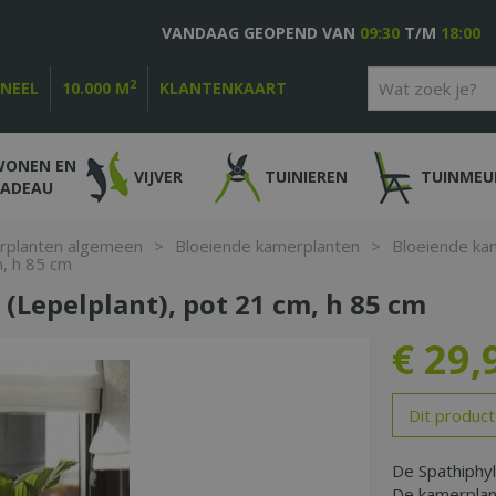
VANDAAG GEOPEND VAN
09:30
T/M
18:00
2
ONEEL
10.000 M
KLANTENKAART
WONEN EN
VIJVER
TUINIEREN
TUINMEU
CADEAU
rplanten algemeen
>
Bloeiende kamerplanten
>
Bloeiende ka
m, h 85 cm
(Lepelplant), pot 21 cm, h 85 cm
€
29
,
Dit product
De Spathiphyl
De kamerplant