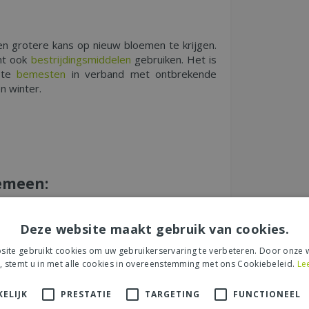
een grotere kans op nieuw bloemen te krijgen.
unt ook
bestrijdingsmiddelen
gebruiken. Het is
 te
bemesten
in verband met ontbrekende
n winter.
gemeen:
Deze website maakt gebruik van cookies.
ite gebruikt cookies om uw gebruikerservaring te verbeteren. Door onze w
, stemt u in met alle cookies in overeenstemming met ons Cookiebeleid.
Le
ij de grond af. U kunt de plant vermeerderen
nname door dieren en kinderen.
ELIJK
PRESTATIE
TARGETING
FUNCTIONEEL