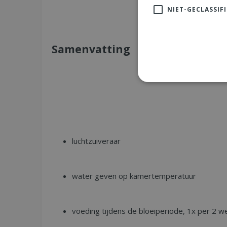
NIET-GECLASSIF
Samenvatting
luchtzuiveraar
water geven op kamertemperatuur
voeding tijdens de bloeiperiode, 1x per 2 w