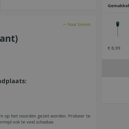
Gemakkeli
Naar boven
lant
)
€
8
,
99
ndplaats:
am op het noorden gezet worden. Probeer te
Vermijd ook te veel schaduw.