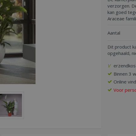
verzorgen. De
kan goed tege
Araceae famil
Aantal
Dit product k
opgehaald, n
V
erzendkos
Binnen 3 
Online vin
Voor persoo