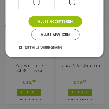
ALLES ACCEPTEREN
Gemakkelijk mee bestellen
ALLES AFWIJZEN
DETAILS WEERGEVEN
Kokosmat ruco
Draco l50b80cm ecru
l50b80cm zwart
99
99
€
26
,
€
19
,
BESTEL DIRECT
BESTEL DIRECT
MEER INFORMATIE
MEER INFORMATIE