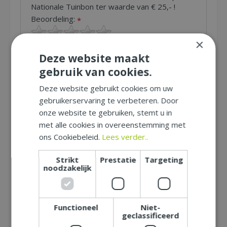
Nationale Tuinbon ter waarde van € 25,- !
Beoordeling:
*
×
Uw mening over dit product:
*
Deze website maakt
Let op: deze recensie gaat over het product en niet over
gebruik van cookies.
ons tuincentrum, de service of levering van uw bestelling. U
kunt bijvoorbeeld in gaan op de kwaliteit van het product,
de look & feel en belangrijke eigenschappen.
Deze website gebruikt cookies om uw
gebruikerservaring te verbeteren. Door
onze website te gebruiken, stemt u in
Naam (zichtbaar op website):
*
met alle cookies in overeenstemming met
ons Cookiebeleid.
Lees verder..
Plaats (zichtbaar op website):
*
Strikt
Prestatie
Targeting
noodzakelijk
E-mailadres (niet zichtbaar):
*
Functioneel
Niet-
geclassificeerd