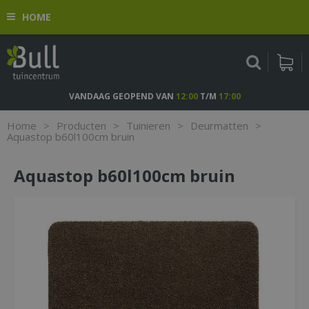
G
HOME
a
n
a
a
r
c
VANDAAG GEOPEND VAN
12:00
T/M
17:00
o
n
Home
>
Producten
>
Tuinieren
>
Deurmatten
>
t
Aquastop b60l100cm bruin
e
n
Aquastop b60l100cm bruin
t