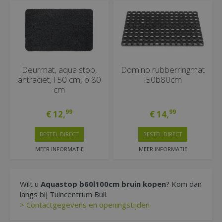
Deurmat, aqua stop,
Domino rubberringmat
antraciet, l 50 cm, b 80
l50b80cm
cm
99
99
€
12
,
€
14
,
BESTEL DIRECT
BESTEL DIRECT
MEER INFORMATIE
MEER INFORMATIE
Wilt u
Aquastop b60l100cm bruin kopen
? Kom dan
langs bij Tuincentrum Bull.
> Contactgegevens en openingstijden