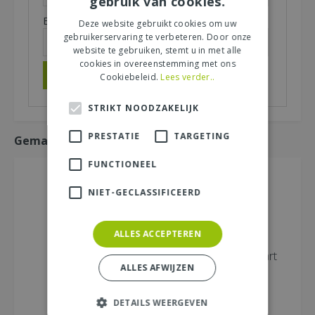
gebruik van cookies.
E-mailadres (niet zichtbaar):
*
Deze website gebruikt cookies om uw
gebruikerservaring te verbeteren. Door onze
website te gebruiken, stemt u in met alle
cookies in overeenstemming met ons
Cookiebeleid.
Lees verder..
STRIKT NOODZAKELIJK
PRESTATIE
TARGETING
Gemakkelijk mee bestellen
FUNCTIONEEL
NIET-GECLASSIFICEERD
ALLES ACCEPTEREN
Vocht meter
Borderrand zwart
ALLES AFWIJZEN
h15l10m dikte
99
95
DETAILS WEERGEVEN
€
8
,
€
36
,