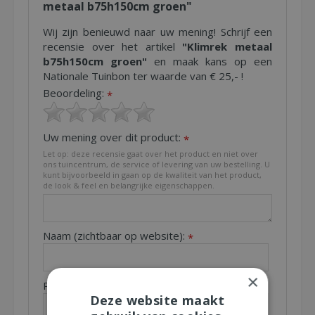
metaal b75h150cm groen"
Wij zijn benieuwd naar uw mening! Schrijf een
recensie over het artikel
"Klimrek metaal
b75h150cm groen"
en maak kans op een
Nationale Tuinbon ter waarde van € 25,- !
Beoordeling:
*
Uw mening over dit product:
*
Let op: deze recensie gaat over het product en niet over
ons tuincentrum, de service of levering van uw bestelling. U
kunt bijvoorbeeld in gaan op de kwaliteit van het product,
de look & feel en belangrijke eigenschappen.
Naam (zichtbaar op website):
*
×
Plaats (zichtbaar op website):
*
Deze website maakt