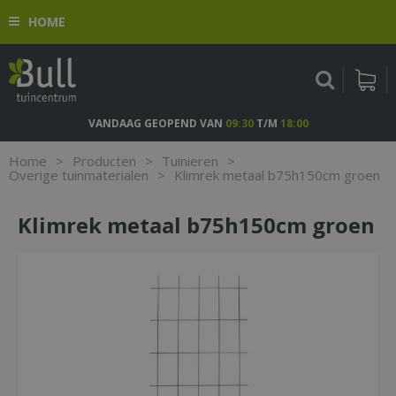
G
HOME
a
n
a
a
r
c
VANDAAG GEOPEND VAN
09:30
T/M
18:00
o
n
Home
>
Producten
>
Tuinieren
>
t
Overige tuinmaterialen
>
Klimrek metaal b75h150cm groen
e
n
Klimrek metaal b75h150cm groen
t