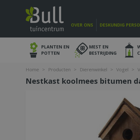
Ga
naar
content
OVER ONS
DESKUNDIG PERS
PLANTEN EN
MEST EN
POTTEN
BESTRIJDING
Home
>
Producten
>
Dierenwinkel
>
Vogel
>
V
Nestkast koolmees bitumen d