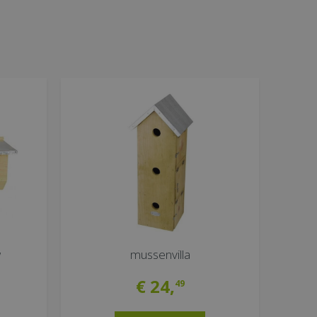
w
mussenvilla
€
24
,
49