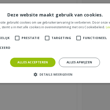
een recensie over het artikel
"Nestkast
Deze website maakt gebruik van cookies.
Nationale Tuinbon ter waarde van € 25,- !
ite gebruikt cookies om uw gebruikerservaring te verbeteren. Door onze w
, stemt u in met alle cookies in overeenstemming met ons Cookiebeleid.
Le
ELIJK
PRESTATIE
TARGETING
FUNCTIONEEL
s tuincentrum, de service of levering van uw
et product, de look & feel en belangrijke
ICEERD
ALLES ACCEPTEREN
ALLES AFWIJZEN
aats (zichtbaar op website):
*
DETAILS WEERGEVEN