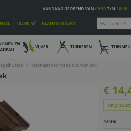
VANDAAG GEOPEND VAN
09:30
T/M
18:00
2
ONEEL
10.000 M
KLANTENKAART
WONEN EN
VIJVER
TUINIEREN
TUINMEU
CADEAU
ogelhuisjes
>
Nestkast koolmees bitumen dak
ak
€
14
,
Dit product
Aantal