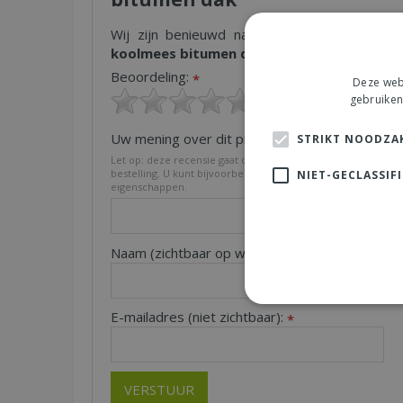
Wij zijn benieuwd naar uw mening! Schrijf 
koolmees bitumen dak"
en maak kans op een 
Beoordeling:
*
Deze webs
gebruiken
Uw mening over dit product:
STRIKT NOODZAK
*
Let op: deze recensie gaat over het product en niet over on
bestelling. U kunt bijvoorbeeld in gaan op de kwaliteit van h
NIET-GECLASSIF
eigenschappen.
Naam (zichtbaar op website):
Pl
*
E-mailadres (niet zichtbaar):
*