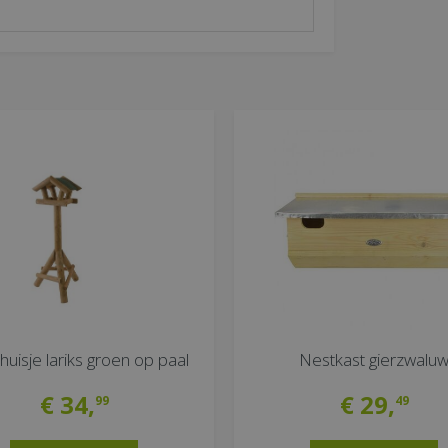
huisje lariks groen op paal
Nestkast gierzwalu
€
34
,
€
29
,
99
49