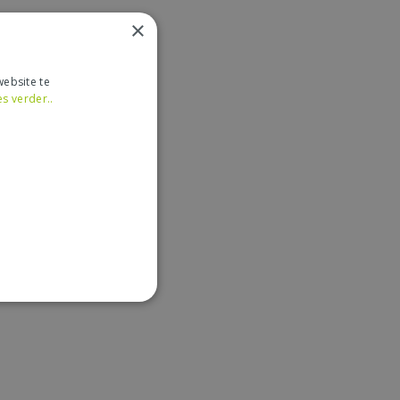
×
ebsite te
es verder..