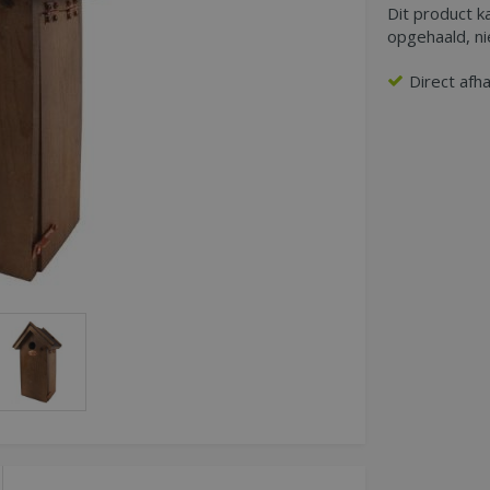
Dit product k
opgehaald, n
Direct afh