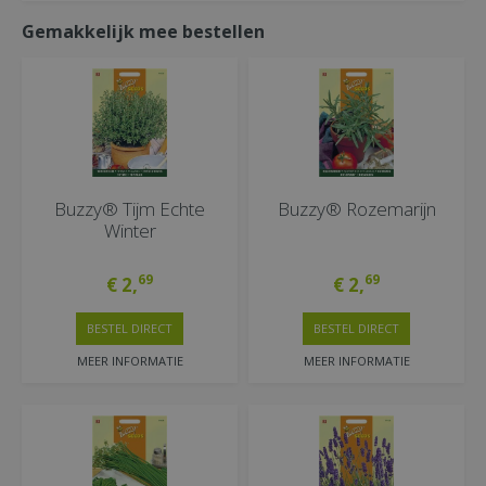
Gemakkelijk mee bestellen
Buzzy® Tijm Echte
Buzzy® Rozemarijn
Winter
69
69
€
2
,
€
2
,
BESTEL DIRECT
BESTEL DIRECT
MEER INFORMATIE
MEER INFORMATIE