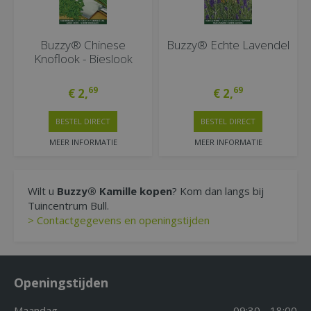
Buzzy® Chinese
Buzzy® Echte Lavendel
Knoflook - Bieslook
69
69
€
2
,
€
2
,
BESTEL DIRECT
BESTEL DIRECT
MEER INFORMATIE
MEER INFORMATIE
Wilt u
Buzzy® Kamille kopen
? Kom dan langs bij
Tuincentrum Bull.
> Contactgegevens en openingstijden
Openingstijden
Maandag
09:30 - 18:00