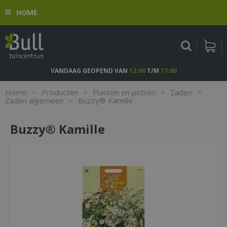
G
HOME
a
n
a
a
r
c
VANDAAG GEOPEND VAN
12:00
T/M
17:00
o
n
Home
>
Producten
>
Planten en potten
>
Zaden
>
t
Zaden algemeen
>
Buzzy® Kamille
e
n
Buzzy® Kamille
t