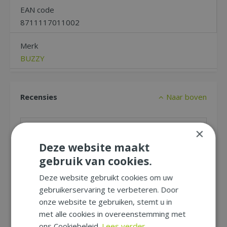
EAN code
8711117011002
Merk
BUZZY
Recensies
Naar boven
×
Schrijf zelf een recensie over "Buzzy®
Kamille"
Deze website maakt
gebruik van cookies.
Wij zijn benieuwd naar uw mening! Schrijf een
recensie over het artikel
"Buzzy® Kamille"
en
Deze website gebruikt cookies om uw
maak kans op een Nationale Tuinbon ter
gebruikerservaring te verbeteren. Door
waarde van € 25,- !
onze website te gebruiken, stemt u in
Beoordeling:
*
met alle cookies in overeenstemming met
ons Cookiebeleid.
Lees verder..