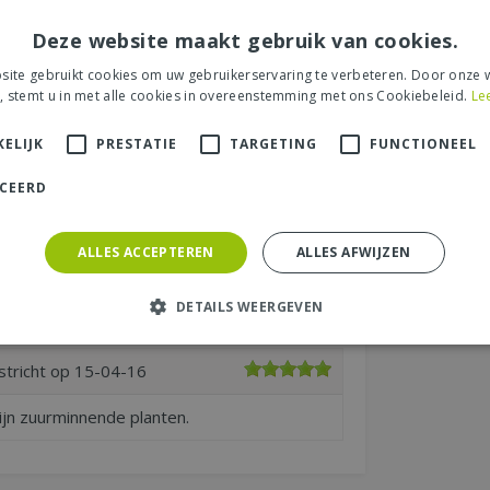
 40 liter"
SCHRIJF EEN RECENSIE
Deze website maakt gebruik van cookies.
3-21
ite gebruikt cookies om uw gebruikerservaring te verbeteren. Door onze w
, stemt u in met alle cookies in overeenstemming met ons Cookiebeleid.
Le
rken in de tuin . geen harde klonten/stukken
een aan bevelen we kopen het nu voor een
ELIJK
PRESTATIE
TARGETING
FUNCTIONEEL
. Niet twijfelen met kopen tuinmensen het is
ullen .
ICEERD
stricht op
16-05-16
ALLES ACCEPTEREN
ALLES AFWIJZEN
ken en uitstrooien rond planten die een licht
DETAILS WEERGEVEN
ermee te werken.
stricht op
15-04-16
mijn zuurminnende planten.