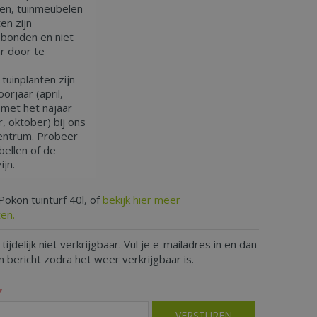
len, tuinmeubelen
en zijn
bonden en niet
ar door te
uinplanten zijn
orjaar (april,
 met het najaar
 oktober) bij ons
centrum. Probeer
bellen of de
ijn.
Pokon tuinturf 40l, of
bekijk hier meer
en.
 tijdelijk niet verkrijgbaar. Vul je e-mailadres in en dan
 bericht zodra het weer verkrijgbaar is.
*