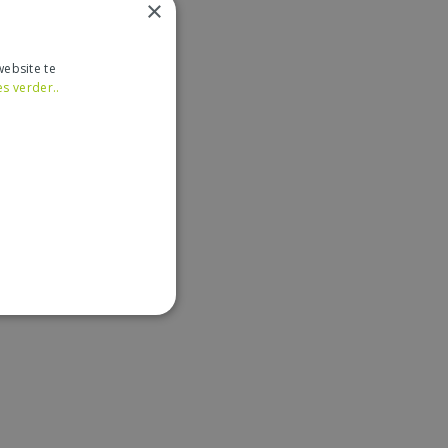
×
ebsite te
es verder..