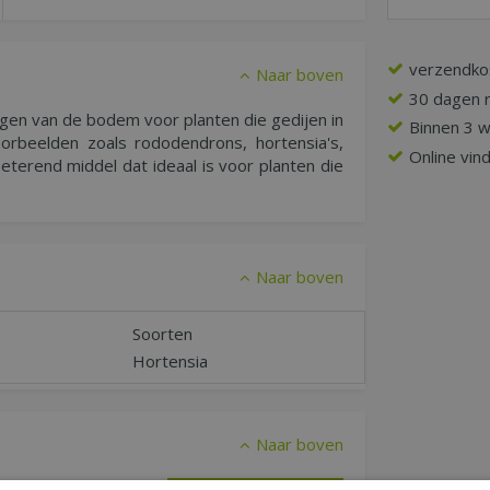
verzendko
Naar boven
30 dagen r
rgen van de bodem voor planten die gedijen in
Binnen 3 
rbeelden zoals rododendrons, hortensia's,
Online vin
eterend middel dat ideaal is voor planten die
Naar boven
Soorten
Hortensia
Naar boven