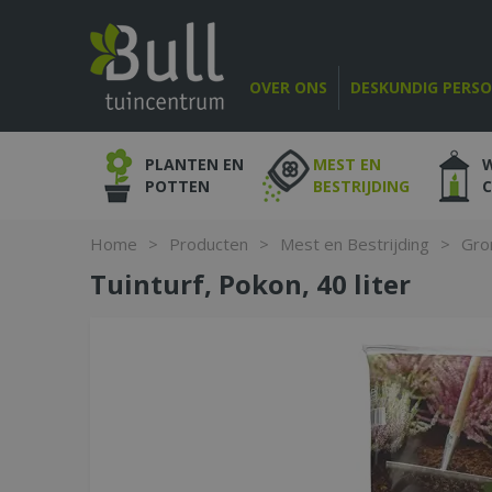
Ga
naar
content
OVER ONS
DESKUNDIG PERS
PLANTEN EN
MEST EN
POTTEN
BESTRIJDING
Home
>
Producten
>
Mest en Bestrijding
>
Gro
Tuinturf, Pokon, 40 liter