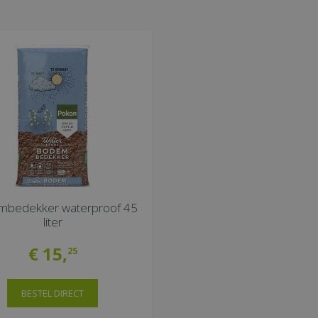
bedekker waterproof 45
liter
€
15
,
25
BESTEL DIRECT