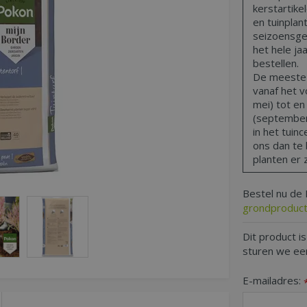
kerstartike
en tuinplant
seizoensge
het hele ja
bestellen.
De meeste t
vanaf het vo
mei) tot en
(september,
in het tuin
ons dan te 
planten er z
Bestel nu de 
grondproduct
Dit product is
sturen we een
E-mailadres: