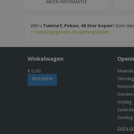
MEER INFORMATIE
Wilt u
Tuinturf, Pokon, 40 liter kopen
? Kom dan 
> Contactgegevens en openingstijden
Winkelwagen
Openi
€ 0,00
Maanda
BEKIJKEN
Dinsdag
Woensd
Donder
Vrijdag
Zaterda
Zondag
Extra o