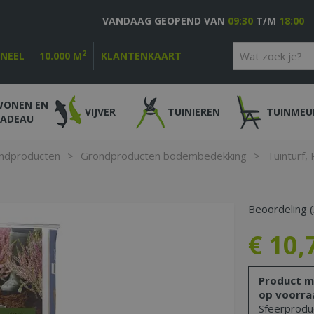
VANDAAG GEOPEND VAN
09:30
T/M
18:00
2
ONEEL
10.000 M
KLANTENKAART
WONEN EN
VIJVER
TUINIEREN
TUINMEU
CADEAU
ndproducten
>
Grondproducten bodembedekking
>
Tuinturf, 
Beoordeling (
€
10
,
Product m
op voorra
Sfeerproduc