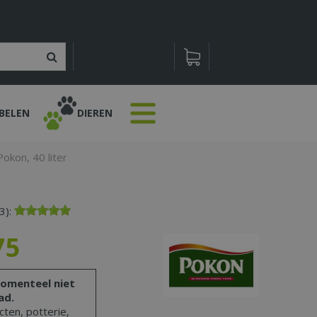
BELEN
DIEREN
Pokon, 40 liter
3):
75
omenteel niet
ad.
ten, potterie,