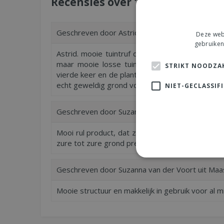
Recensies over "Tuinturf, Pokon,
Geschreven door
Astrid
uit Zwanenburg op
12-0
Deze webs
gebruiken
Astrid. mooie tuintruf dat zich goed laat verwe
maar mooie losse tuinturf . Ik kan het ieder
STRIKT NOODZAK
vierde keer en de planten doen het er prima op 
echt geweldig grond voor planten die hier van sm
NIET-GECLASSIF
Geschreven door
Suzanna van der Voort
uit Maa
Mooi rul product, dat zich gemakkelijk laat inwer
zure tot zure grond prefereren. Heel fijn om hi
Geschreven door
Suzanna van der Voort
uit Maa
Mooie structuur en makkelijk in gebruik voor al 