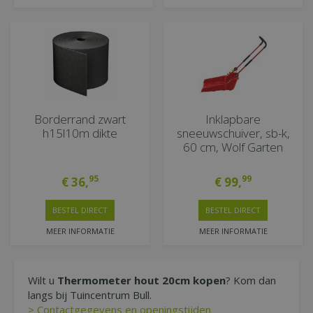
Borderrand zwart
Inklapbare
h15l10m dikte
sneeuwschuiver, sb-k,
60 cm, Wolf Garten
95
99
€
36
,
€
99
,
BESTEL DIRECT
BESTEL DIRECT
MEER INFORMATIE
MEER INFORMATIE
Wilt u
Thermometer hout 20cm kopen
? Kom dan
langs bij Tuincentrum Bull.
> Contactgegevens en openingstijden