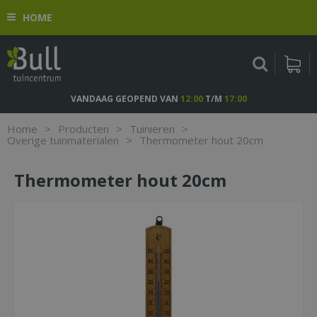
G
HOME
a
n
a
a
r
c
VANDAAG GEOPEND VAN
12:00
T/M
17:00
o
n
Home
>
Producten
>
Tuinieren
>
t
Overige tuinmaterialen
>
Thermometer hout 20cm
e
n
Thermometer hout 20cm
t