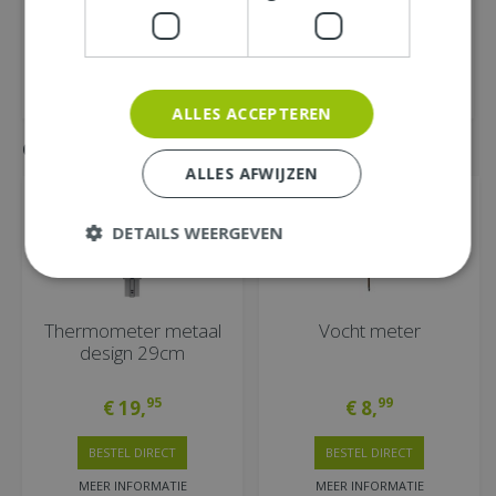
ALLES ACCEPTEREN
Gemakkelijk mee bestellen
ALLES AFWIJZEN
DETAILS WEERGEVEN
Thermometer metaal
Vocht meter
design 29cm
95
99
€
19
,
€
8
,
BESTEL DIRECT
BESTEL DIRECT
MEER INFORMATIE
MEER INFORMATIE