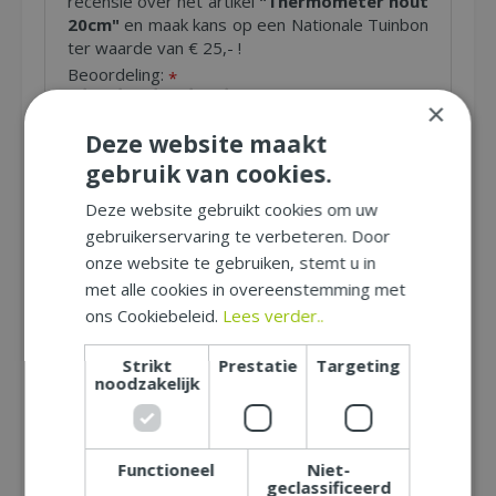
recensie over het artikel
"Thermometer hout
20cm"
en maak kans op een Nationale Tuinbon
ter waarde van € 25,- !
Beoordeling:
*
×
Deze website maakt
Uw mening over dit product:
*
gebruik van cookies.
Let op: deze recensie gaat over het product en niet over
ons tuincentrum, de service of levering van uw bestelling. U
kunt bijvoorbeeld in gaan op de kwaliteit van het product,
Deze website gebruikt cookies om uw
de look & feel en belangrijke eigenschappen.
gebruikerservaring te verbeteren. Door
onze website te gebruiken, stemt u in
met alle cookies in overeenstemming met
Naam (zichtbaar op website):
*
ons Cookiebeleid.
Lees verder..
Strikt
Prestatie
Targeting
Plaats (zichtbaar op website):
*
noodzakelijk
E-mailadres (niet zichtbaar):
*
Functioneel
Niet-
geclassificeerd