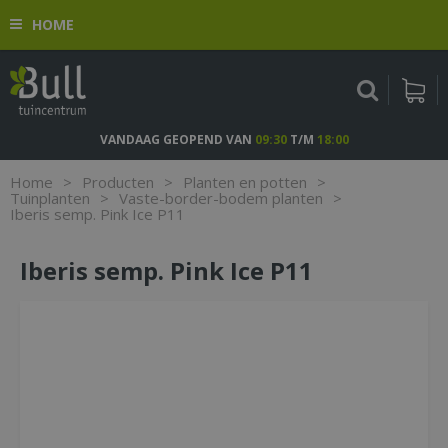
G
HOME
a
n
a
a
r
c
VANDAAG GEOPEND VAN
09:30
T/M
18:00
o
n
Home
>
Producten
>
Planten en potten
>
t
Tuinplanten
>
Vaste-border-bodem planten
>
Iberis semp. Pink Ice P11
e
n
t
Iberis semp. Pink Ice P11