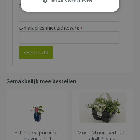
DETAILS WEERGEVEN
Plaats (zichtbaar op website):
*
E-mailadres (niet zichtbaar):
*
Gemakkelijk mee bestellen
Echinacea purpurea
Vinca Minor Gertrude
Magnus P11
Jekyll, 6 stuks