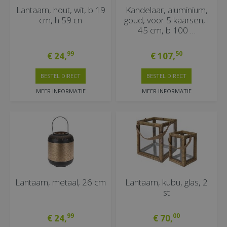
Lantaarn, hout, wit, b 19
Kandelaar, aluminium,
cm, h 59 cn
goud, voor 5 kaarsen, l
45 cm, b 100 …
99
50
€
24
,
€
107
,
BESTEL DIRECT
BESTEL DIRECT
MEER INFORMATIE
MEER INFORMATIE
Lantaarn, metaal, 26 cm
Lantaarn, kubu, glas, 2
st
99
00
€
24
,
€
70
,