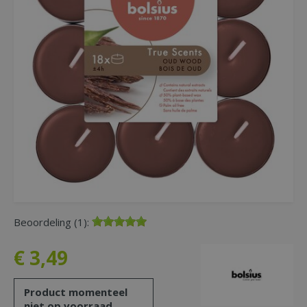
Beoordeling (1):
€
3
,
49
Product momenteel
niet op voorraad.