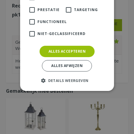
Recensies over "Bolsius Geurtheelicht 4u
PRESTATIE
TARGETING
pk18 True Scents Oud wood"
FUNCTIONEEL
SCHRIJF EEN RECENSIE
NIET-GECLASSIFICEERD
Geschreven door
Natasja
uit
Woerden op
24-10-25
ALLES ACCEPTEREN
Heerlijk geurende theelicht, past bij dit slechte
ALLES AFWIJZEN
weer :)
DETAILS WEERGEVEN
Gemakkelijk mee bestellen