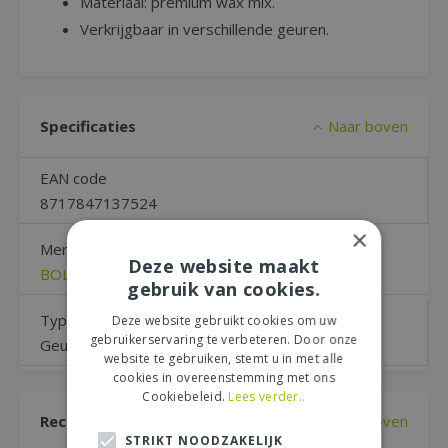
Materiaal: premium wax mix.
Verkrijgbaar in verschillende geuren.
Specificaties
Naar boven
EAN code
8717847137524
×
Merk
Deze website maakt
BOLSIUS
gebruik van cookies.
Type
Deze website gebruikt cookies om uw
gebruikerservaring te verbeteren. Door onze
Geur, Geur
website te gebruiken, stemt u in met alle
cookies in overeenstemming met ons
Cookiebeleid.
Lees verder..
Recensies
Naar boven
STRIKT NOODZAKELIJK