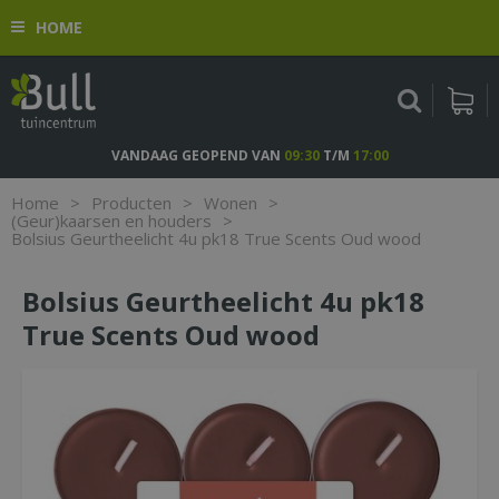
G
HOME
a
n
a
a
r
c
VANDAAG GEOPEND VAN
09:30
T/M
17:00
o
n
Home
>
Producten
>
Wonen
>
t
(Geur)kaarsen en houders
>
Bolsius Geurtheelicht 4u pk18 True Scents Oud wood
e
n
t
Bolsius Geurtheelicht 4u pk18
True Scents Oud wood