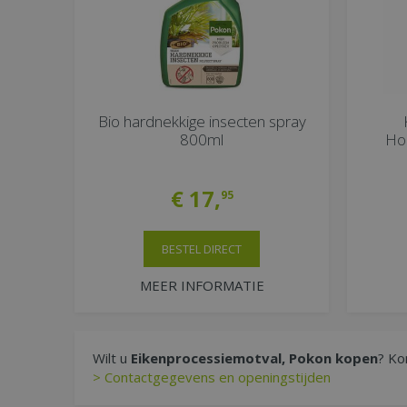
Bio hardnekkige insecten spray
800ml
Ho
€
17
,
95
BESTEL DIRECT
MEER INFORMATIE
Wilt u
Eikenprocessiemotval, Pokon kopen
? Ko
> Contactgegevens en openingstijden