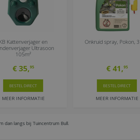
KB Kattenverjager en
Onkruid spray, Pokon, 3 
ndenverjager Ultrasoon
105m²
€
35
,
€
41
,
95
95
BESTEL DIRECT
BESTEL DIRECT
MEER INFORMATIE
MEER INFORMATIE
m dan langs bij Tuincentrum Bull.