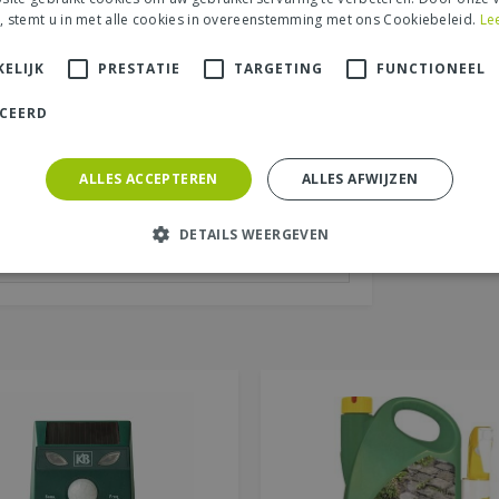
, stemt u in met alle cookies in overeenstemming met ons Cookiebeleid.
Le
aats (zichtbaar op website):
*
ELIJK
PRESTATIE
TARGETING
FUNCTIONEEL
ICEERD
ALLES ACCEPTEREN
ALLES AFWIJZEN
DETAILS WEERGEVEN