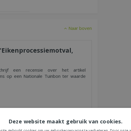
Naar boven
r "Eikenprocessiemotval,
rijf een recensie over het artikel
s op een Nationale Tuinbon ter waarde
s tuincentrum, de service of levering van uw
Deze website maakt gebruik van cookies.
et product, de look & feel en belangrijke
ite gebruikt cookies om uw gebruikerservaring te verbeteren. Door onze w