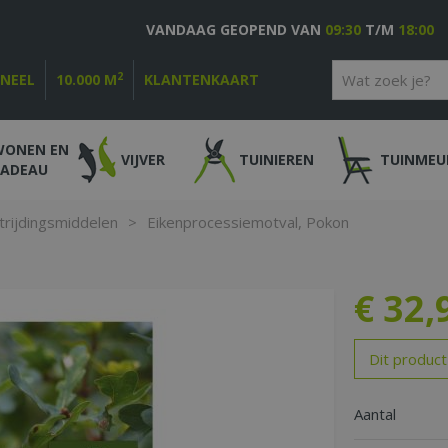
VANDAAG GEOPEND VAN
09:30
T/M
18:00
2
ONEEL
10.000 M
KLANTENKAART
WONEN EN
VIJVER
TUINIEREN
TUINMEU
CADEAU
trijdingsmiddelen
>
Eikenprocessiemotval, Pokon
€
32
,
Dit product
Aantal