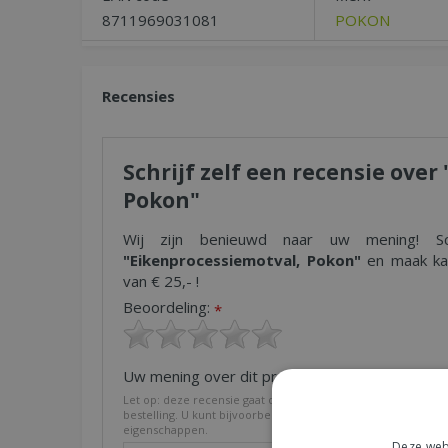
8711969031081
POKON
Recensies
Schrijf zelf een recensie ove
Pokon"
Wij zijn benieuwd naar uw mening! Sch
"Eikenprocessiemotval, Pokon"
en maak kan
van € 25,- !
Beoordeling:
*
Uw mening over dit product:
*
Let op: deze recensie gaat over het product en niet over on
bestelling. U kunt bijvoorbeeld in gaan op de kwaliteit van h
eigenschappen.
Deze webs