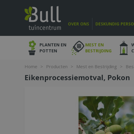
Ga
naar
content
OVER ONS
DESKUNDIG PERS
PLANTEN EN
MEST EN
POTTEN
BESTRIJDING
Home
>
Producten
>
Mest en Bestrijding
>
Bes
Eikenprocessiemotval, Pokon