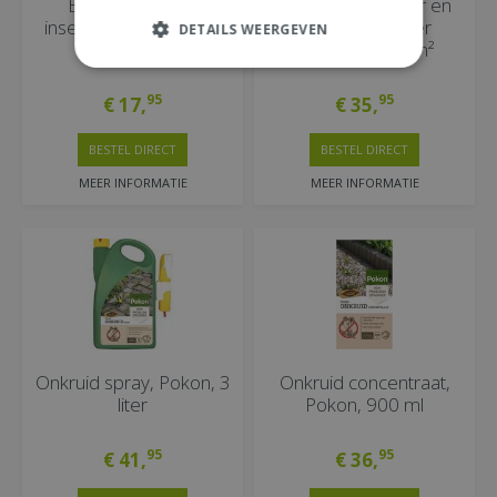
Bio hardnekkige
KB Kattenverjager en
insecten spray 800ml
Hondenverjager
DETAILS WEERGEVEN
Ultrasoon 105m²
95
95
€
17
,
€
35
,
BESTEL DIRECT
BESTEL DIRECT
MEER INFORMATIE
MEER INFORMATIE
Onkruid spray, Pokon, 3
Onkruid concentraat,
liter
Pokon, 900 ml
95
95
€
41
,
€
36
,