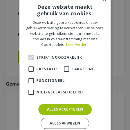
Deze website maakt
gebruik van cookies.
Plaats (zichtbaar op website):
*
Deze website gebruikt cookies om uw
gebruikerservaring te verbeteren. Door onze
website te gebruiken, stemt u in met alle
E-mailadres (niet zichtbaar):
*
cookies in overeenstemming met ons
Cookiebeleid.
Lees verder..
STRIKT NOODZAKELIJK
PRESTATIE
TARGETING
FUNCTIONEEL
Gemakkelijk mee bestellen
NIET-GECLASSIFICEERD
ALLES ACCEPTEREN
ALLES AFWIJZEN