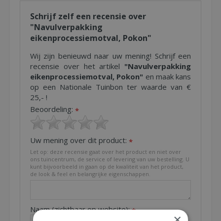
Schrijf zelf een recensie over
"Navulverpakking
eikenprocessiemotval, Pokon"
Wij zijn benieuwd naar uw mening! Schrijf een
recensie over het artikel
"Navulverpakking
eikenprocessiemotval, Pokon"
en maak kans
op een Nationale Tuinbon ter waarde van €
25,- !
Beoordeling:
*
Uw mening over dit product:
*
Let op: deze recensie gaat over het product en niet over
ons tuincentrum, de service of levering van uw bestelling. U
kunt bijvoorbeeld in gaan op de kwaliteit van het product,
de look & feel en belangrijke eigenschappen.
Naam (zichtbaar op website):
*
×