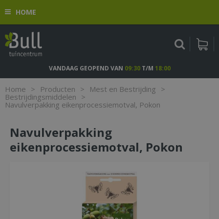
G
HOME
a
n
a
a
r
c
VANDAAG GEOPEND VAN
09:30
T/M
18:00
o
n
Home
>
Producten
>
Mest en Bestrijding
>
t
Bestrijdingsmiddelen
>
Navulverpakking eikenprocessiemotval, Pokon
e
n
t
Navulverpakking
eikenprocessiemotval, Pokon