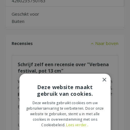
4260235750163
Geschikt voor
Buiten
Recensies
Naar boven
Schrijf zelf een recensie over "Verbena
festival, pot 13 cm"
×
Wij zijn benieuwd naar uw mening! Schrijf een
Deze website maakt
recensie over het artikel
"Verbena festival,
gebruik van cookies.
pot 13 cm"
en maak kans op een Nationale
Tuinbon ter waarde van € 25,- !
Deze website gebruikt cookies om uw
Beoordeling:
*
gebruikerservaring te verbeteren. Door onze
website te gebruiken, stemt u in met alle
cookies in overeenstemming met ons
Uw mening over dit product:
Cookiebeleid.
Lees verder..
*