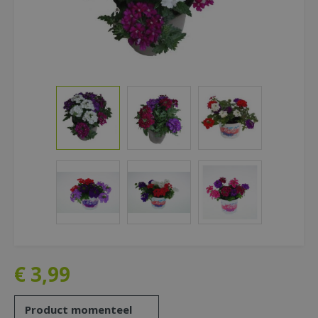
€
3
,
99
Product momenteel