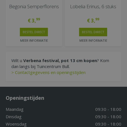
Begonia Semperflorens
Lobelia Erinus, 6 stuks
99
99
€
3
,
€
3
,
BESTEL DIRECT
BESTEL DIRECT
MEER INFORMATIE
MEER INFORMATIE
Wilt u
Verbena festival, pot 13 cm kopen
? Kom
dan langs bij Tuincentrum Bull.
> Contactgegevens en openingstijden
Openingstijden
Maandag
09:30 - 18:00
Dinsdag
09:30 - 18:00
Woensdag
09:30 - 18:00