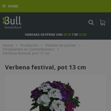
G
HOME
a
n
a
a
r
c
VANDAAG GEOPEND VAN
09:30
T/M
18:00
o
n
Home
>
Producten
>
Planten en potten
>
t
Perkplanten en Zomerbloeiers
>
Verbena festival, pot 13 cm
e
n
t
Verbena festival, pot 13 cm