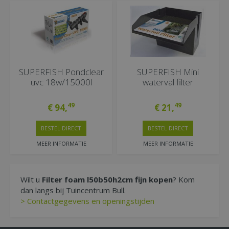
SUPERFISH Pondclear
SUPERFISH Mini
uvc 18w/15000l
waterval filter
49
49
€
94
,
€
21
,
BESTEL DIRECT
BESTEL DIRECT
MEER INFORMATIE
MEER INFORMATIE
Wilt u
Filter foam l50b50h2cm fijn kopen
? Kom
dan langs bij Tuincentrum Bull.
> Contactgegevens en openingstijden