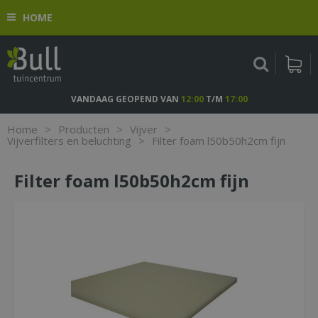
G
HOME
a
n
a
a
r
c
VANDAAG GEOPEND VAN
12:00
T/M
17:00
o
n
Home
>
Producten
>
Vijver
>
t
Vijverfilters en beluchting
>
Filter foam l50b50h2cm fijn
e
n
Filter foam l50b50h2cm fijn
t