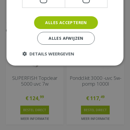
ALLES ACCEPTEREN
Gemakkelijk mee bestellen
ALLES AFWIJZEN
DETAILS WEERGEVEN
SUPERFISH Topclear
Pondcl.kit 3000 -uvc 5w-
5000 uvc 7w
pomp 1000l
99
49
€
124
,
€
117
,
BESTEL DIRECT
BESTEL DIRECT
MEER INFORMATIE
MEER INFORMATIE