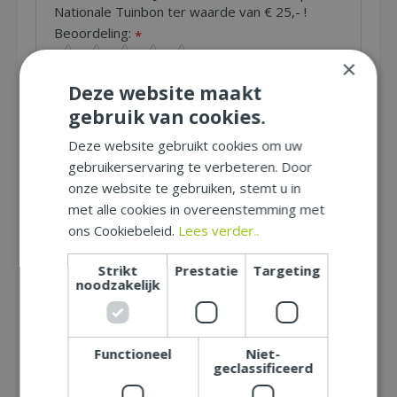
Nationale Tuinbon ter waarde van € 25,- !
Beoordeling:
*
×
Uw mening over dit product:
Deze website maakt
*
Let op: deze recensie gaat over het product en niet over
gebruik van cookies.
ons tuincentrum, de service of levering van uw bestelling. U
kunt bijvoorbeeld in gaan op de kwaliteit van het product,
Deze website gebruikt cookies om uw
de look & feel en belangrijke eigenschappen.
gebruikerservaring te verbeteren. Door
onze website te gebruiken, stemt u in
met alle cookies in overeenstemming met
Naam (zichtbaar op website):
*
ons Cookiebeleid.
Lees verder..
Strikt
Prestatie
Targeting
Plaats (zichtbaar op website):
*
noodzakelijk
E-mailadres (niet zichtbaar):
*
Functioneel
Niet-
geclassificeerd