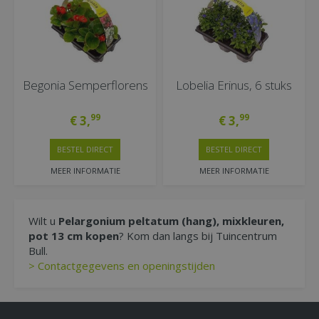
Begonia Semperflorens
Lobelia Erinus, 6 stuks
99
99
€
3
,
€
3
,
BESTEL DIRECT
BESTEL DIRECT
MEER INFORMATIE
MEER INFORMATIE
Wilt u
Pelargonium peltatum (hang), mixkleuren,
pot 13 cm kopen
? Kom dan langs bij Tuincentrum
Bull.
> Contactgegevens en openingstijden