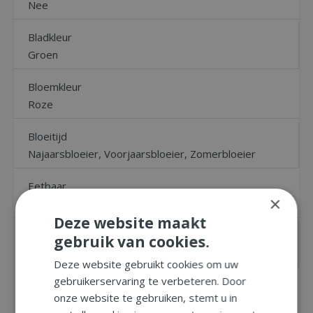
Nee
Bladkleur
Groen
Bloemkleur
Roze
Bloeitijd
Najaarsbloeier, Voorjaarsbloeier, Zomerbloeier
Eetbaar
×
Nee
Deze website maakt
Geschikt voor
gebruik van cookies.
Buiten
Deze website gebruikt cookies om uw
gebruikerservaring te verbeteren. Door
Hoogte
onze website te gebruiken, stemt u in
0 tot 50 cm