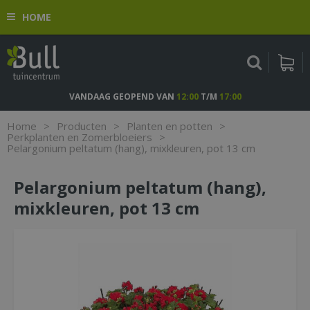
G
HOME
a
n
a
a
r
c
VANDAAG GEOPEND VAN
12:00
T/M
17:00
o
n
Home
>
Producten
>
Planten en potten
>
t
Perkplanten en Zomerbloeiers
>
Pelargonium peltatum (hang), mixkleuren, pot 13 cm
e
n
t
Pelargonium peltatum (hang),
mixkleuren, pot 13 cm