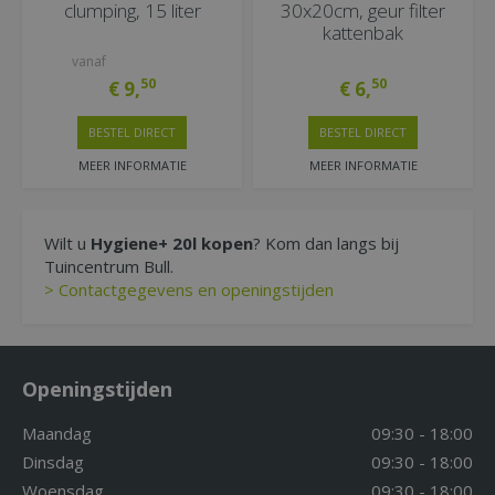
clumping, 15 liter
30x20cm, geur filter
kattenbak
vanaf
50
50
€
9
,
€
6
,
BESTEL DIRECT
BESTEL DIRECT
MEER INFORMATIE
MEER INFORMATIE
Wilt u
Hygiene+ 20l kopen
? Kom dan langs bij
Tuincentrum Bull.
> Contactgegevens en openingstijden
Openingstijden
Maandag
09:30 - 18:00
Dinsdag
09:30 - 18:00
Woensdag
09:30 - 18:00