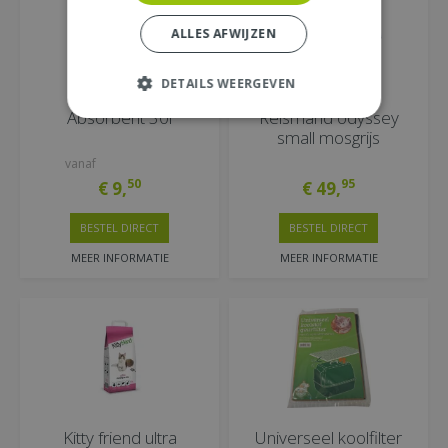
ALLES AFWIJZEN
DETAILS WEERGEVEN
Absorbent 30l
Reismand odyssey
small mosgrijs
vanaf
50
95
€
9
,
€
49
,
BESTEL DIRECT
BESTEL DIRECT
MEER INFORMATIE
MEER INFORMATIE
Kitty friend ultra
Universeel koolfilter