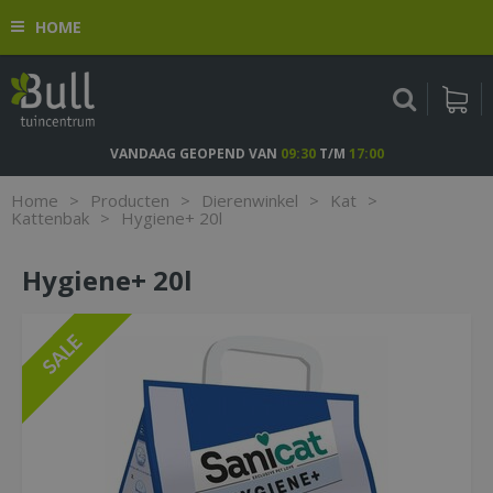
G
HOME
a
n
a
a
r
c
VANDAAG GEOPEND VAN
09:30
T/M
17:00
o
n
Home
>
Producten
>
Dierenwinkel
>
Kat
>
t
Kattenbak
>
Hygiene+ 20l
e
n
Hygiene+ 20l
t