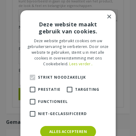
kunt bijvoorbeeld in gaan op de kwaliteit van het product,
de look & feel en belangrijke eigenschappen.
×
Deze website maakt
Naam (zichtbaar op website):
*
gebruik van cookies.
Deze website gebruikt cookies om uw
gebruikerservaring te verbeteren. Door onze
Plaats (zichtbaar op website):
*
website te gebruiken, stemt u in met alle
cookies in overeenstemming met ons
Cookiebeleid.
Lees verder..
E-mailadres (niet zichtbaar):
*
STRIKT NOODZAKELIJK
PRESTATIE
TARGETING
FUNCTIONEEL
NIET-GECLASSIFICEERD
Gemakkelijk mee bestellen
ALLES ACCEPTEREN