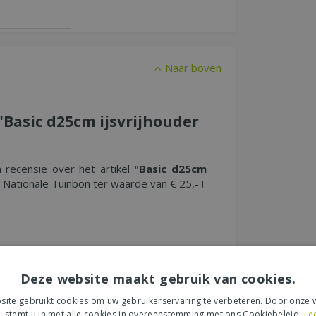
Naar boven
 "Basic d25cm ijsvrijhouder
n recensie over het artikel
"Basic d25cm
Nationale Tuinbon ter waarde van € 25,- !
s tuincentrum, de service of levering van uw
Deze website maakt gebruik van cookies.
et product, de look & feel en belangrijke
ite gebruikt cookies om uw gebruikerservaring te verbeteren. Door onze w
, stemt u in met alle cookies in overeenstemming met ons Cookiebeleid.
Le