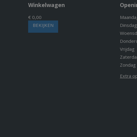
Winkelwagen
Openi
€ 0,00
Maanda
BEKIJKEN
Dinsdag
Woensd
Donder
Vrijdag
Zaterda
Zondag
Extra o