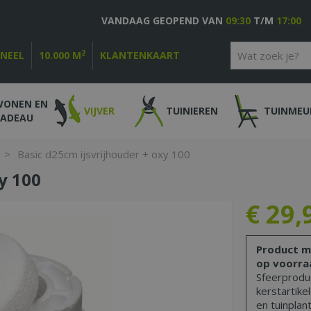
VANDAAG GEOPEND VAN
09:30
T/M
17:00
2
ONEEL
10.000 M
KLANTENKAART
WONEN EN
VIJVER
TUINIEREN
TUINMEU
CADEAU
>
Basic d25cm ijsvrijhouder + oxy 100
y 100
€
29
,
Product m
op voorra
Sfeerproduc
kerstartike
en tuinplant