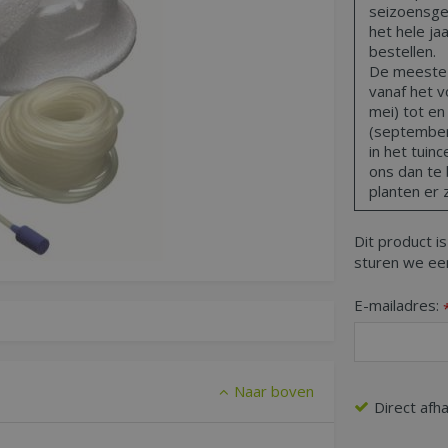
seizoensge
het hele ja
bestellen.
De meeste t
vanaf het vo
mei) tot en
(september,
in het tuin
ons dan te 
planten er z
Dit product is
sturen we een
E-mailadres:
Naar boven
Direct afh