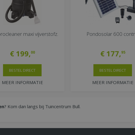
ocleaner maxi vijverstofz.
Pondosolar 600 contr
€
199
,
€
177
,
00
95
BESTEL DIRECT
BESTEL DIRECT
MEER INFORMATIE
MEER INFORMATIE
en
? Kom dan langs bij Tuincentrum Bull.