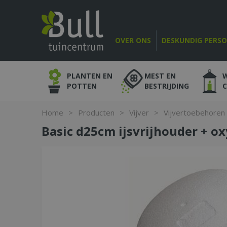
Ga
naar
content
OVER ONS
DESKUNDIG PERS
PLANTEN EN
MEST EN
POTTEN
BESTRIJDING
Home
>
Producten
>
Vijver
>
Vijvertoebehoren
Basic d25cm ijsvrijhouder + ox