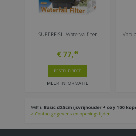
SUPERFISH Waterval filter
Vacupr
€
77
,
49
BESTEL DIRECT
MEER INFORMATIE
Wilt u
Basic d25cm ijsvrijhouder + oxy 100 kop
> Contactgegevens en openingstijden