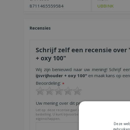
8711465559584
UBBINK
Recensies
Schrijf zelf een recensie over
+ oxy 100"
Wij zijn benieuwd naar uw mening! Schrijf ee
ijsvrijhouder + oxy 100"
en maak kans op een 
Beoordeling:
*
Uw mening over dit product:
*
Let op: deze recensie gaat over het product en niet over on
bestelling. U kunt bijvoorbeeld in gaan op de kwaliteit van h
eigenschappen.
Deze webs
gebruiken