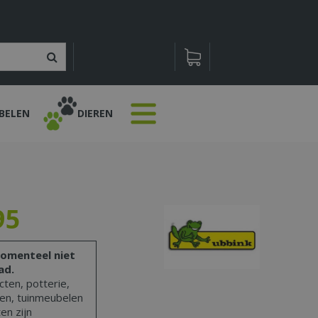
BELEN
DIEREN
95
omenteel niet
ad.
ten, potterie,
len, tuinmeubelen
en zijn