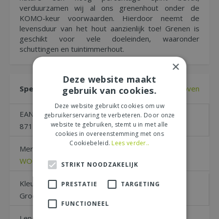
verduurzamen wij al ons grenenhout onder de
KOMO-keur voorwaarden. Hierdoor neemt de
levensduur van het hout aanzienlijk toe! Grenen is
geschikt voor vele doeleinden, waaronder
schuttingen en tuintimmerhout.
×
Deze website maakt
Specificaties
Naar boven
gebruik van cookies.
Deze website gebruikt cookies om uw
EAN code
gebruikerservaring te verbeteren. Door onze
website te gebruiken, stemt u in met alle
8717209070100
cookies in overeenstemming met ons
Cookiebeleid.
Lees verder..
Merk
WOODVISION
STRIKT NOODZAKELIJK
Kleur
PRESTATIE
TARGETING
Groen
FUNCTIONEEL
Lengte