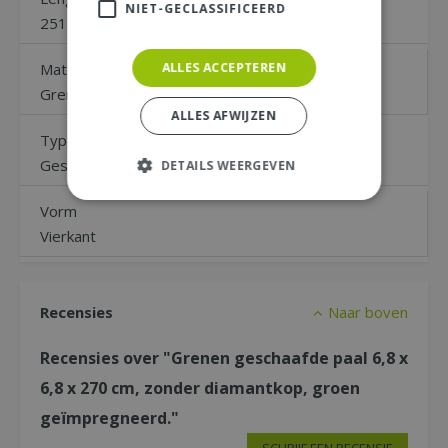
NIET-GECLASSIFICEERD
251 tot 300 cm
Materiaal
ALLES ACCEPTEREN
Grenen
ALLES AFWIJZEN
Type
Geschaafd
DETAILS WEERGEVEN
Vorm
Vierkant
Recensies
Naar boven
Recensies over "Grenen geschaafde paal 6,8 x
6,8 x 270 cm, zonder diamantkop, groen
geïmpregneerd."
SCHRIJF EEN RECENSIE