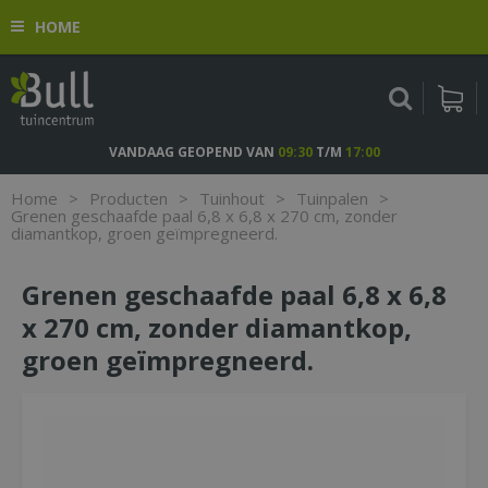
G
HOME
a
n
a
a
r
c
VANDAAG GEOPEND VAN
09:30
T/M
17:00
o
n
Home
>
Producten
>
Tuinhout
>
Tuinpalen
>
t
Grenen geschaafde paal 6,8 x 6,8 x 270 cm, zonder
diamantkop, groen geïmpregneerd.
e
n
t
Grenen geschaafde paal 6,8 x 6,8
x 270 cm, zonder diamantkop,
groen geïmpregneerd.