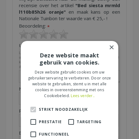
recensie over het artikel
"Bed siesta mrmld
l110b85h26 oranje"
en maak kans op een
Nationale Tuinbon ter waarde van € 25,- !
Beoordeling:
*
×
Uw mening over dit product:
*
Let op: deze recensie gaat over het product en niet over
Deze website maakt
ons tuincentrum, de service of levering van uw bestelling. U
gebruik van cookies.
kunt bijvoorbeeld in gaan op de kwaliteit van het product,
de look & feel en belangrijke eigenschappen.
Deze website gebruikt cookies om uw
gebruikerservaring te verbeteren. Door onze
website te gebruiken, stemt u in met alle
Naam (zichtbaar op website):
*
cookies in overeenstemming met ons
Cookiebeleid.
Lees verder..
STRIKT NOODZAKELIJK
Plaats (zichtbaar op website):
*
PRESTATIE
TARGETING
E-mailadres (niet zichtbaar):
*
FUNCTIONEEL