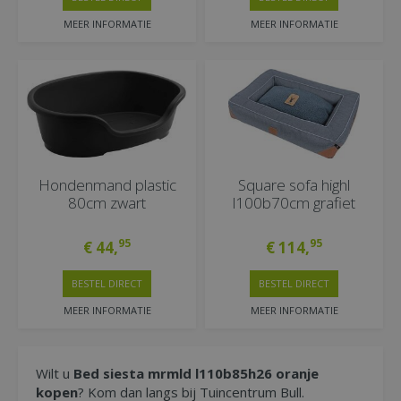
MEER INFORMATIE
MEER INFORMATIE
Hondenmand plastic
Square sofa highl
80cm zwart
l100b70cm grafiet
95
95
€
44
,
€
114
,
BESTEL DIRECT
BESTEL DIRECT
MEER INFORMATIE
MEER INFORMATIE
Wilt u
Bed siesta mrmld l110b85h26 oranje
kopen
? Kom dan langs bij Tuincentrum Bull.