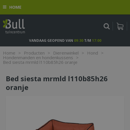
G
HOME
a
n
a
a
r
c
VANDAAG GEOPEND VAN
09:30
T/M
17:00
o
n
Home
>
Producten
>
Dierenwinkel
>
Hond
>
t
Hondenmanden en hondenkussens
>
Bed siesta mrmld l110b85h26 oranje
e
n
t
Bed siesta mrmld l110b85h26
oranje