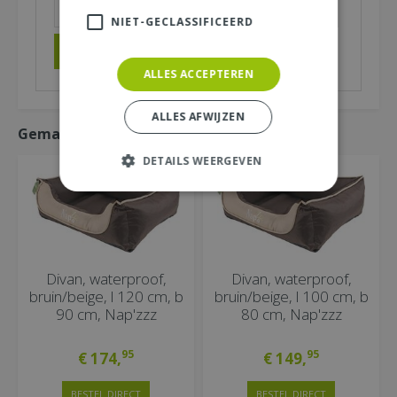
NIET-GECLASSIFICEERD
ALLES ACCEPTEREN
ALLES AFWIJZEN
Gemakkelijk mee bestellen
DETAILS WEERGEVEN
Divan, waterproof,
Divan, waterproof,
bruin/beige, l 120 cm, b
bruin/beige, l 100 cm, b
90 cm, Nap'zzz
80 cm, Nap'zzz
95
95
€
174
,
€
149
,
BESTEL DIRECT
BESTEL DIRECT