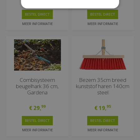
95
95
€
29
,
€
21
,
BESTEL DIRECT
BESTEL DIRECT
MEER INFORMATIE
MEER INFORMATIE
Combisysteem
Bezem 35cm breed
beugelhark 36 cm,
kunststof haren 140cm
Gardena
steel
99
95
€
29
,
€
19
,
BESTEL DIRECT
BESTEL DIRECT
MEER INFORMATIE
MEER INFORMATIE