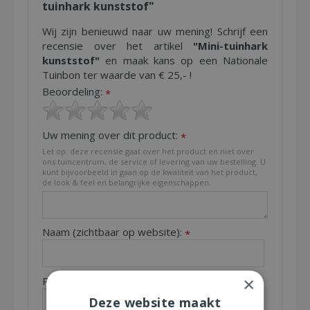
tuinhark kunststof"
Wij zijn benieuwd naar uw mening! Schrijf een
recensie over het artikel
"Mini-tuinhark
kunststof"
en maak kans op een Nationale
Tuinbon ter waarde van € 25,- !
Beoordeling:
*
Uw mening over dit product:
*
Let op: deze recensie gaat over het product en niet over
ons tuincentrum, de service of levering van uw bestelling. U
kunt bijvoorbeeld in gaan op de kwaliteit van het product,
de look & feel en belangrijke eigenschappen.
Naam (zichtbaar op website):
*
×
Plaats (zichtbaar op website):
*
Deze website maakt