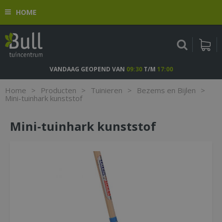
G
HOME
a
n
a
a
r
c
VANDAAG GEOPEND VAN
09:30
T/M
17:00
o
n
Home
>
Producten
>
Tuinieren
>
Bezems en Bijlen
>
t
Mini-tuinhark kunststof
e
n
Mini-tuinhark kunststof
t