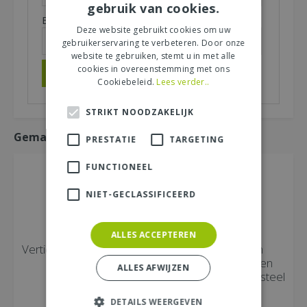
gebruik van cookies.
E-mailadres (niet zichtbaar):
*
Deze website gebruikt cookies om uw
gebruikerservaring te verbeteren. Door onze
website te gebruiken, stemt u in met alle
cookies in overeenstemming met ons
Cookiebeleid.
Lees verder..
STRIKT NOODZAKELIJK
Gemakkelijk mee bestellen
PRESTATIE
TARGETING
FUNCTIONEEL
NIET-GECLASSIFICEERD
ALLES ACCEPTEREN
Verticuteerhark verzinkt
Onkruidbezem
160cm steel
kunststof en stalen
ALLES AFWIJZEN
haren 140cm met steel
DETAILS WEERGEVEN