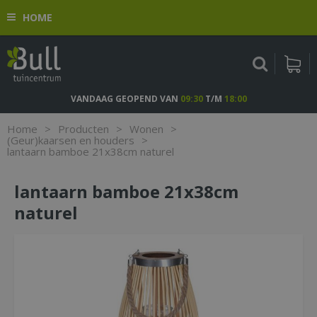
G
HOME
a
n
a
a
r
c
VANDAAG GEOPEND VAN
09:30
T/M
18:00
o
n
Home
>
Producten
>
Wonen
>
t
(Geur)kaarsen en houders
>
lantaarn bamboe 21x38cm naturel
e
n
t
lantaarn bamboe 21x38cm
naturel