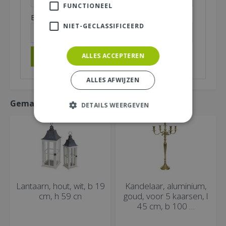
FUNCTIONEEL
E-mailadres (niet zichtbaar):
*
NIET-GECLASSIFICEERD
ALLES ACCEPTEREN
ALLES AFWIJZEN
Gemakkelijk mee bestellen
DETAILS WEERGEVEN
Lantaarn, hout, wit, b 19
Kandelaar, aluminium,
cm, h 59 cn
goud, voor 5 kaarsen, l
45 cm, b 100 …