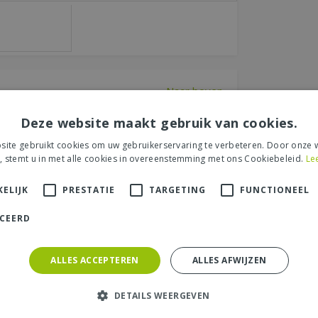
Naar boven
Deze website maakt gebruik van cookies.
 "Hesperis matronalis P11"
ite gebruikt cookies om uw gebruikerservaring te verbeteren. Door onze w
, stemt u in met alle cookies in overeenstemming met ons Cookiebeleid.
Le
een recensie over het artikel
"Hesperis
e Tuinbon ter waarde van € 25,- !
ELIJK
PRESTATIE
TARGETING
FUNCTIONEEL
ICEERD
ALLES ACCEPTEREN
ALLES AFWIJZEN
s tuincentrum, de service of levering van uw
et product, de look & feel en belangrijke
DETAILS WEERGEVEN