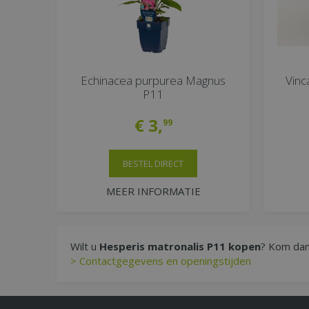
Echinacea purpurea Magnus
Vinc
P11
€
3
,
99
BESTEL DIRECT
MEER INFORMATIE
Wilt u
Hesperis matronalis P11 kopen
? Kom dan 
> Contactgegevens en openingstijden