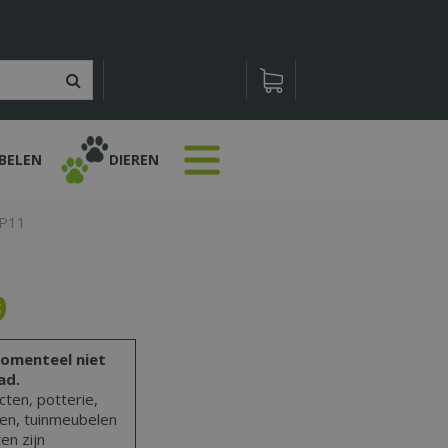
BELEN
DIEREN
 P11
9
omenteel niet
ad.
ten, potterie,
len, tuinmeubelen
en zijn