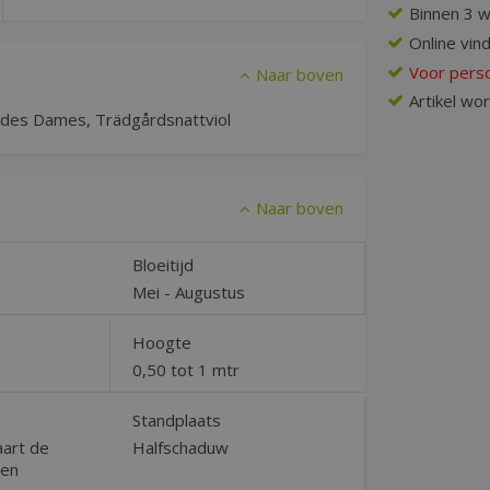
Binnen 3 
Online vin
Voor perso
Naar boven
Artikel wo
e des Dames, Trädgårdsnattviol
Naar boven
Bloeitijd
Mei - Augustus
Hoogte
0,50 tot 1 mtr
Standplaats
aart de
Halfschaduw
ien