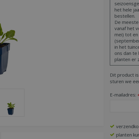
seizoensge
het hele ja
bestellen.
De meeste t
vanaf het vo
mei) tot en
(september,
in het tuin
ons dan te 
planten er z
Dit product is
sturen we een
E-mailadres:
verzendko
planten ku