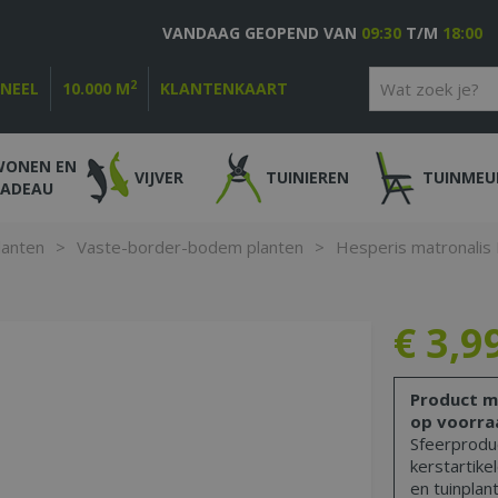
VANDAAG GEOPEND VAN
09:30
T/M
18:00
2
ONEEL
10.000 M
KLANTENKAART
WONEN EN
VIJVER
TUINIEREN
TUINMEU
CADEAU
lanten
>
Vaste-border-bodem planten
>
Hesperis matronalis
€
3
,
9
Product m
op voorra
Sfeerproduc
kerstartike
en tuinplant