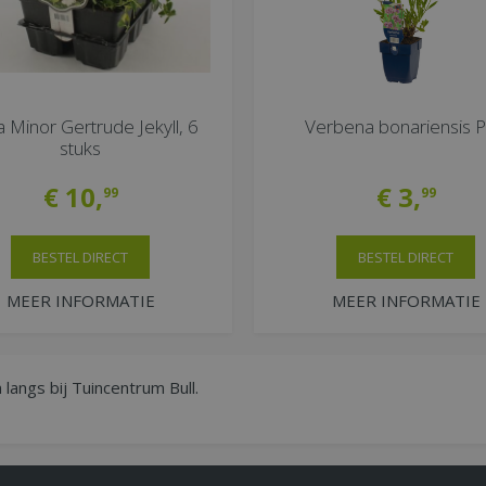
a Minor Gertrude Jekyll, 6
Verbena bonariensis 
stuks
€
10
,
€
3
,
99
99
BESTEL DIRECT
BESTEL DIRECT
MEER INFORMATIE
MEER INFORMATIE
langs bij Tuincentrum Bull.