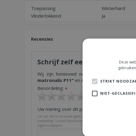
Toepassing
Winterhard
Vlinderlokkend
Ja
Recensies
Schrijf zelf een recensie over
Deze webs
gebruiken
Wij zijn benieuwd naar uw mening! Schrijf 
matronalis P11"
en maak kans op een National
STRIKT NOODZAK
Beoordeling:
*
NIET-GECLASSIF
Uw mening over dit product:
*
Let op: deze recensie gaat over het product en niet over on
bestelling. U kunt bijvoorbeeld in gaan op de kwaliteit van h
eigenschappen.