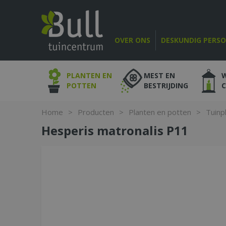
Ga
naar
content
OVER ONS
DESKUNDIG PERS
PLANTEN EN
MEST EN
POTTEN
BESTRIJDING
Home
>
Producten
>
Planten en potten
>
Tuinp
Hesperis matronalis P11