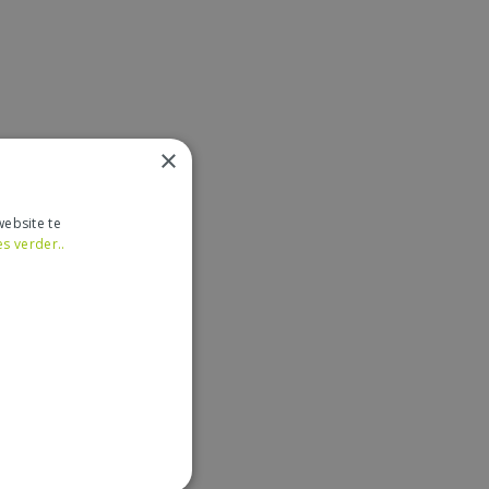
×
ebsite te
es verder..