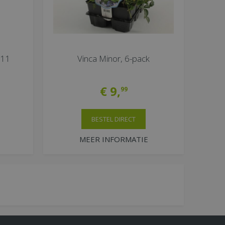
P11
Vinca Minor, 6-pack
€
9
,
99
BESTEL DIRECT
MEER INFORMATIE