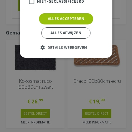
NIET-GECLASSIFICEERD
ALLES ACCEPTEREN
Gemakkelijk mee bestellen
ALLES AFWIJZEN
DETAILS WEERGEVEN
Kokosmat ruco
Draco l50b80cm ecru
l50b80cm zwart
99
99
€
26
,
€
19
,
BESTEL DIRECT
BESTEL DIRECT
MEER INFORMATIE
MEER INFORMATIE