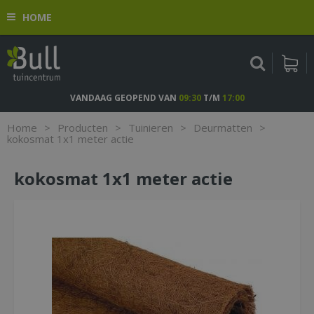
G
HOME
a
n
a
a
r
c
VANDAAG GEOPEND VAN
09:30
T/M
17:00
o
n
Home
>
Producten
>
Tuinieren
>
Deurmatten
>
t
kokosmat 1x1 meter actie
e
n
kokosmat 1x1 meter actie
t