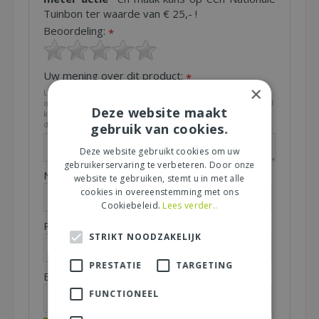
Tuinbon ter waarde van € 25,- !
Beoordeling:
*
Uw mening over dit product:
*
×
Let op: deze recensie gaat over het product en niet over
ons tuincentrum, de service of levering van uw bestelling. U
Deze website maakt
kunt bijvoorbeeld in gaan op de kwaliteit van het product,
de look & feel en belangrijke eigenschappen.
gebruik van cookies.
Deze website gebruikt cookies om uw
gebruikerservaring te verbeteren. Door onze
Naam (zichtbaar op website):
*
website te gebruiken, stemt u in met alle
cookies in overeenstemming met ons
Cookiebeleid.
Lees verder..
Plaats (zichtbaar op website):
*
STRIKT NOODZAKELIJK
PRESTATIE
TARGETING
E-mailadres (niet zichtbaar):
*
FUNCTIONEEL