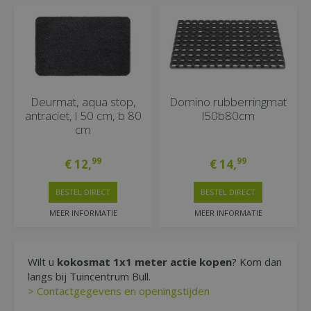
Deurmat, aqua stop,
Domino rubberringmat
antraciet, l 50 cm, b 80
l50b80cm
cm
99
99
€
12
,
€
14
,
BESTEL DIRECT
BESTEL DIRECT
MEER INFORMATIE
MEER INFORMATIE
Wilt u
kokosmat 1x1 meter actie kopen
? Kom dan
langs bij Tuincentrum Bull.
> Contactgegevens en openingstijden