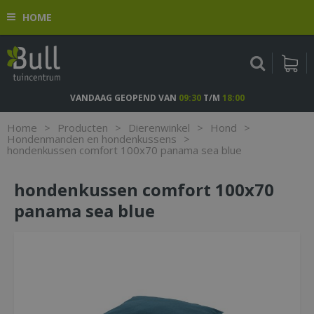
G
HOME
a
n
a
a
r
c
VANDAAG GEOPEND VAN
09:30
T/M
18:00
o
n
Home
>
Producten
>
Dierenwinkel
>
Hond
>
t
Hondenmanden en hondenkussens
>
hondenkussen comfort 100x70 panama sea blue
e
n
t
hondenkussen comfort 100x70
panama sea blue