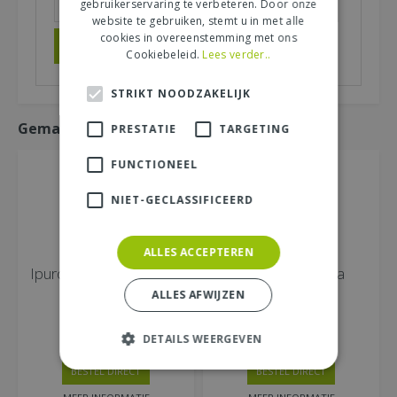
gebruikerservaring te verbeteren. Door onze
website te gebruiken, stemt u in met alle
cookies in overeenstemming met ons
Cookiebeleid.
Lees verder..
STRIKT NOODZAKELIJK
Gemakkelijk mee bestellen
PRESTATIE
TARGETING
FUNCTIONEEL
NIET-GECLASSIFICEERD
ALLES ACCEPTEREN
Ipuro soft vanilla 200ml
Ipuro soft vanilla
2x50ml
ALLES AFWIJZEN
99
99
€
17
,
€
10
,
DETAILS WEERGEVEN
BESTEL DIRECT
BESTEL DIRECT