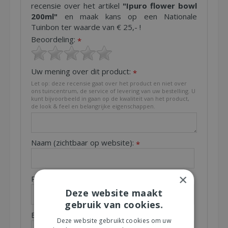
recensie over het artikel
"Ipuro flower bowl
200ml"
en maak kans op een Nationale
Tuinbon ter waarde van € 25,- !
Beoordeling:
*
Uw mening over dit product:
*
Let op: deze recensie gaat over het product en niet over
ons tuincentrum, de service of levering van uw bestelling. U
kunt bijvoorbeeld in gaan op de kwaliteit van het product,
de look & feel en belangrijke eigenschappen.
Naam (zichtbaar op website):
*
×
Plaats (zichtbaar op website):
*
Deze website maakt
gebruik van cookies.
E-mailadres (niet zichtbaar):
*
Deze website gebruikt cookies om uw