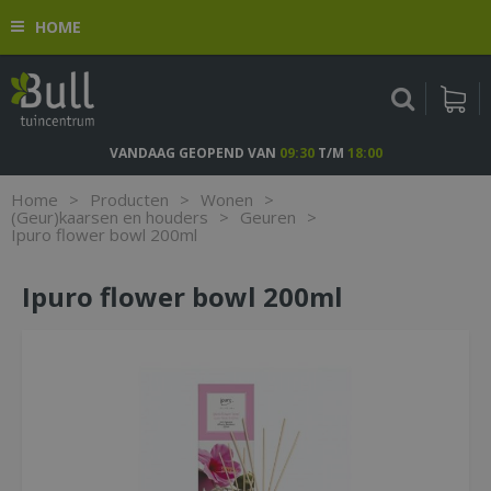
G
HOME
a
n
a
a
r
c
VANDAAG GEOPEND VAN
09:30
T/M
18:00
o
n
Home
>
Producten
>
Wonen
>
t
(Geur)kaarsen en houders
>
Geuren
>
Ipuro flower bowl 200ml
e
n
t
Ipuro flower bowl 200ml