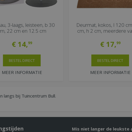
au, 3-laags, leisteen, b 30
Deurmat, kokos, l 120 cm
m, 22 cm en 12.5 cm
cm, h 2 cm, meerdere var
€
14
,
€
17
,
99
99
BESTEL DIRECT
BESTEL DIRECT
MEER INFORMATIE
MEER INFORMATIE
 langs bij Tuincentrum Bull.
ngstijden
Mis niet langer de leukste 