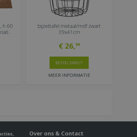
, h 60
bijzettafel metaal/mdf zwart
iati…
39x41cm
€
26
,
99
BESTEL DIRECT
MEER INFORMATIE
Over ons & Contact
acties,