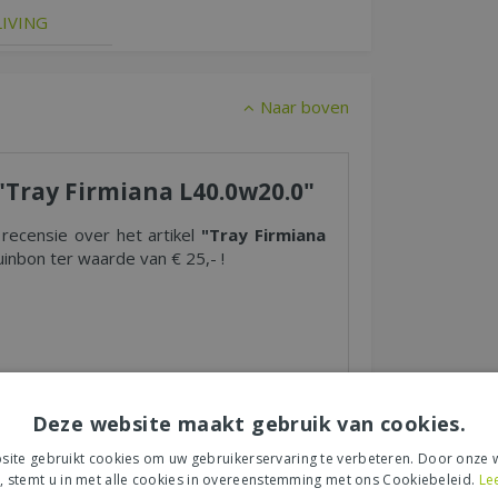
IVING
Naar boven
 "Tray Firmiana L40.0w20.0"
 recensie over het artikel
"Tray Firmiana
inbon ter waarde van € 25,- !
s tuincentrum, de service of levering van uw
et product, de look & feel en belangrijke
Deze website maakt gebruik van cookies.
ite gebruikt cookies om uw gebruikerservaring te verbeteren. Door onze w
, stemt u in met alle cookies in overeenstemming met ons Cookiebeleid.
Le