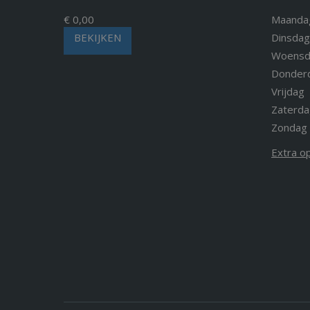
€ 0,00
Maanda
BEKIJKEN
Dinsdag
Woensd
Donder
Vrijdag
Zaterda
Zondag
Extra o