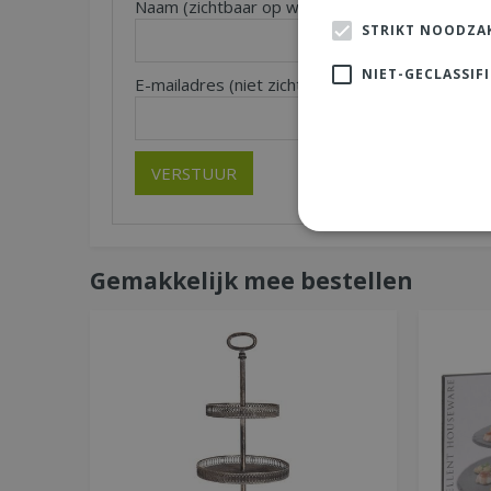
Naam (zichtbaar op website):
Pl
*
STRIKT NOODZAK
NIET-GECLASSIF
E-mailadres (niet zichtbaar):
*
Gemakkelijk mee bestellen