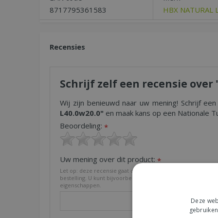
8717795361583
HBX NATURAL L
Recensies
Schrijf zelf een recensie over
Wij zijn benieuwd naar uw mening! Schrijf een
L40.0w20.0"
en maak kans op een Nationale Tu
Beoordeling:
*
Uw mening over dit product:
*
Let op: deze recensie gaat over het product en niet over on
bestelling. U kunt bijvoorbeeld in gaan op de kwaliteit van h
eigenschappen.
Deze webs
gebruiken