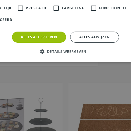
aats (zichtbaar op website):
*
ELIJK
PRESTATIE
TARGETING
FUNCTIONEEL
ICEERD
ALLES ACCEPTEREN
ALLES AFWIJZEN
DETAILS WEERGEVEN