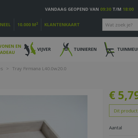
VANDAAG GEOPEND VAN
09:30
T/M
18:00
2
ONEEL
10.000 M
KLANTENKAART
WONEN EN
VIJVER
TUINIEREN
TUINMEU
CADEAU
es
>
Tray Firmiana L40.0w20.0
€
5
,
7
Dit product
Aantal