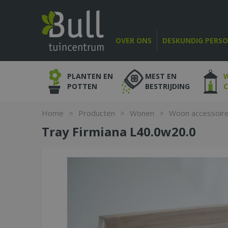
Ga
naar
content
OVER ONS
DESKUNDIG PERS
PLANTEN EN
MEST EN
POTTEN
BESTRIJDING
Home
>
Producten
>
Wonen
>
Woon accessoir
Tray Firmiana L40.0w20.0