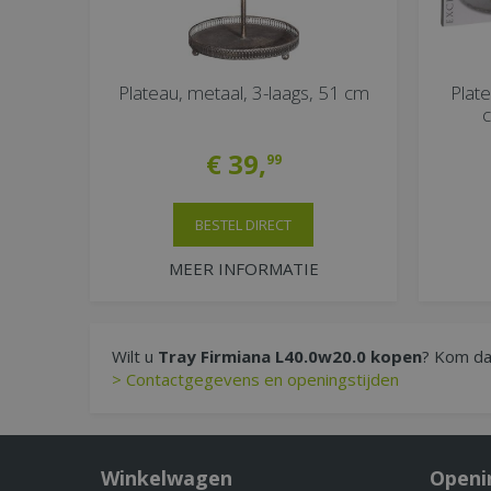
Plateau, metaal, 3-laags, 51 cm
Plate
c
€
39
,
99
BESTEL DIRECT
MEER INFORMATIE
Wilt u
Tray Firmiana L40.0w20.0 kopen
? Kom dan
> Contactgegevens en openingstijden
Winkelwagen
Openi