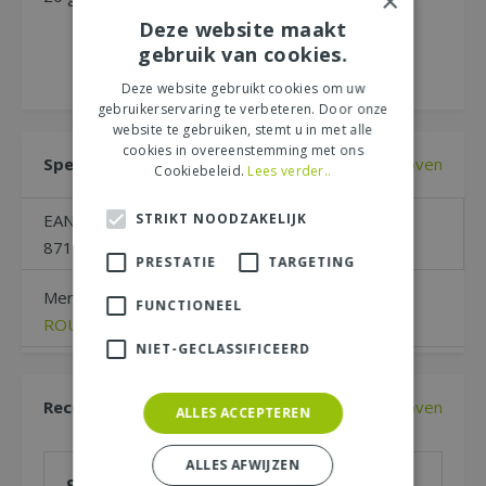
×
Deze website maakt
gebruik van cookies.
Deze website gebruikt cookies om uw
gebruikerservaring te verbeteren. Door onze
website te gebruiken, stemt u in met alle
cookies in overeenstemming met ons
Specificaties
Naar boven
Cookiebeleid.
Lees verder..
EAN code
STRIKT NOODZAKELIJK
8711969037700
PRESTATIE
TARGETING
Merk
FUNCTIONEEL
ROUNDUP
NIET-GECLASSIFICEERD
Recensies
Naar boven
ALLES ACCEPTEREN
ALLES AFWIJZEN
Schrijf zelf een recensie over