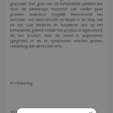
graszaad. Het gras van de behandelde plekken kan
door de aanwezige meststof ook sneller gaan
groeien, waardoor mogelijk kleurverschil kan
ontstaan. Het kleurverschil verdwijnt in de loop van
de tijd. Laat kinderen en huisdieren niet op het
behandelde gebied totdat het product is ingewaterd.
Als het product door de mond is opgenomen
(gegeten) of als er symptomen worden gezien,
raadpleeg dan direct een arts.
h1>Dosering
20 g/m²