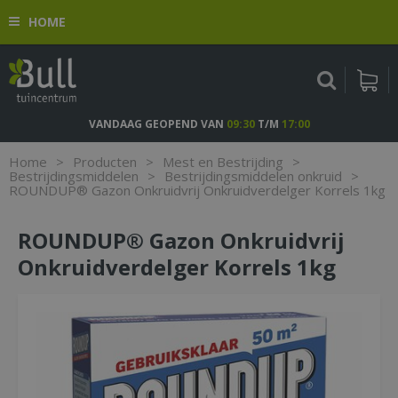
G
HOME
a
n
a
a
r
c
VANDAAG GEOPEND VAN
09:30
T/M
17:00
o
n
Home
>
Producten
>
Mest en Bestrijding
>
t
Bestrijdingsmiddelen
>
Bestrijdingsmiddelen onkruid
>
ROUNDUP® Gazon Onkruidvrij Onkruidverdelger Korrels 1kg
e
n
t
ROUNDUP® Gazon Onkruidvrij
Onkruidverdelger Korrels 1kg